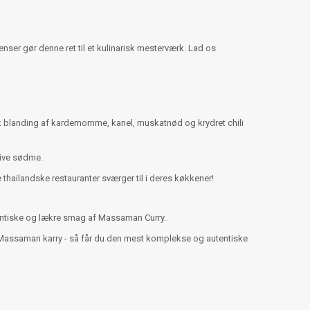
er gør denne ret til et kulinarisk mesterværk. Lad os
sk blanding af kardemomme, kanel, muskatnød og krydret chili
 give sødme.
thailandske restauranter sværger til i deres køkkener!
tentiske og lækre smag af Massaman Curry.
n Massaman karry - så får du den mest komplekse og autentiske