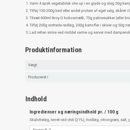
Varm 4 spsk vegetabilsk olie op i en gryde og steg 50g karry 
Tilføj 150-200g kød eller andet protein af eget valg, skåret i 
Tilsæt 600ml Aroy-D kokosmælk, 75g palmesukker (eller brun
Tilføj 200g snittede rødløg, 200g kartofler i skiver og 50g r
Lad retten simre ved middel varme og server med dampende
Produktinformation
Vægt
Produceret i
Indhold
Ingredienser og næringsindhold pr. / 100 g
Skalotteløg, tørret rød chili (21%), hvidløg, citrongræs, sa
Energi (kJ)