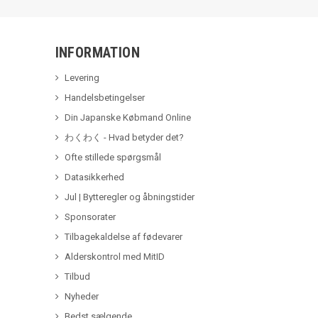
INFORMATION
Levering
Handelsbetingelser
Din Japanske Købmand Online
わくわく - Hvad betyder det?
Ofte stillede spørgsmål
Datasikkerhed
Jul | Bytteregler og åbningstider
Sponsorater
Tilbagekaldelse af fødevarer
Alderskontrol med MitID
Tilbud
Nyheder
Bedst sælgende