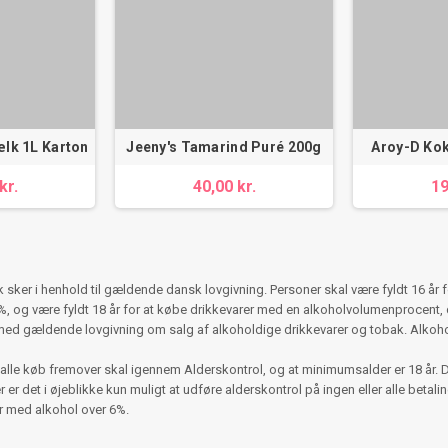
lk 1L Karton
Jeeny's Tamarind Puré 200g
Aroy-D Ko
kr.
40,00 kr.
19
ker i henhold til gældende dansk lovgivning. Personer skal være fyldt 16 år 
 og være fyldt 18 år for at købe drikkevarer med en alkoholvolumenprocent, d
med gældende lovgivning om salg af alkoholdige drikkevarer og tobak. Alko
alle køb fremover skal igennem Alderskontrol, og at minimumsalder er 18 år. 
r det i øjeblikke kun muligt at udføre alderskontrol på ingen eller alle betalinger
er med alkohol over 6%.