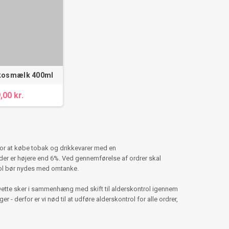
kosmælk 400ml
,00 kr.
for at købe tobak og drikkevarer med en
er er højere end 6%. Ved gennemførelse af ordrer skal
hol bør nydes med omtanke.
Dette sker i sammenhæng med skift til alderskontrol igennem
 - derfor er vi nød til at udføre alderskontrol for alle ordrer,