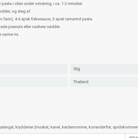
pasta i olien under omrøring, i ca. 1-2 minutter.
bidder, og steg af.
 farin), 4-6 spsk fiskesauce, 3 spsk tamarind pasta.
istede peanuts eller cashew nødder.
 varme ris.
50g
Thailand
lt, galangal, krydderier (muskat, kanel, kardemomme, korianderfrø, spidskommen
439 