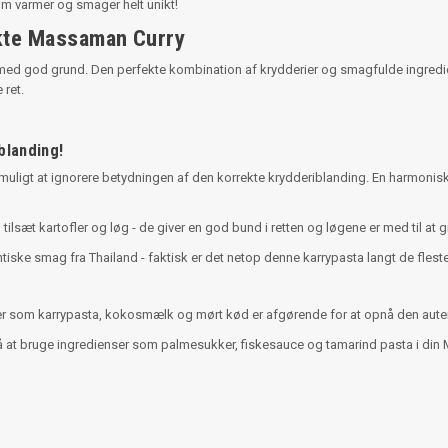
om varmer og smager helt unikt!
kte Massaman Curry
ed god grund. Den perfekte kombination af krydderier og smagfulde ingrediens
ret.
blanding!
umuligt at ignorere betydningen af den korrekte krydderiblanding. En harmoni
 tilsæt kartofler og løg - de giver en god bund i retten og løgene er med til at
iske smag fra Thailand - faktisk er det netop denne karrypasta langt de fleste 
ienser som karrypasta, kokosmælk og mørt kød er afgørende for at opnå den au
gså at bruge ingredienser som palmesukker, fiskesauce og tamarind pasta i di