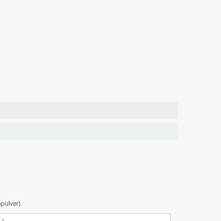
pulver).
kJ