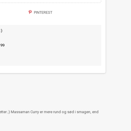
PINTEREST
:)
399
retter ;) Massaman Curry er mere rund og sød i smagen, end