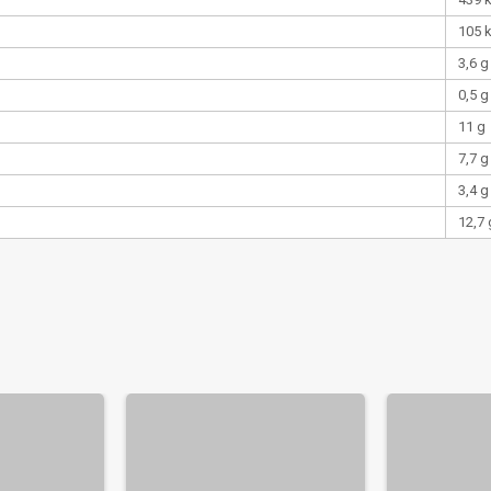
105 
3,6 g
0,5 g
11 g
7,7 g
3,4 g
12,7 