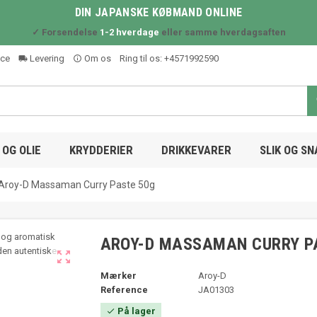
DIN JAPANSKE KØBMAND ONLINE
✓ Forsendelse
1-2 hverdage
eller samme hverdagsaften
ice
Levering
Om os
Ring til os:
+4571992590
local_shipping
info_outline
OG OLIE
KRYDDERIER
DRIKKEVARER
SLIK OG S
Aroy-D Massaman Curry Paste 50g
AROY-D MASSAMAN CURRY P

Mærker
Aroy-D
Reference
JA01303
På lager
