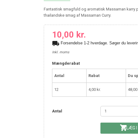
Fantastisk smagfuld og aromatisk Massaman karry pa
thailandske smag af Massaman Curry.
10,00 kr.
local_shipping
Forsendelse 1-2 hverdage. Søger du leve
Inkl. moms
Mængderabat
Antal
Rabat
Du s
12
4,00 kr.
48,00 
Antal

LÆG I