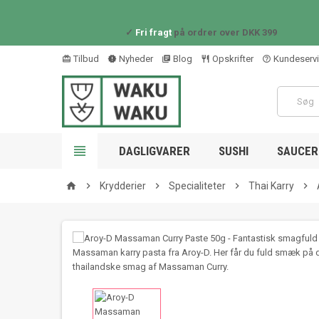
✓
Fri fragt
på ordrer over DKK 399
Tilbud
Nyheder
Blog
Opskrifter
Kundeserv
card_giftcard
new_releases
library_books
restaurant_outline
help_outline

DAGLIGVARER
SUSHI
SAUCER 

Krydderier

Specialiteter

Thai Karry

home