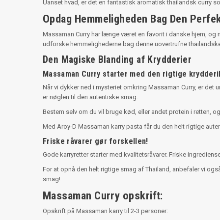
Uanset hvad, er det en fantastisk aromatisk thailandsk curry s
Opdag Hemmeligheden Bag Den Perfe
Massaman Curry har længe været en favorit i danske hjem, og m
udforske hemmelighederne bag denne uovertrufne thailandske 
Den Magiske Blanding af Krydderier
Massaman Curry starter med den rigtige krydderi
Når vi dykker ned i mysteriet omkring Massaman Curry, er det 
er nøglen til den autentiske smag.
Bestem selv om du vil bruge kød, eller andet protein i retten, og
Med Aroy-D Massaman karry pasta får du den helt rigtige autent
Friske råvarer gør forskellen!
Gode karryretter starter med kvalitetsråvarer. Friske ingred
For at opnå den helt rigtige smag af Thailand, anbefaler vi o
smag!
Massaman Curry opskrift:
Opskrift på Massaman karry til 2-3 personer: