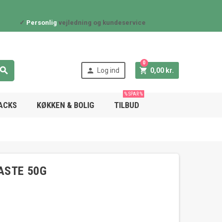
✓
Personlig
vejledning og kundeservice
0



Log ind
0,00 kr.
% SPAR %
NACKS
KØKKEN & BOLIG
TILBUD
ASTE 50G