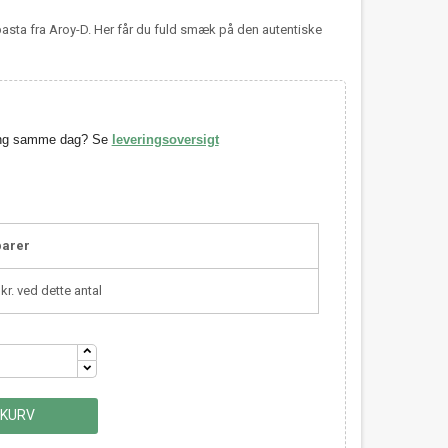
sta fra Aroy-D. Her får du fuld smæk på den autentiske
ring samme dag? Se
leveringsoversigt
parer
kr. ved dette antal
 KURV