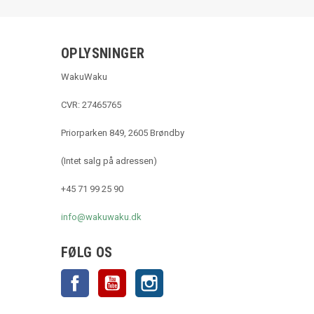
OPLYSNINGER
WakuWaku
CVR: 27465765
Priorparken 849, 2605 Brøndby
(Intet salg på adressen)
+45 71 99 25 90
info@wakuwaku.dk
FØLG OS
Facebook
YouTube
Instagram