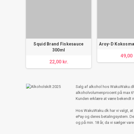
Squid Brand Fiskesauce
Aroy-D Kokosmæ
300ml
49,00 
22,00 kr.
Salg af alkohol hos WakuWaku.dk s
alkoholvolumenprocent på max 6%,
Kunden erklære at være bekendt 
Hos WakuWaku.dk har vi valgt, at 
ePay og deres betalingsystem. Der e
og på min. 18 år, da vi sælger var