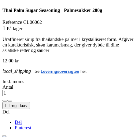
Thai Palm Sugar Seasoning - Palmesukker 200g
Reference
CL06062

På lager
Uraffineret sirup fra thailandske palmer i krystalliseret form. Afgiver
en karakteristisk, skøn karamelsmag, der giver dybde til dine
asiatiske retter og saucer
12,00 kr.
local_shipping
Se
Leveringsoversigten
her.
Inkl. moms
Antal

Læg i kurv
Del
Del
Pinterest