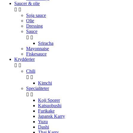
Saucer & olie


Soja sauce
Olie
Dressing
Sauce


Sriracha
Mayonnaise
Fiskesauce
Krydderier


Chili


Kimchi
Specialiteter


Koji Sporer
Katsuobushi
Furikake
Japansk Karry
Yuzu
Dashi
Thai Karry