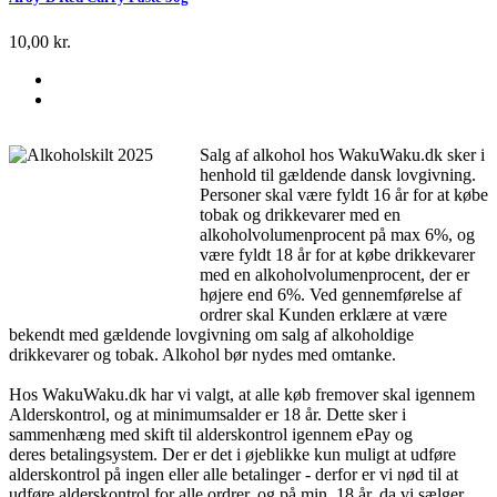
10,00 kr.
Salg af alkohol hos WakuWaku.dk sker i
henhold til gældende dansk lovgivning.
Personer skal være fyldt 16 år for at købe
tobak og drikkevarer med en
alkoholvolumenprocent på max 6%, og
være fyldt 18 år for at købe drikkevarer
med en alkoholvolumenprocent, der er
højere end 6%. Ved gennemførelse af
ordrer skal Kunden erklære at være
bekendt med gældende lovgivning om salg af alkoholdige
drikkevarer og tobak. Alkohol bør nydes med omtanke.
Hos WakuWaku.dk har vi valgt, at alle køb fremover skal igennem
Alderskontrol, og at minimumsalder er 18 år. Dette sker i
sammenhæng med skift til alderskontrol igennem ePay og
deres betalingsystem. Der er det i øjeblikke kun muligt at udføre
alderskontrol på ingen eller alle betalinger - derfor er vi nød til at
udføre alderskontrol for alle ordrer, og på min. 18 år, da vi sælger