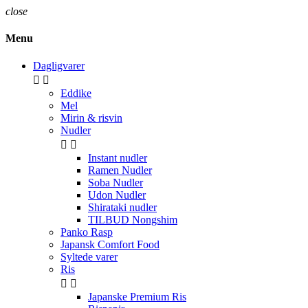
close
Menu
Dagligvarer


Eddike
Mel
Mirin & risvin
Nudler


Instant nudler
Ramen Nudler
Soba Nudler
Udon Nudler
Shirataki nudler
TILBUD Nongshim
Panko Rasp
Japansk Comfort Food
Syltede varer
Ris


Japanske Premium Ris