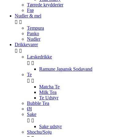
Tørrede krydderier
Frø
Nudler & mel


Tempura
Panko
Nudler
Drikkevarer


Læskedrikke


Ramune Japansk Sodavand
Te


Matcha Te
Milk Tea
Te Udstyr
Bubble Tea
Øl
Sake


Sake udstyr
Shochu/Soju