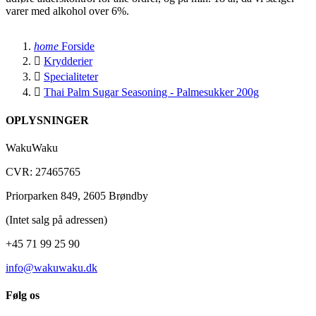
varer med alkohol over 6%.
home
Forside

Krydderier

Specialiteter

Thai Palm Sugar Seasoning - Palmesukker 200g
OPLYSNINGER
WakuWaku
CVR: 27465765
Priorparken 849, 2605 Brøndby
(Intet salg på adressen)
+45 71 99 25 90
info@wakuwaku.dk
Følg os