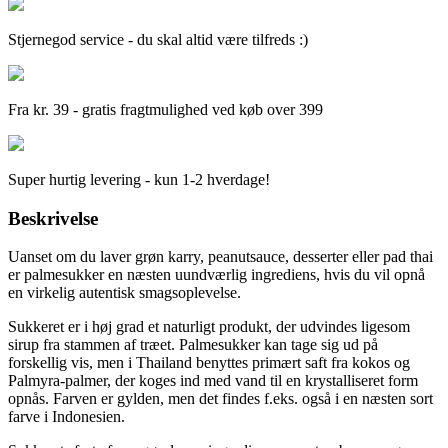
Stjernegod service - du skal altid være tilfreds :)
Fra kr. 39 - gratis fragtmulighed ved køb over 399
Super hurtig levering - kun 1-2 hverdage!
Beskrivelse
Uanset om du laver grøn karry, peanutsauce, desserter eller pad thai
er palmesukker en næsten uundværlig ingrediens, hvis du vil opnå
en virkelig autentisk smagsoplevelse.
Sukkeret er i høj grad et naturligt produkt, der udvindes ligesom
sirup fra stammen af træet. Palmesukker kan tage sig ud på
forskellig vis, men i Thailand benyttes primært saft fra kokos og
Palmyra-palmer, der koges ind med vand til en krystalliseret form
opnås. Farven er gylden, men det findes f.eks. også i en næsten sort
farve i Indonesien.