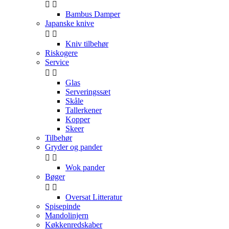


Bambus Damper
Japanske knive


Kniv tilbehør
Riskogere
Service


Glas
Serveringssæt
Skåle
Tallerkener
Kopper
Skeer
Tilbehør
Gryder og pander


Wok pander
Bøger


Oversat Litteratur
Spisepinde
Mandolinjern
Køkkenredskaber