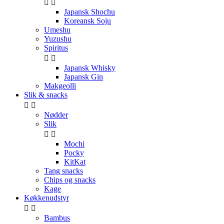


Japansk Shochu
Koreansk Soju
Umeshu
Yuzushu
Spiritus


Japansk Whisky
Japansk Gin
Makgeolli
Slik & snacks


Nødder
Slik


Mochi
Pocky
KitKat
Tang snacks
Chips og snacks
Kage
Køkkenudstyr


Bambus