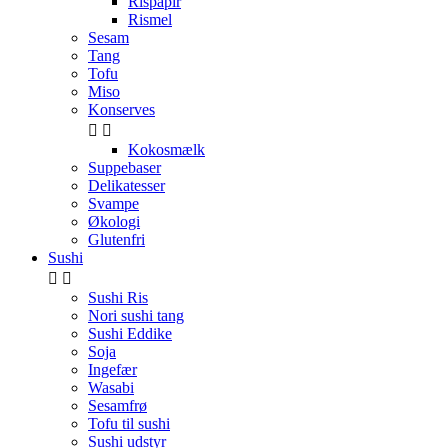
Rispapir
Rismel
Sesam
Tang
Tofu
Miso
Konserves


Kokosmælk
Suppebaser
Delikatesser
Svampe
Økologi
Glutenfri
Sushi


Sushi Ris
Nori sushi tang
Sushi Eddike
Soja
Ingefær
Wasabi
Sesamfrø
Tofu til sushi
Sushi udstyr