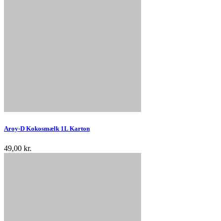
Aroy-D Kokosmælk 1L Karton
49,00 kr.