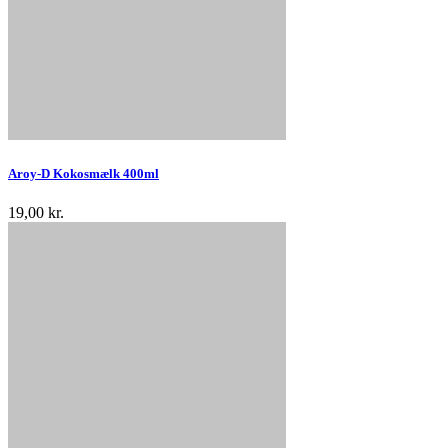
Aroy-D Kokosmælk 400ml
19,00 kr.