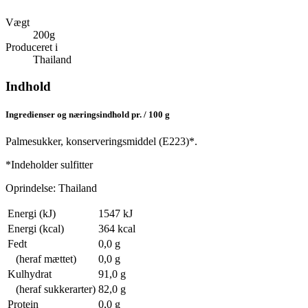
Vægt
200g
Produceret i
Thailand
Indhold
Ingredienser og næringsindhold pr. / 100 g
Palmesukker, konserveringsmiddel (E223)*.
*Indeholder sulfitter
Oprindelse: Thailand
Energi (kJ)
1547 kJ
Energi (kcal)
364 kcal
Fedt
0,0 g
(heraf mættet)
0,0 g
Kulhydrat
91,0 g
(heraf sukkerarter)
82,0 g
Protein
0,0 g