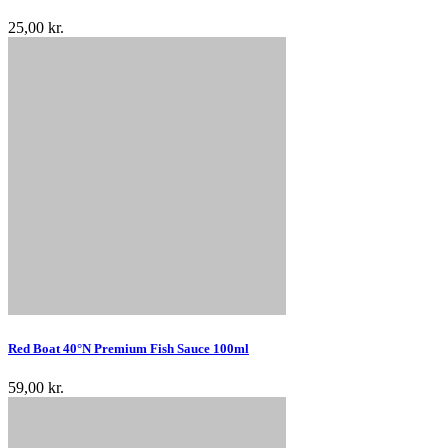
25,00 kr.
Red Boat 40°N Premium Fish Sauce 100ml
59,00 kr.