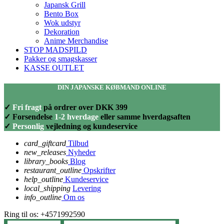
Japansk Grill
Bento Box
Wok udstyr
Dekoration
Anime Merchandise
STOP MADSPILD
Pakker og smagskasser
KASSE OUTLET
DIN JAPANSKE KØBMAND ONLINE
✓
Fri fragt
på ordrer over DKK 399
✓ Forsendelse
1-2 hverdage
eller samme hverdagsaften
✓
Personlig
vejledning og kundeservice
card_giftcard
Tilbud
new_releases
Nyheder
library_books
Blog
restaurant_outline
Opskrifter
help_outline
Kundeservice
local_shipping
Levering
info_outline
Om os
Ring til os:
+4571992590