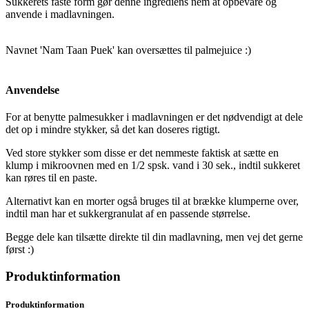
Sukkerets faste form gør denne ingrediens nem at opbevare og
anvende i madlavningen.
Navnet 'Nam Taan Puek' kan oversættes til palmejuice :)
Anvendelse
For at benytte palmesukker i madlavningen er det nødvendigt at dele
det op i mindre stykker, så det kan doseres rigtigt.
Ved store stykker som disse er det nemmeste faktisk at sætte en
klump i mikroovnen med en 1/2 spsk. vand i 30 sek., indtil sukkeret
kan røres til en paste.
Alternativt kan en morter også bruges til at brække klumperne over,
indtil man har et sukkergranulat af en passende størrelse.
Begge dele kan tilsætte direkte til din madlavning, men vej det gerne
først :)
Produktinformation
Produktinformation