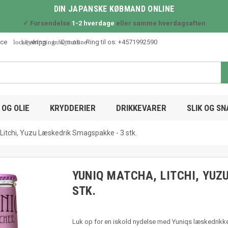
DIN JAPANSKE KØBMAND ONLINE
✓ Forsendelse
1-2 hverdage
eller samme hverdagsaften
local_shipping
info_outline
ice
Levering
Om os
Ring til os:
+4571992590
OG OLIE
KRYDDERIER
DRIKKEVARER
SLIK OG S
Litchi, Yuzu Læskedrik Smagspakke - 3 stk.
YUNIQ MATCHA, LITCHI, YUZ
STK.
Luk op for en iskold nydelse med Yuniqs læskedrikk