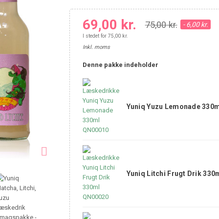
69,00 kr.
75,00 kr.
- 6,00 kr.
I stedet for 75,00 kr.
Inkl. moms
Denne pakke indeholder
Yuniq Yuzu Lemonade 330m

Yuniq Litchi Frugt Drik 330