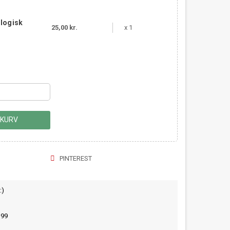
ologisk
25,00 kr.
x 1
 KURV
PINTEREST
:)
399