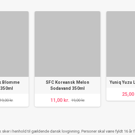
k Blomme
SFC Koreansk Melon
Yuniq Yuzu
 350ml
Sodavand 350ml
25,00 
11,00 kr.
19,00 kr.
19,00 kr.
ker i henhold til gældende dansk lovgivning. Personer skal være fyldt 16 år 