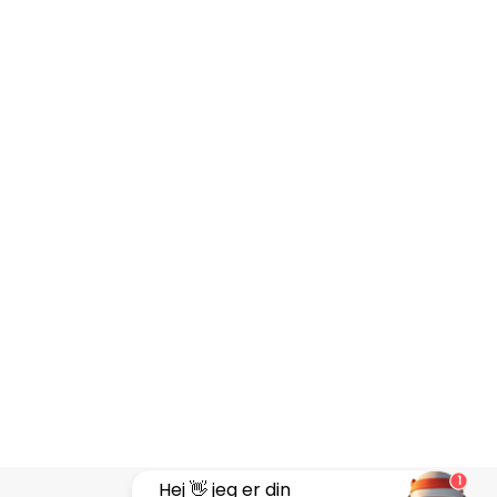
1
Hej 👋 jeg er din