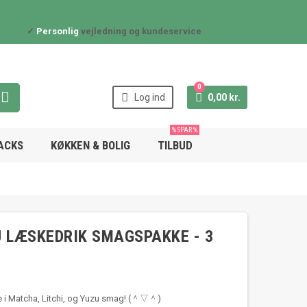
✓
Personlig
vejledning og kundeservice
0



Log ind
0,00 kr.
% SPAR %
NACKS
KØKKEN & BOLIG
TILBUD
U LÆSKEDRIK SMAGSPAKKE - 3
e i Matcha, Litchi, og Yuzu smag! (＾▽＾)