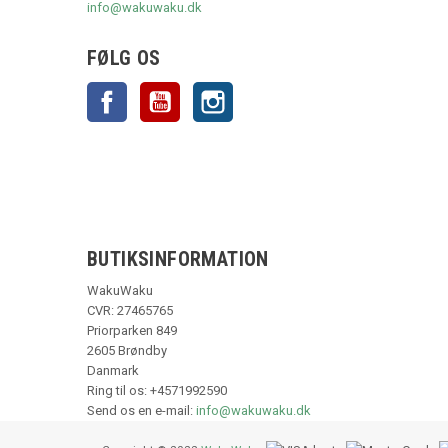
info@wakuwaku.dk
FØLG OS
Facebook
YouTube
Instagram
BUTIKSINFORMATION
WakuWaku
CVR: 27465765
Priorparken 849
2605 Brøndby
Danmark
Ring til os:
+4571992590
Send os en e-mail:
info@wakuwaku.dk