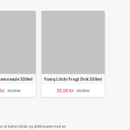
 Lemonade 330ml
Yuniq Litchi Frugt Drik 330ml
Yuniq
Økolo
kr.
25,00 kr.
35,00 kr.
35,00 kr.
25
for at købe tobak og drikkevarer med en