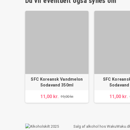
Du vil eventuelt også synes om
SFC Koreansk Vandmelon
SFC Koreans
Sodavand 350ml
Sodavand
11,00 kr.
11,00 kr.
19,00 kr.
Salg af alkohol hos WakuWaku.dk s