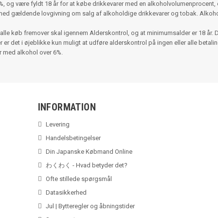
 og være fyldt 18 år for at købe drikkevarer med en alkoholvolumenprocent, d
med gældende lovgivning om salg af alkoholdige drikkevarer og tobak. Alko
alle køb fremover skal igennem Alderskontrol, og at minimumsalder er 18 år. 
r det i øjeblikke kun muligt at udføre alderskontrol på ingen eller alle betalinger
er med alkohol over 6%.
INFORMATION
Levering
Handelsbetingelser
Din Japanske Købmand Online
わくわく - Hvad betyder det?
Ofte stillede spørgsmål
Datasikkerhed
Jul | Bytteregler og åbningstider