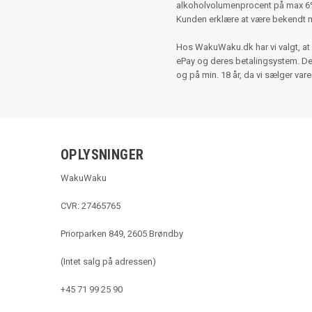
alkoholvolumenprocent på max 6%,
Kunden erklære at være bekendt 
Hos WakuWaku.dk har vi valgt, at 
ePay og deres betalingsystem. Der e
og på min. 18 år, da vi sælger var
OPLYSNINGER
WakuWaku
CVR: 27465765
Priorparken 849, 2605 Brøndby
(Intet salg på adressen)
+45 71 99 25 90