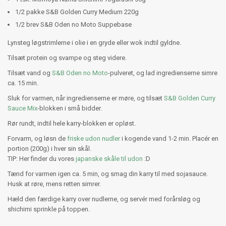
1/2 pakke S&B Golden Curry Medium 220g
1/2 brev S&B Oden no Moto Suppebase
Lynsteg løgstrimlerne i olie i en gryde eller wok indtil gyldne.
Tilsæt protein og svampe og steg videre.
Tilsæt vand og
S&B Oden no Moto
-pulveret, og lad ingredienserne simre
ca. 15 min.
Sluk for varmen, når ingredienserne er møre, og tilsæt
S&B Golden Curry
Sauce Mix
-blokken i små bidder.
Rør rundt, indtil hele karry-blokken er opløst.
Forvarm, og løsn de
friske udon nudler
i kogende vand 1-2 min. Placér en
portion (200g) i hver sin skål.
TIP: Her finder du vores
japanske skåle til udon
:D
Tænd for varmen igen ca. 5 min, og smag din karry til med sojasauce.
Husk at røre, mens retten simrer.
Hæld den færdige karry over nudlerne, og servér med forårsløg og
shichimi sprinkle på toppen.