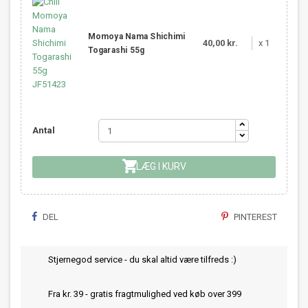
Momoya Nama Shichimi
40,00 kr.
x 1
Togarashi 55g
Antal

LÆG I KURV
DEL
PINTEREST
Stjernegod service - du skal altid være tilfreds :)
Fra kr. 39 - gratis fragtmulighed ved køb over 399