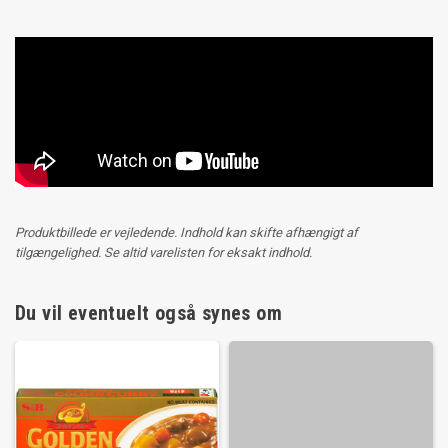
Produktbillede er vejledende. Indhold kan skifte afhængigt af
tilgængelighed. Se altid varelisten for eksakt indhold.
Du vil eventuelt også synes om