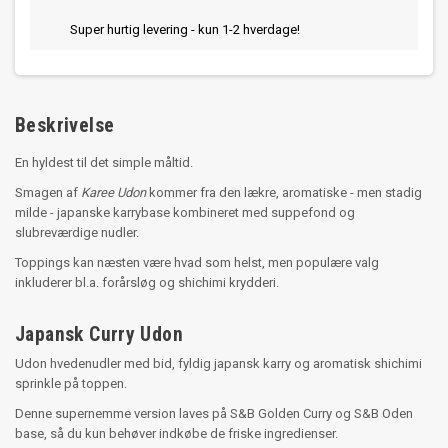
Super hurtig levering - kun 1-2 hverdage!
Beskrivelse
En hyldest til det simple måltid.
Smagen af
Karee Udon
kommer fra den lækre, aromatiske - men stadig
milde - japanske karrybase kombineret med suppefond og
slubreværdige nudler.
Toppings kan næsten være hvad som helst, men populære valg
inkluderer bl.a. forårsløg og shichimi krydderi.
Japansk Curry Udon
Udon hvedenudler med bid, fyldig japansk karry og aromatisk shichimi
sprinkle på toppen.
Denne supernemme version laves på S&B Golden Curry og S&B Oden
base, så du kun behøver indkøbe de friske ingredienser.