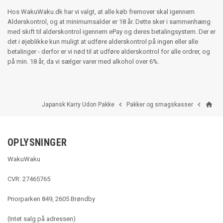
Hos WakuWaku.dk har vi valgt, at alle køb fremover skal igennem
Alderskontrol, og at minimumsalder er 18 år. Dette sker i sammenhæng
med skift til alderskontrol igennem ePay og deres betalingsystem. Der er
det i øjeblikke kun muligt at udføre alderskontrol på ingen eller alle
betalinger - derfor er vi nød til at udføre alderskontrol for alle ordrer, og
på min. 18 år, da vi sælger varer med alkohol over 6%.
home


Japansk Karry Udon Pakke
Pakker og smagskasser
OPLYSNINGER
WakuWaku
CVR: 27465765
Priorparken 849, 2605 Brøndby
(Intet salg på adressen)