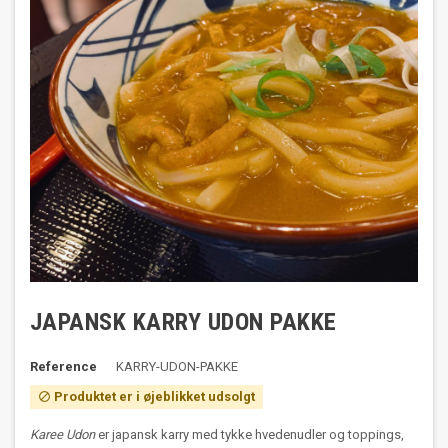
JAPANSK KARRY UDON PAKKE
Reference
KARRY-UDON-PAKKE
Produktet er i øjeblikket udsolgt

Karee Udon
er japansk karry med tykke hvedenudler og toppings,