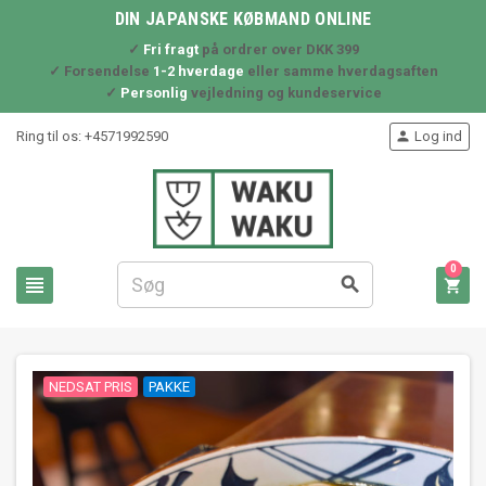
DIN JAPANSKE KØBMAND ONLINE
✓
Fri fragt
på ordrer over DKK 399
✓ Forsendelse
1-2 hverdage
eller samme hverdagsaften
✓
Personlig
vejledning og kundeservice
Ring til os:
+4571992590
Log ind

0



NEDSAT PRIS
PAKKE