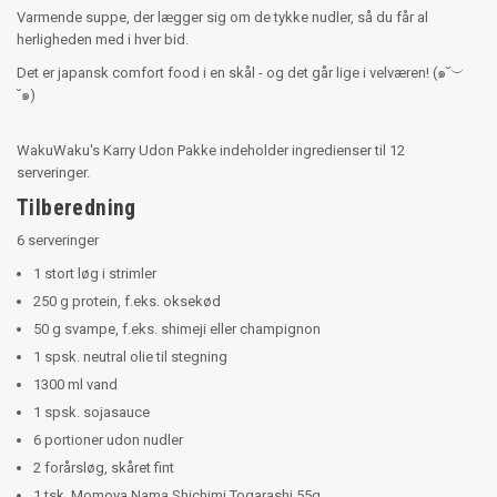
Varmende suppe, der lægger sig om de tykke nudler, så du får al
herligheden med i hver bid.
Det er japansk comfort food i en skål - og det går lige i velværen! (๑˘︶
˘๑)
WakuWaku's Karry Udon Pakke indeholder ingredienser til 12
serveringer.
Tilberedning
6 serveringer
1 stort løg i strimler
250 g protein, f.eks. oksekød
50 g svampe, f.eks. shimeji eller champignon
1 spsk. neutral olie til stegning
1300 ml vand
1 spsk. sojasauce
6 portioner udon nudler
2 forårsløg, skåret fint
1 tsk. Momoya Nama Shichimi Togarashi 55g