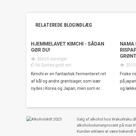
RELATEREDE BLOGINDLÆG
HJEMMELAVET KIMCHI - SÅDAN
NAMA 
GØR DU!
RISPAP
GRØNT
36655
visninger
56
Syntes godt om
301
Kimchi er en fantastisk fermenteret ret
Friske ri
af kål og andre grøntsager, som især
på japan
nydes i Korea og Japan, men som er...
og lække
Salg af alkohol hos WakuWaku.dk s
alkoholvolumenprocent på max 6%,
Kunden erklære at være bekendt 