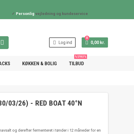
✓
Personlig
vejledning og kundeservice
0



Log ind
0,00 kr.
% SPAR %
NACKS
KØKKEN & BOLIG
TILBUD
0/03/26) - RED BOAT 40°N
avsalt og derefter fermenteret i tønder i 12 måneder for en