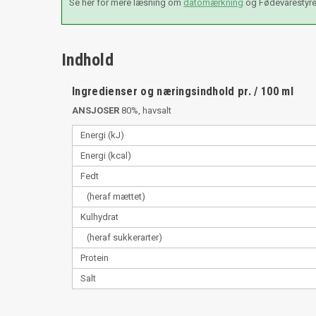
Se her for mere læsning om
datomærkning
og Fødevarestyr
Indhold
Ingredienser og næringsindhold pr. / 100 ml
ANSJOSER
80%, havsalt
Energi (kJ)
Energi (kcal)
Fedt
(heraf mættet)
Kulhydrat
(heraf sukkerarter)
Protein
Salt