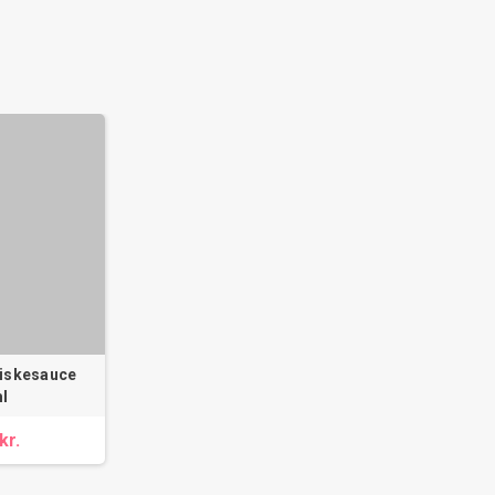
Fiskesauce
l
kr.