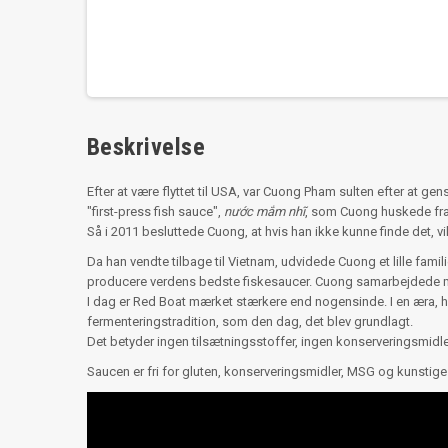
Beskrivelse
Efter at være flyttet til USA, var Cuong Pham sulten efter at
"first-press fish sauce",
nước mắm nhĩ
, som Cuong huskede fra
Så i 2011 besluttede Cuong, at hvis han ikke kunne finde det, v
Da han vendte tilbage til Vietnam, udvidede Cuong et lille fam
producere verdens bedste fiskesaucer. Cuong samarbejdede me
I dag er Red Boat mærket stærkere end nogensinde. I en æra, h
fermenteringstradition, som den dag, det blev grundlagt.
Det betyder ingen tilsætningsstoffer, ingen konserveringsmidl
Saucen er fri for gluten, konserveringsmidler, MSG og kunstige 