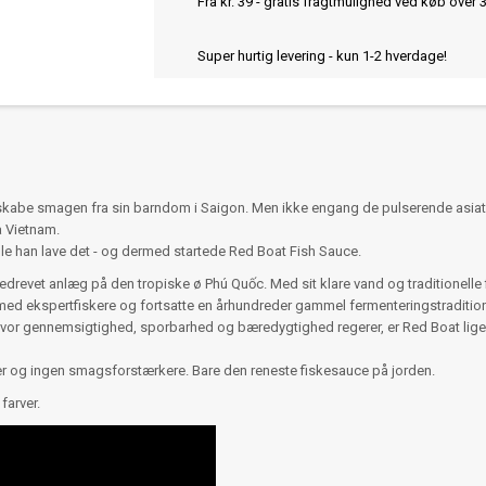
Fra kr. 39 - gratis fragtmulighed ved køb over 
Super hurtig levering - kun 1-2 hverdage!
 genskabe smagen fra sin barndom i Saigon. Men ikke engang de pulserende asia
 Vietnam.
ille han lave det - og dermed startede Red Boat Fish Sauce.
iliedrevet anlæg på den tropiske ø Phú Quốc. Med sit klare vand og traditionel
d ekspertfiskere og fortsatte en århundreder gammel fermenteringstradition
vor gennemsigtighed, sporbarhed og bæredygtighed regerer, er Red Boat lige så
er og ingen smagsforstærkere. Bare den reneste fiskesauce på jorden.
farver.