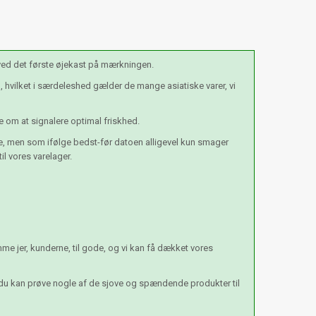
 ved det første øjekast på mærkningen.
hvilket i særdeleshed gælder de mange asiatiske varer, vi
e om at signalere optimal friskhed.
se, men som ifølge bedst-før datoen alligevel kun smager
l vores varelager.
e jer, kunderne, til gode, og vi kan få dækket vores
 du kan prøve nogle af de sjove og spændende produkter til