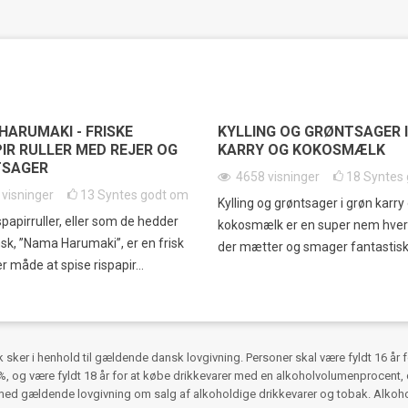
HARUMAKI - FRISKE
KYLLING OG GRØNTSAGER 
IR RULLER MED REJER OG
KARRY OG KOKOSMÆLK
SAGER
4658
visninger
18
Syntes
5
visninger
13
Syntes godt om
Kylling og grøntsager i grøn karry
spapirruller, eller som de hedder
kokosmælk er en super nem hve
sk, ”Nama Harumaki”, er en frisk
der mætter og smager fantastisk
r måde at spise rispapir...
ker i henhold til gældende dansk lovgivning. Personer skal være fyldt 16 år 
 og være fyldt 18 år for at købe drikkevarer med en alkoholvolumenprocent, d
med gældende lovgivning om salg af alkoholdige drikkevarer og tobak. Alko