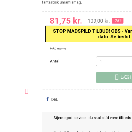
fantastisk umamismag.
81,75 kr.
109,00 kr.
-25%
STOP MADSPILD TILBUD! OBS - Varen
dato. Se bedst f
Inkl. moms
Antal

LÆG I

DEL
Stjernegod service - du skal altid være tilfreds 