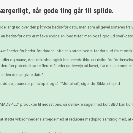
rgerligt, når gode ting går til spilde.
ode langt ud over den påtrykte bedst-før dato, men som alligevel sorteres fra
n bedst-før dato er måske endda en ‘bedst-før, men også god ud over’-dato, 
24 måneder før bedst-før datoen, ofte en kortere bedst-før dato ud fra et ønsk
udler og sauce, der i mikrobiologisk henseende ikke er i risiko for fordærvel
 derefter potentielt være flere måneder undervejs på havet, før den ankommer ti
lgt inden den angivne dato?
vidste japanere i princippet også. “Mottainai”, siger de. Sikke et spild.
 MADSPILD’ produkter til nedsat pris, så de lækre sager med kort BBD kan komm
l at støtte virksomhedens arbejde med at reducere madspild samtidig med, at