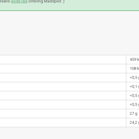
elsens
gode råd
omkring Madspild :)
459 
108 
<0,5 
<0,1 
<0,5 
<0,5 
27 g
24,2 