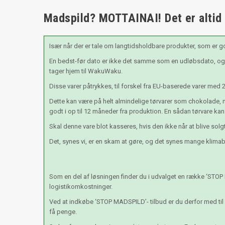
Madspild? MOTTAINAI! Det er altid æ
Især når der er tale om langtidsholdbare produkter, som er g
En bedst-før dato er ikke det samme som en udløbsdato, og e
tager hjem til WakuWaku.
Disse varer påtrykkes, til forskel fra EU-baserede varer med 
Dette kan være på helt almindelige tørvarer som chokolade, n
godt i op til 12 måneder fra produktion. En sådan tørvare kan
Skal denne vare blot kasseres, hvis den ikke når at blive so
Det, synes vi, er en skam at gøre, og det synes mange klimabe
Som en del af løsningen finder du i udvalget en række ‘STOP
logistikomkostninger.
Ved at indkøbe ‘STOP MADSPILD’- tilbud er du derfor med ti
få penge.