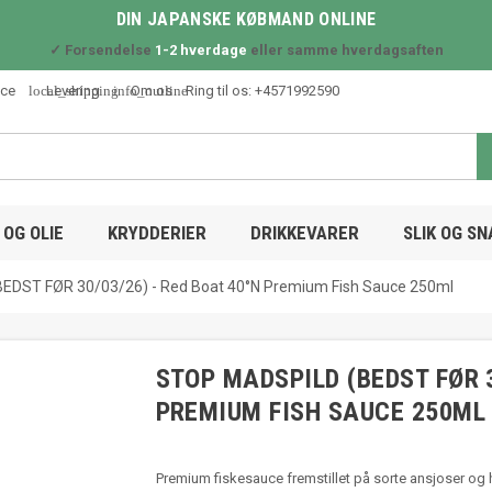
DIN JAPANSKE KØBMAND ONLINE
✓ Forsendelse
1-2 hverdage
eller samme hverdagsaften
local_shipping
info_outline
ice
Levering
Om os
Ring til os:
+4571992590
OG OLIE
KRYDDERIER
DRIKKEVARER
SLIK OG S
DST FØR 30/03/26) - Red Boat 40°N Premium Fish Sauce 250ml
STOP MADSPILD (BEDST FØR 3
PREMIUM FISH SAUCE 250ML
Premium fiskesauce fremstillet på sorte ansjoser og h