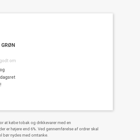
I GRØN
 godt om
 og
rdagsret
!
for at købe tobak og drikkevarer med en
er er højere end 6%. Ved gennemførelse af ordrer skal
hol bør nydes med omtanke.