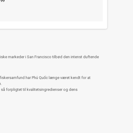
399
tiske markeder i San Francisco tilbød den intenst duftende
le fiskersamfund har Phú Quốc længe været kendt for at
.
 forpligtet til kvalitetsingredienser og dens