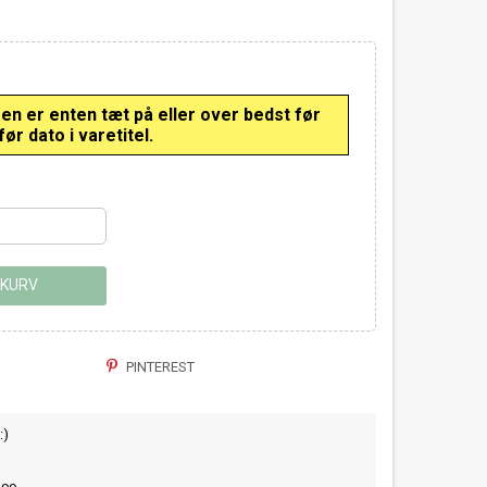
 er enten tæt på eller over bedst før
ør dato i varetitel.
 KURV
PINTEREST
:)