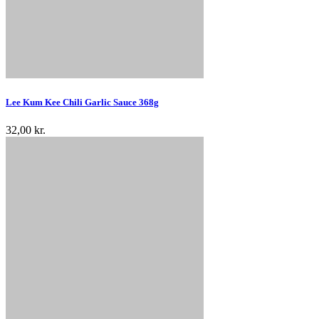
Lee Kum Kee Chili Garlic Sauce 368g
32,00 kr.