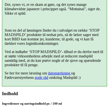
Det, synes vi, er en skam at gøre, og det synes mange
klimabevidste japanere i princippet også. “Mottainai”, siger de.
Sikke et spild.
Som en del af løsningen finder du i udvalget en række ‘STOP
MADSPILD’ produkter til nedsat pris, så de lækre sager med
kort BBD kan komme jer, kunderne, til gode, og vi kan få
dækket vores logistikomkostninger.
Ved at indkøbe ‘STOP MADSPILD’- tilbud er du derfor med til
at støtte virksomhedens arbejde med at reducere madspild
samtidig med, at du kan prøve nogle af de sjove og spændende
produkter til få penge.
Se her for mere læsning om
datomærkning
og
Fødevarestyrelsens
gode råd
omkring Madspild :)
Indhold
Ingredienser og næringsindhold pr. / 100 ml