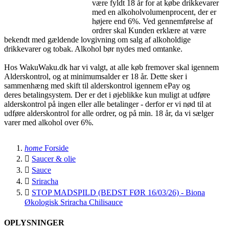
være fyldt 18 år for at købe drikkevarer
med en alkoholvolumenprocent, der er
højere end 6%. Ved gennemførelse af
ordrer skal Kunden erklære at være
bekendt med gældende lovgivning om salg af alkoholdige
drikkevarer og tobak. Alkohol bør nydes med omtanke.
Hos WakuWaku.dk har vi valgt, at alle køb fremover skal igennem
Alderskontrol, og at minimumsalder er 18 år. Dette sker i
sammenhæng med skift til alderskontrol igennem ePay og
deres betalingsystem. Der er det i øjeblikke kun muligt at udføre
alderskontrol på ingen eller alle betalinger - derfor er vi nød til at
udføre alderskontrol for alle ordrer, og på min. 18 år, da vi sælger
varer med alkohol over 6%.
home
Forside

Saucer & olie

Sauce

Sriracha

STOP MADSPILD (BEDST FØR 16/03/26) - Biona
Økologisk Sriracha Chilisauce
OPLYSNINGER