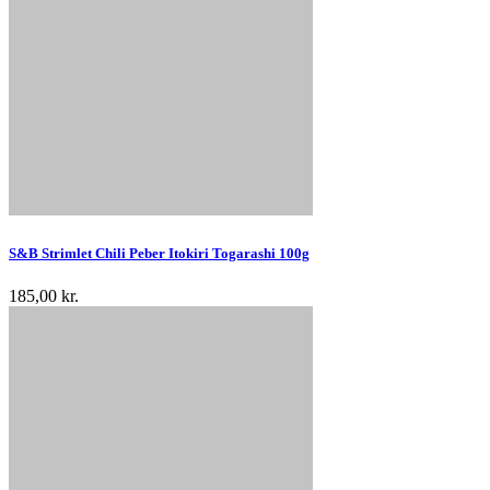
S&B Strimlet Chili Peber Itokiri Togarashi 100g
185,00 kr.