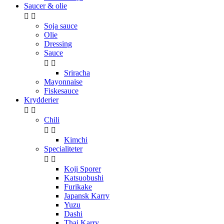
Saucer & olie


Soja sauce
Olie
Dressing
Sauce


Sriracha
Mayonnaise
Fiskesauce
Krydderier


Chili


Kimchi
Specialiteter


Koji Sporer
Katsuobushi
Furikake
Japansk Karry
Yuzu
Dashi
Thai Karry