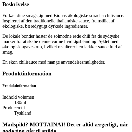
Beskrivelse
Forkæl dine smagsløg med Bionas økologiske sriracha chilisauce.
Inspireret af den traditionelle thailandske sauce, fremstillet af
økologiske, bæredygtigt dyrkede ingredienser.
De lokale bønder høster de solmodne røde chili fra de sydtyske
marker for at skabe denne varme hvidløgsblanding. Sødet med
økologisk agavesirup, hvilket resulterer i en lækker sauce fuld af
smag.
En skøn chilisauce med mange anvendelsesmuligheder.
Produktinformation
Produktinformation
Indhold volumen
130ml
Produceret i
Tyskland
Madspild? MOTTAINAI! Det er altid ærgerligt, når
gode ting går til spilde.