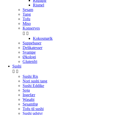
Rispapir
Rismel
Sesam
Tang
Tofu
Miso
Konserves


Kokosmælk
Suppebaser
Delikatesser
Svampe
Økologi
Glutenfri
Sushi


Sushi Ris
Nori sushi tang
Sushi Eddike
Soja
Ingefær
Wasabi
Sesamfrø
Tofu til sushi
Sushi udstyr