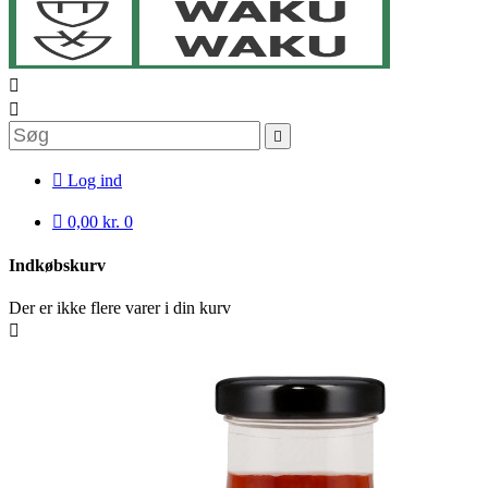




Log ind

0,00 kr.
0
Indkøbskurv
Der er ikke flere varer i din kurv
