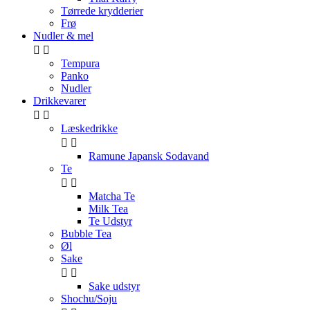
Tørrede krydderier
Frø
Nudler & mel


Tempura
Panko
Nudler
Drikkevarer


Læskedrikke


Ramune Japansk Sodavand
Te


Matcha Te
Milk Tea
Te Udstyr
Bubble Tea
Øl
Sake


Sake udstyr
Shochu/Soju