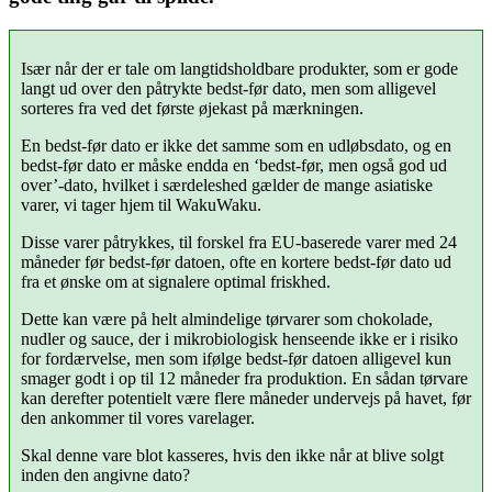
Især når der er tale om langtidsholdbare produkter, som er gode
langt ud over den påtrykte bedst-før dato, men som alligevel
sorteres fra ved det første øjekast på mærkningen.
En bedst-før dato er ikke det samme som en udløbsdato, og en
bedst-før dato er måske endda en ‘bedst-før, men også god ud
over’-dato, hvilket i særdeleshed gælder de mange asiatiske
varer, vi tager hjem til WakuWaku.
Disse varer påtrykkes, til forskel fra EU-baserede varer med 24
måneder før bedst-før datoen, ofte en kortere bedst-før dato ud
fra et ønske om at signalere optimal friskhed.
Dette kan være på helt almindelige tørvarer som chokolade,
nudler og sauce, der i mikrobiologisk henseende ikke er i risiko
for fordærvelse, men som ifølge bedst-før datoen alligevel kun
smager godt i op til 12 måneder fra produktion. En sådan tørvare
kan derefter potentielt være flere måneder undervejs på havet, før
den ankommer til vores varelager.
Skal denne vare blot kasseres, hvis den ikke når at blive solgt
inden den angivne dato?