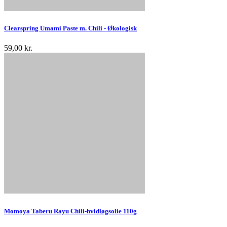
Clearspring Umami Paste m. Chili - Økologisk
59,00 kr.
Momoya Taberu Rayu Chili-hvidløgsolie 110g