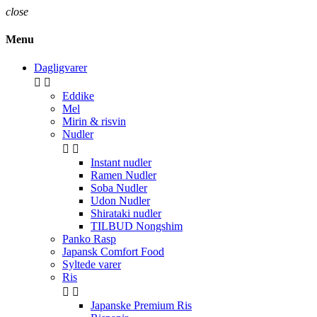
close
Menu
Dagligvarer


Eddike
Mel
Mirin & risvin
Nudler


Instant nudler
Ramen Nudler
Soba Nudler
Udon Nudler
Shirataki nudler
TILBUD Nongshim
Panko Rasp
Japansk Comfort Food
Syltede varer
Ris


Japanske Premium Ris