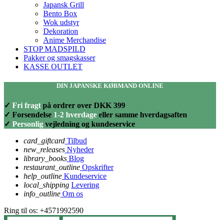
Japansk Grill
Bento Box
Wok udstyr
Dekoration
Anime Merchandise
STOP MADSPILD
Pakker og smagskasser
KASSE OUTLET
DIN JAPANSKE KØBMAND ONLINE
✓
Fri fragt
på ordrer over DKK 399
✓ Forsendelse
1-2 hverdage
eller samme hverdagsaften
✓
Personlig
vejledning og kundeservice
card_giftcard
Tilbud
new_releases
Nyheder
library_books
Blog
restaurant_outline
Opskrifter
help_outline
Kundeservice
local_shipping
Levering
info_outline
Om os
Ring til os:
+4571992590