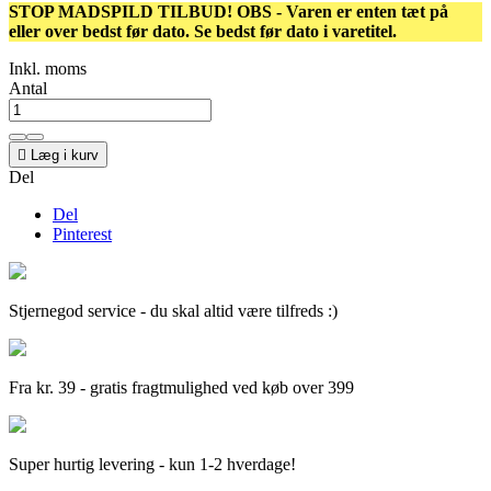
STOP MADSPILD TILBUD! OBS - Varen er enten tæt på
eller over bedst før dato. Se bedst før dato i varetitel.
Inkl. moms
Antal

Læg i kurv
Del
Del
Pinterest
Stjernegod service - du skal altid være tilfreds :)
Fra kr. 39 - gratis fragtmulighed ved køb over 399
Super hurtig levering - kun 1-2 hverdage!