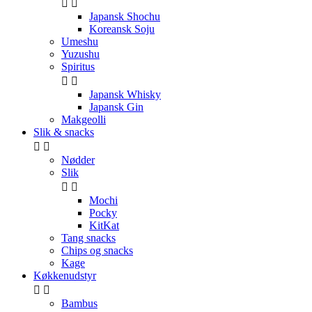


Japansk Shochu
Koreansk Soju
Umeshu
Yuzushu
Spiritus


Japansk Whisky
Japansk Gin
Makgeolli
Slik & snacks


Nødder
Slik


Mochi
Pocky
KitKat
Tang snacks
Chips og snacks
Kage
Køkkenudstyr


Bambus