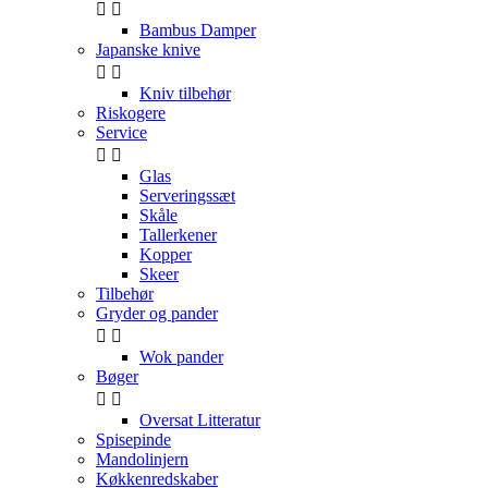


Bambus Damper
Japanske knive


Kniv tilbehør
Riskogere
Service


Glas
Serveringssæt
Skåle
Tallerkener
Kopper
Skeer
Tilbehør
Gryder og pander


Wok pander
Bøger


Oversat Litteratur
Spisepinde
Mandolinjern
Køkkenredskaber