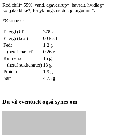
Rød chili* 55%, vand, agavesirup*, havsalt, hvidløg*,
konjakeddike*, fortykningsmiddel: guargummi*.
*Økologisk
Energi (kJ)
378 kJ
Energi (kcal)
90 kcal
Fedt
1,2 g
(heraf mættet)
0,26 g
Kulhydrat
16 g
(heraf sukkerarter)
13 g
Protein
1,9 g
Salt
4,73 g
Du vil eventuelt også synes om