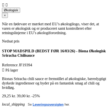


Økologisk
×
Når en fødevare er mærket med EU's økologilogo, viser det, at
varen er økologisk og er produceret samt kontrolleret efter
retningslinjerne i EU's økologiforordning.
Nedsat pris
STOP MADSPILD (BEDST FØR 16/03/26) - Biona Økologisk
Sriracha Chilisauce
Reference
JF19394

På lager
Bionas Sriracha chili sauce er fremstillet af økologiske, bæredygtigt
dyrkede ingredienser og byder på en fantastisk smag af chili og
hvidløg.
29,25 kr.
39,00 kr.
-25%
local_shipping
Se
Leveringsoversigten
her.