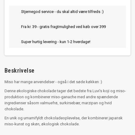
Stjernegod service - du skal altid være tilfreds :)
Fra kr. 39 - gratis fragtmulighed ved køb over 399
Super hurtig levering - kun 1-2 hverdage!
Beskrivelse
Miso har mange anvendelser - også i det søde køkken :)
Denne økologiske chokolade tager det bedste fra Luvi's koji og miso-
produktion og kombinerer miso-ganache med andre spændende
ingredienser såsom valmuefrø, surkirsebær, marzipan og hvid
chokolade.
En unik og umamifyldt chokoladeoplevelse, der kombinerer japansk
miso-kunst og skøn, økologisk chokolade.