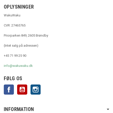
OPLYSNINGER
WakuWaku
CVR: 27465765
Priorparken 849, 2605 Brøndby
(Intet salg på adressen)
+45 71 99 25 90
info@wakuwaku.dk
FØLG OS
Facebook
YouTube
Instagram
INFORMATION