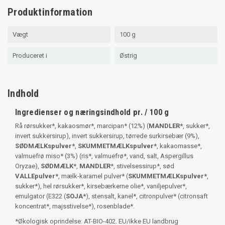
Produktinformation
Vægt
100 g
Produceret i
Østrig
Indhold
Ingredienser og næringsindhold pr. / 100 g
Rå rørsukker*, kakaosmør*, marcipan* (12%) (
MANDLER*
, sukker*,
invert sukkersirup), invert sukkersirup, tørrede surkirsebær (9%),
SØDMÆLKspulver*
,
SKUMMETMÆLKspulver*
, kakaomasse*,
valmuefrø miso* (3%) (ris*, valmuefrø*, vand, salt, Aspergillus
Oryzae),
SØDMÆLK*
,
MANDLER
*, stivelsessirup*, sød
VALLEpulver*
, mælk-karamel pulver* (
SKUMMETMÆLKspulver*
,
sukker*), hel rørsukker*, kirsebærkerne olie*, vaniljepulver*,
emulgator (E322 (
SOJA*
), stensalt, kanel*, citronpulver* (citronsaft
koncentrat*, majsstivelse*), rosenblade*.
*Økologisk oprindelse: AT-BIO-402. EU/ikke EU landbrug