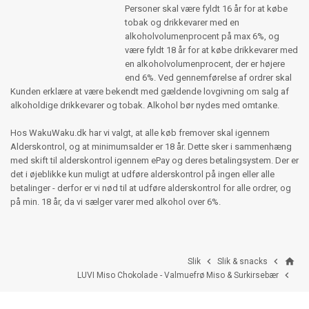
Personer skal være fyldt 16 år for at købe
tobak og drikkevarer med en
alkoholvolumenprocent på max 6%, og
være fyldt 18 år for at købe drikkevarer med
en alkoholvolumenprocent, der er højere
end 6%. Ved gennemførelse af ordrer skal
Kunden erklære at være bekendt med gældende lovgivning om salg af
alkoholdige drikkevarer og tobak. Alkohol bør nydes med omtanke.
Hos WakuWaku.dk har vi valgt, at alle køb fremover skal igennem
Alderskontrol, og at minimumsalder er 18 år. Dette sker i sammenhæng
med skift til alderskontrol igennem ePay og deres betalingsystem. Der er
det i øjeblikke kun muligt at udføre alderskontrol på ingen eller alle
betalinger - derfor er vi nød til at udføre alderskontrol for alle ordrer, og
på min. 18 år, da vi sælger varer med alkohol over 6%.
home


Slik
Slik & snacks

LUVI Miso Chokolade - Valmuefrø Miso & Surkirsebær