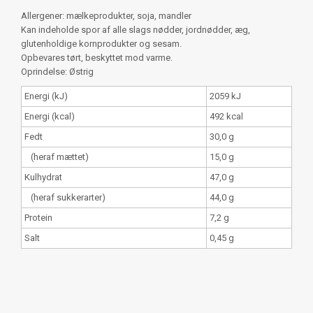
Allergener: mælkeprodukter, soja, mandler
Kan indeholde spor af alle slags nødder, jordnødder, æg,
glutenholdige kornprodukter og sesam.
Opbevares tørt, beskyttet mod varme.
Oprindelse: Østrig
Energi (kJ)
2059 kJ
Energi (kcal)
492 kcal
Fedt
30,0 g
(heraf mættet)
15,0 g
Kulhydrat
47,0 g
(heraf sukkerarter)
44,0 g
Protein
7,2 g
Salt
0,45 g