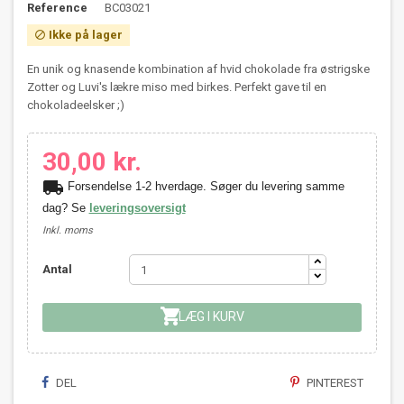
Reference
BC03021
Ikke på lager

En unik og knasende kombination af hvid chokolade fra østrigske
Zotter og Luvi's lækre miso med birkes. Perfekt gave til en
chokoladeelsker ;)
30,00 kr.
local_shipping
Forsendelse 1-2 hverdage. Søger du levering samme
dag? Se
leveringsoversigt
Inkl. moms
Antal

LÆG I KURV
DEL
PINTEREST