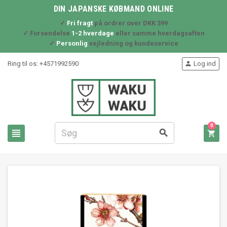
DIN JAPANSKE KØBMAND ONLINE
✓
Fri fragt
på ordrer over DKK 399
✓ Forsendelse
1-2 hverdage
eller samme hverdagsaften
✓
Personlig
vejledning og kundeservice
Ring til os:
+4571992590
Log ind

0


