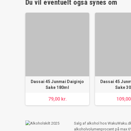
Du vil eventuelt også synes om
Dassai 45 Junmai Daiginjo
Dassai 45 Junm
Sake 180ml
Sake 3
79,00 kr.
109,00
Salg af alkohol hos WakuWaku.dk s
alkoholvolumenprocent på max 6%,