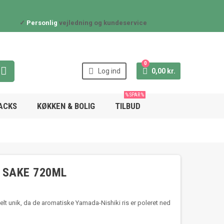
✓
Personlig
vejledning og kundeservice
0



Log ind
0,00 kr.
% SPAR %
NACKS
KØKKEN & BOLIG
TILBUD
 SAKE 720ML
t unik, da de aromatiske Yamada-Nishiki ris er poleret ned