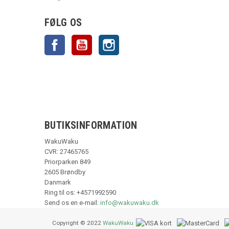
FØLG OS
Facebook
YouTube
Instagram
BUTIKSINFORMATION
WakuWaku
CVR: 27465765
Priorparken 849
2605 Brøndby
Danmark
Ring til os:
+4571992590
Send os en e-mail:
info@wakuwaku.dk
Copyright © 2022
WakuWaku