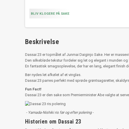
BLIV KLOGERE PÅ SAKE
Beskrivelse
Dassai 23 er topmålet af Junmai Daiginjo Sake. Her er massevi
Den silkebløde tekstur fordeler sig let og elegant i munden og
En fantastisk smagsoplevelse, der har en lang, elegant finish
Bør nydes let afkølet af et vinglas.
Dassai 23 parres perfekt med sprøde grøntsagsretter, skaldyrs
Fun Fact!
Dassai 23 er den sake som Premierminister Abe valgte at serve
- Yamada-Nishiki ris før og efter polering -
Historien om Dassai 23