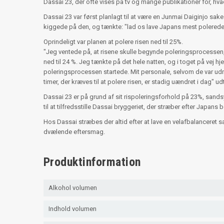
Dassai 23, der ofte vises på tv og mange publikationer for, hv
Dassai 23 var først planlagt til at være en Junmai Daiginjo s
kiggede på den, og tænkte: "lad os lave Japans mest polerede
Oprindeligt var planen at polere risen ned til 25%.
"Jeg ventede på, at risene skulle begynde poleringsprocessen, 
ned til 24 %. Jeg tænkte på det hele natten, og i toget på vej h
poleringsprocessen startede. Mit personale, selvom de var udm
timer, der kræves til at polere risen, er stadig uændret i dag" u
Dassai 23 er på grund af sit rispoleringsforhold på 23%, sandsy
til at tilfredsstille Dassai bryggeriet, der stræber efter Japan
Hos Dassai stræbes der altid efter at lave en velafbalanceret
dvælende eftersmag.
Produktinformation
Alkohol volumen
Indhold volumen