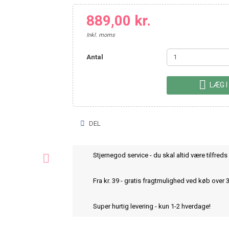
889,00 kr.
Inkl. moms
Antal

LÆG I
DEL
Stjernegod service - du skal altid være tilfreds 

Fra kr. 39 - gratis fragtmulighed ved køb over 
Super hurtig levering - kun 1-2 hverdage!