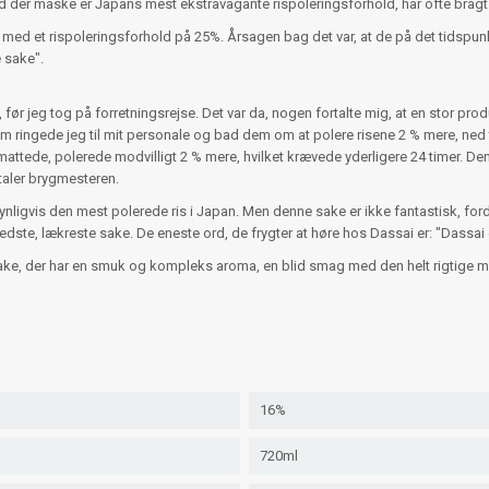
ad der måske er Japans mest ekstravagante rispoleringsforhold, har ofte bragt
ake med et rispoleringsforhold på 25%. Årsagen bag det var, at de på det tids
 sake".
før jeg tog på forretningsrejse. Det var da, nogen fortalte mig, at en stor pro
jem ringede jeg til mit personale og bad dem om at polere risene 2 % mere, ned 
attede, polerede modvilligt 2 % mere, hvilket krævede yderligere 24 timer. 
dtaler brygmesteren.
nligvis den mest polerede ris i Japan. Men denne sake er ikke fantastisk, ford
s bedste, lækreste sake. De eneste ord, de frygter at høre hos Dassai er: "Dassai
 sake, der har en smuk og kompleks aroma, en blid smag med den helt rigtige 
16%
720ml