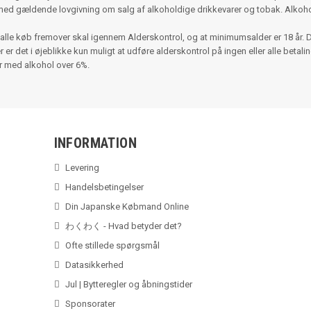
med gældende lovgivning om salg af alkoholdige drikkevarer og tobak. Alko
alle køb fremover skal igennem Alderskontrol, og at minimumsalder er 18 år. 
r det i øjeblikke kun muligt at udføre alderskontrol på ingen eller alle betalinger
er med alkohol over 6%.
INFORMATION
Levering
Handelsbetingelser
Din Japanske Købmand Online
わくわく - Hvad betyder det?
Ofte stillede spørgsmål
Datasikkerhed
Jul | Bytteregler og åbningstider
Sponsorater