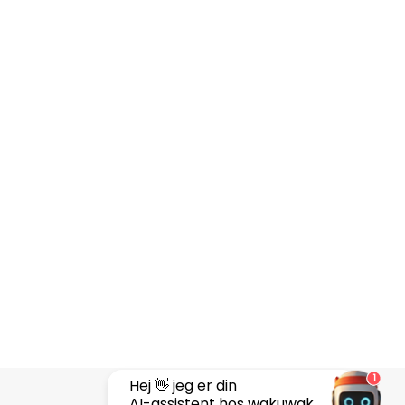
1
Hej 👋 jeg er din
AI-assistent hos wakuwak...