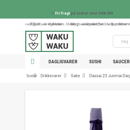
✓
Fri fragt
på ordrer over DKK 399
card_giftcard
new_releases
library_books
restaurant_outline
help_outline
Tilbud
Nyheder
Blog
Opskrifter
Kundeserv

DAGLIGVARER
SUSHI
SAUCER 



home
Drikkevarer
Sake
Dassai 23 Junmai Dai