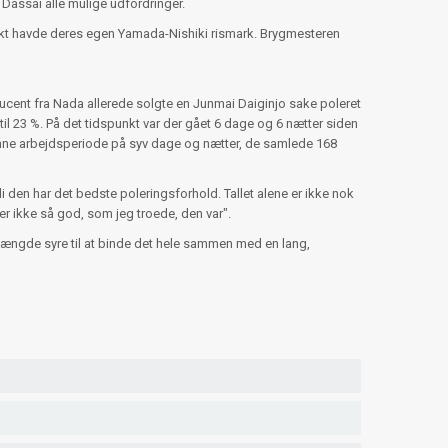
 Dassai alle mulige udfordringer.
punkt havde deres egen Yamada-Nishiki rismark. Brygmesteren
ducent fra Nada allerede solgte en Junmai Daiginjo sake poleret
til 23 %. På det tidspunkt var der gået 6 dage og 6 nætter siden
Denne arbejdsperiode på syv dage og nætter, de samlede 168
i den har det bedste poleringsforhold. Tallet alene er ikke nok
 er ikke så god, som jeg troede, den var".
mængde syre til at binde det hele sammen med en lang,