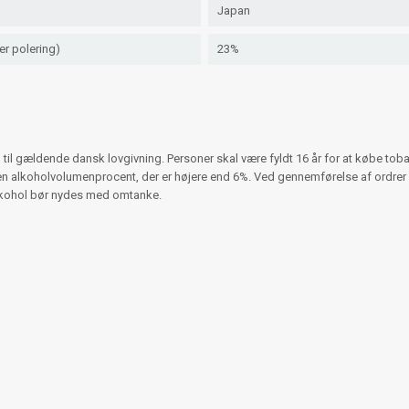
Japan
er polering)
23%
 til gældende dansk lovgivning. Personer skal være fyldt 16 år for at købe t
d en alkoholvolumenprocent, der er højere end 6%. Ved gennemførelse af ordr
Alkohol bør nydes med omtanke.