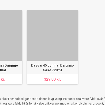
ai Daiginjo
Dassai 45 Junmai Daiginjo
00ml
Sake 720ml
 kr.
329,00 kr.
ker i henhold til gældende dansk lovgivning. Personer skal være fyldt 16 år 
 og være fyldt 18 år for at købe drikkevarer med en alkoholvolumenprocent, d