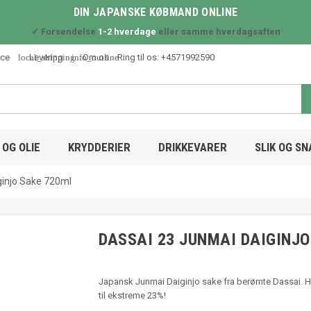
DIN JAPANSKE KØBMAND ONLINE
✓ Forsendelse
1-2 hverdage
eller samme hverdagsaften
local_shipping
info_outline
ice
Levering
Om os
Ring til os:
+4571992590
OG OLIE
KRYDDERIER
DRIKKEVARER
SLIK OG S
ginjo Sake 720ml
DASSAI 23 JUNMAI DAIGINJO
Japansk Junmai Daiginjo sake fra berømte Dassai. Hel
til ekstreme 23%!