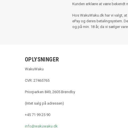
Kunden erklære at være bekendt 
Hos WakuWaku.dk har vi valgt, at 
ePay og deres betalingsystem. Der e
og på min. 18 år, da vi sælger var
OPLYSNINGER
WakuWaku
CVR: 27465765
Priorparken 849, 2605 Brøndby
(Intet salg på adressen)
+45 71 99 25 90
info@wakuwaku.dk