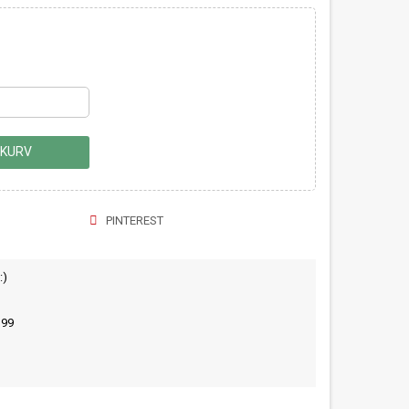
 KURV
PINTEREST
:)
399