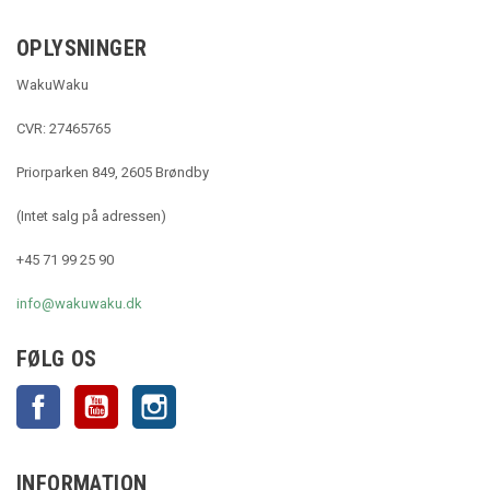
OPLYSNINGER
WakuWaku
CVR: 27465765
Priorparken 849, 2605 Brøndby
(Intet salg på adressen)
+45 71 99 25 90
info@wakuwaku.dk
FØLG OS
Facebook
YouTube
Instagram
INFORMATION