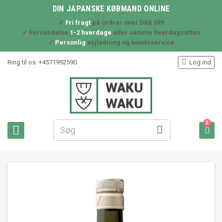
DIN JAPANSKE KØBMAND ONLINE
✓
Fri fragt
på ordrer over DKK 399
✓ Forsendelse
1-2 hverdage
eller samme hverdagsaften
✓
Personlig
vejledning og kundeservice

Ring til os:
+4571992590
Log ind
0


