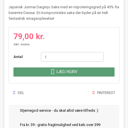
Japansk Junmai Daiginjo Sake med en rispoleringsgrad på 45% fra
berømte Dassai. En kompromisløs sake der byder på en helt
fantastisk smagsoplevelse!
79,00 kr.
Inkl. moms
Antal

LÆG I KURV
DEL
PINTEREST
Stjernegod service - du skal altid være tilfreds :)
Fra kr. 39 - gratis fragtmulighed ved køb over 399