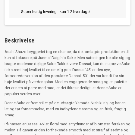
Super hurtig levering - kun 1-2 hverdage!
Beskrivelse
Asahi Shuzo bryggeriet tog en chance, da det omlagde produktionen til
kun at fokusere på Junmai Daiginjo Sake. Men satsningen betalte sig og
bragte os denne dejlige Sake. Takket være Dassai, kan du nu prøve Sake
i ekstremt høj kvalitet til en rimelig pris. Dassai '45' er den nye,
forbedrede version af den populære Dassai '50', der var kendt for sin
høje kvalitet på verdensplan. Med en engagerende smag og en palette
der er nem at parre med mad, er det ikke underligt, at denne Sake er
populær verden over.
Denne Sake er fremstillet på de udsøgte Yamada-Nishiki ris, og har en
let og tør fornemmelse, med en indbydende aroma og en frisk, frugtig
smag.
På næsen er Dassai 45 let floral med antydninger af blomster, fersken og
melon. På ganen er den forfriskende smooth med et strejf af sødme og