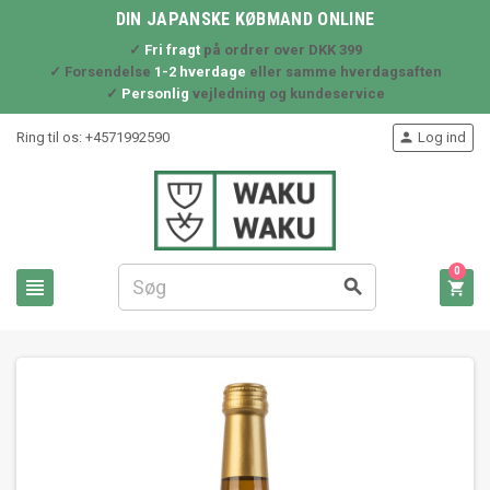
DIN JAPANSKE KØBMAND ONLINE
✓
Fri fragt
på ordrer over DKK 399
✓ Forsendelse
1-2 hverdage
eller samme hverdagsaften
✓
Personlig
vejledning og kundeservice
Ring til os:
+4571992590
Log ind

0


