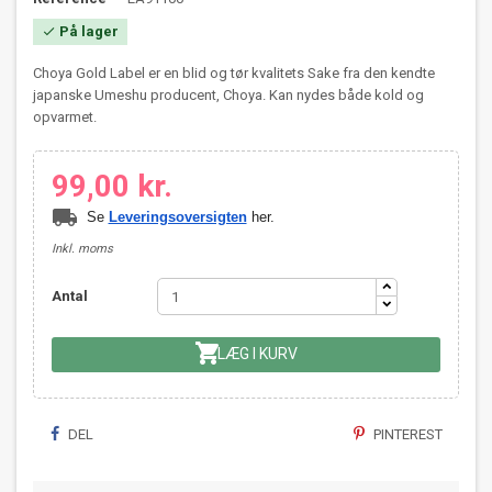
På lager

Choya Gold Label er en blid og tør kvalitets Sake fra den kendte
japanske Umeshu producent, Choya. Kan nydes både kold og
opvarmet.
99,00 kr.
local_shipping
Se
Leveringsoversigten
her.
Inkl. moms
Antal

LÆG I KURV
DEL
PINTEREST