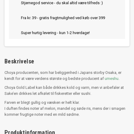
Stjernegod service - du skal altid være tilfreds :)
Fra kr. 39 - gratis fragtmulighed ved køb over 399
Super hurtig levering - kun 1-2 hverdage!
Beskrivelse
Choya producenten, som har beliggenhed i Japans storby Osaka, er
kendt for at være verdens største og bedste producent af
umeshu
.
Choya Gold Label kan både drikkes kold og varm, men vi anbefaler at
Sake’en drikkes let afkølet til fiskeretter eller sushi.
Farven er blegt gullig og væsken er helt klar.
I duften findes noter af melon, mandel og søde ris, mens der i smagen
kommer frugtige noter med en mild sødme.
Produktinformation