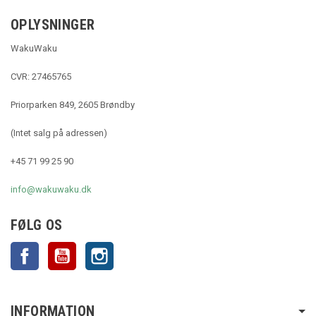
OPLYSNINGER
WakuWaku
CVR: 27465765
Priorparken 849, 2605 Brøndby
(Intet salg på adressen)
+45 71 99 25 90
info@wakuwaku.dk
FØLG OS
Facebook
YouTube
Instagram
INFORMATION