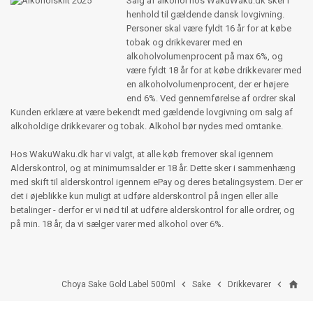
Salg af alkohol hos WakuWaku.dk sker i
henhold til gældende dansk lovgivning.
Personer skal være fyldt 16 år for at købe
tobak og drikkevarer med en
alkoholvolumenprocent på max 6%, og
være fyldt 18 år for at købe drikkevarer med
en alkoholvolumenprocent, der er højere
end 6%. Ved gennemførelse af ordrer skal
Kunden erklære at være bekendt med gældende lovgivning om salg af
alkoholdige drikkevarer og tobak. Alkohol bør nydes med omtanke.
Hos WakuWaku.dk har vi valgt, at alle køb fremover skal igennem
Alderskontrol, og at minimumsalder er 18 år. Dette sker i sammenhæng
med skift til alderskontrol igennem ePay og deres betalingsystem. Der er
det i øjeblikke kun muligt at udføre alderskontrol på ingen eller alle
betalinger - derfor er vi nød til at udføre alderskontrol for alle ordrer, og
på min. 18 år, da vi sælger varer med alkohol over 6%.
home



Choya Sake Gold Label 500ml
Sake
Drikkevarer