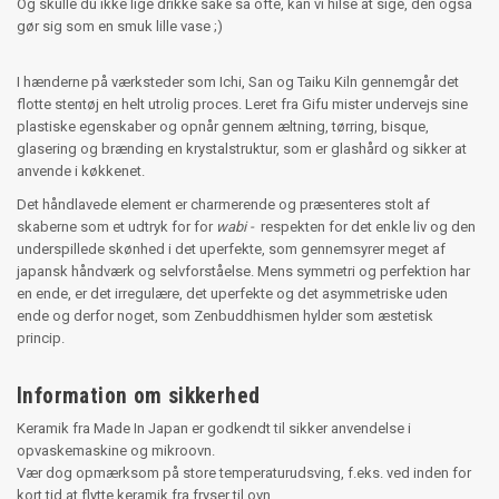
Og skulle du ikke lige drikke sake så ofte, kan vi hilse at sige, den også
gør sig som en smuk lille vase ;)
I hænderne på værksteder som Ichi, San og Taiku Kiln gennemgår det
flotte stentøj en helt utrolig proces. Leret fra Gifu mister undervejs sine
plastiske egenskaber og opnår gennem æltning, tørring, bisque,
glasering og brænding en krystalstruktur, som er glashård og sikker at
anvende i køkkenet.
Det håndlavede element er charmerende og præsenteres stolt af
skaberne som et udtryk for for
wabi -
respekten for det enkle liv og den
underspillede skønhed i det uperfekte, som gennemsyrer meget af
japansk håndværk og selvforståelse. Mens symmetri og perfektion har
en ende, er det irregulære, det uperfekte og det asymmetriske uden
ende og derfor noget, som Zenbuddhismen hylder som æstetisk
princip.
Information om sikkerhed
Keramik fra Made In Japan er godkendt til sikker anvendelse i
opvaskemaskine og mikroovn.
Vær dog opmærksom på store temperaturudsving, f.eks. ved inden for
kort tid at flytte keramik fra fryser til ovn.