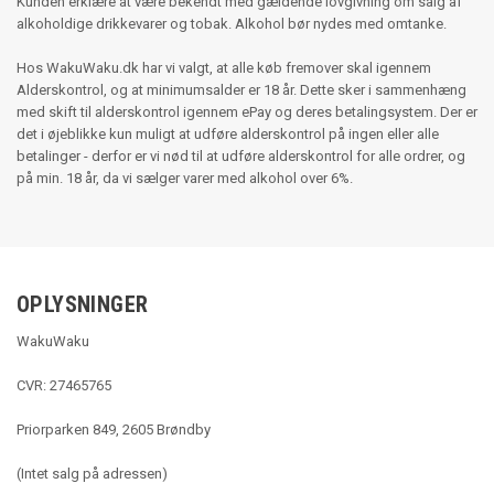
Kunden erklære at være bekendt med gældende lovgivning om salg af
alkoholdige drikkevarer og tobak. Alkohol bør nydes med omtanke.
Hos WakuWaku.dk har vi valgt, at alle køb fremover skal igennem
Alderskontrol, og at minimumsalder er 18 år. Dette sker i sammenhæng
med skift til alderskontrol igennem ePay og deres betalingsystem. Der er
det i øjeblikke kun muligt at udføre alderskontrol på ingen eller alle
betalinger - derfor er vi nød til at udføre alderskontrol for alle ordrer, og
på min. 18 år, da vi sælger varer med alkohol over 6%.
OPLYSNINGER
WakuWaku
CVR: 27465765
Priorparken 849, 2605 Brøndby
(Intet salg på adressen)