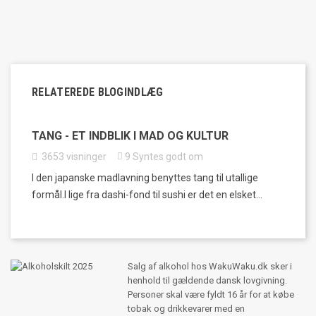
RELATEREDE BLOGINDLÆG
TANG - ET INDBLIK I MAD OG KULTUR
3653
visninger
9
Syntes godt om
I den japanske madlavning benyttes tang til utallige
formål.I lige fra dashi-fond til sushi er det en elsket...
Salg af alkohol hos WakuWaku.dk sker i
henhold til gældende dansk lovgivning.
Personer skal være fyldt 16 år for at købe
tobak og drikkevarer med en