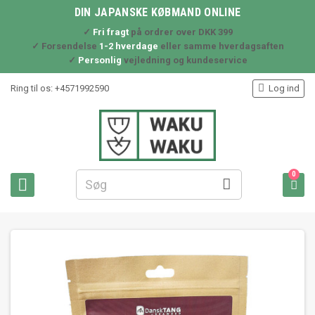
DIN JAPANSKE KØBMAND ONLINE
✓
Fri fragt
på ordrer over DKK 399
✓ Forsendelse
1-2 hverdage
eller samme hverdagsaften
✓
Personlig
vejledning og kundeservice

Ring til os:
+4571992590
Log ind
0


