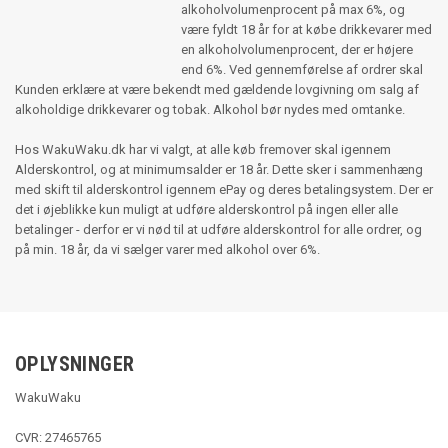
alkoholvolumenprocent på max 6%, og
være fyldt 18 år for at købe drikkevarer med
en alkoholvolumenprocent, der er højere
end 6%. Ved gennemførelse af ordrer skal
Kunden erklære at være bekendt med gældende lovgivning om salg af
alkoholdige drikkevarer og tobak. Alkohol bør nydes med omtanke.
Hos WakuWaku.dk har vi valgt, at alle køb fremover skal igennem
Alderskontrol, og at minimumsalder er 18 år. Dette sker i sammenhæng
med skift til alderskontrol igennem ePay og deres betalingsystem. Der er
det i øjeblikke kun muligt at udføre alderskontrol på ingen eller alle
betalinger - derfor er vi nød til at udføre alderskontrol for alle ordrer, og
på min. 18 år, da vi sælger varer med alkohol over 6%.
OPLYSNINGER
WakuWaku
CVR: 27465765