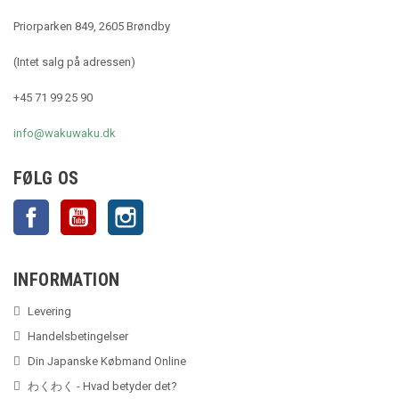
Priorparken 849, 2605 Brøndby
(Intet salg på adressen)
+45 71 99 25 90
info@wakuwaku.dk
FØLG OS
Facebook
YouTube
Instagram
INFORMATION
Levering
Handelsbetingelser
Din Japanske Købmand Online
わくわく - Hvad betyder det?