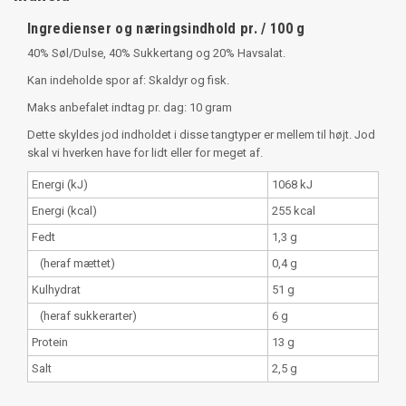
Ingredienser og næringsindhold pr. / 100 g
40% Søl/Dulse, 40% Sukkertang og 20% Havsalat.
Kan indeholde spor af: Skaldyr og fisk.
Maks anbefalet indtag pr. dag: 10 gram
Dette skyldes jod indholdet i disse tangtyper er mellem til højt. Jod
skal vi hverken have for lidt eller for meget af.
Energi (kJ)
1068 kJ
Energi (kcal)
255 kcal
Fedt
1,3 g
(heraf mættet)
0,4 g
Kulhydrat
51 g
(heraf sukkerarter)
6 g
Protein
13 g
Salt
2,5 g