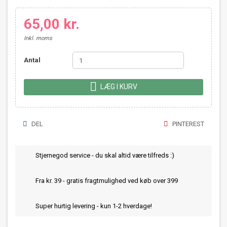
65,00 kr.
Inkl. moms
Antal

LÆG I KURV
DEL
PINTEREST
Stjernegod service - du skal altid være tilfreds :)
Fra kr. 39 - gratis fragtmulighed ved køb over 399
Super hurtig levering - kun 1-2 hverdage!