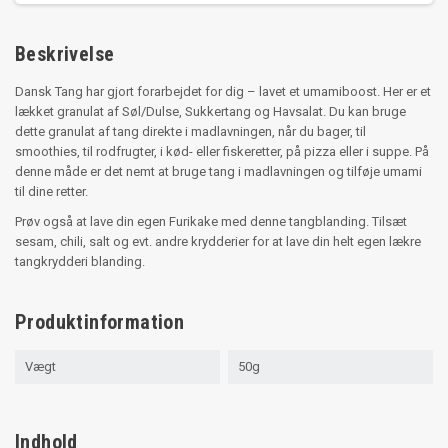
Beskrivelse
Dansk Tang har gjort forarbejdet for dig – lavet et umamiboost. Her er et
lækket granulat af Søl/Dulse, Sukkertang og Havsalat. Du kan bruge
dette granulat af tang direkte i madlavningen, når du bager, til
smoothies, til rodfrugter, i kød- eller fiskeretter, på pizza eller i suppe. På
denne måde er det nemt at bruge tang i madlavningen og tilføje umami
til dine retter.
Prøv også at lave din egen Furikake med denne tangblanding. Tilsæt
sesam, chili, salt og evt. andre krydderier for at lave din helt egen lækre
tangkrydderi blanding.
Produktinformation
Vægt
50g
Indhold