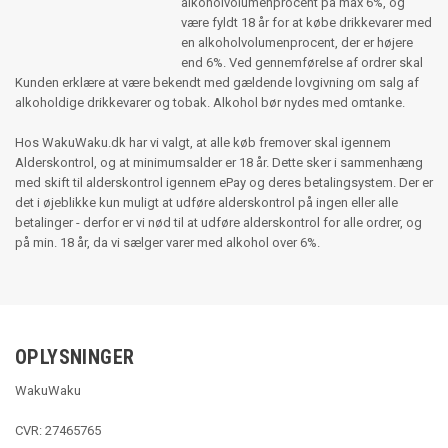
alkoholvolumenprocent på max 6%, og
være fyldt 18 år for at købe drikkevarer med
en alkoholvolumenprocent, der er højere
end 6%. Ved gennemførelse af ordrer skal
Kunden erklære at være bekendt med gældende lovgivning om salg af
alkoholdige drikkevarer og tobak. Alkohol bør nydes med omtanke.
Hos WakuWaku.dk har vi valgt, at alle køb fremover skal igennem
Alderskontrol, og at minimumsalder er 18 år. Dette sker i sammenhæng
med skift til alderskontrol igennem ePay og deres betalingsystem. Der er
det i øjeblikke kun muligt at udføre alderskontrol på ingen eller alle
betalinger - derfor er vi nød til at udføre alderskontrol for alle ordrer, og
på min. 18 år, da vi sælger varer med alkohol over 6%.
OPLYSNINGER
WakuWaku
CVR: 27465765