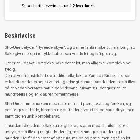
Super hurtig levering - kun 1-2 hverdage!
Beskrivelse
Sho-Une betyder "flyvende skyer", og denne fantastiske Junmai Daiginjo
Sake giver netop indtrykket af en svævende let og luftig smag.
Det er en udsøgt kompleks Sake der er let, men alligevel kompleks og
fyldig.
Den bliver fremstillet af de traditionelle, lokale 'Yamada Nishiki' ris, som
er kendt for deres høje kvalitet og udsøgte smag. Vandet den fremstilles
på er Nadas berømte naturlige kildevand 'Miyamizu', der giver en let
mundfølelse og en klar, ren fornemmelse.
Sho-Une rammer næsen med sarte noter af pære, æble og fersken, og
den følges af blide, blomstrede dufte der giver et let og sart udtryk, men
samtidig en unik kompleksitet.
I munden føles denne Sake utroligt let og starter med et mildt, let tørt
udtryk, der stille og roligt udvikler sig, mens smagen spreder sig i
munden. Her findes noter af søde ris, melon og pære, men også en let