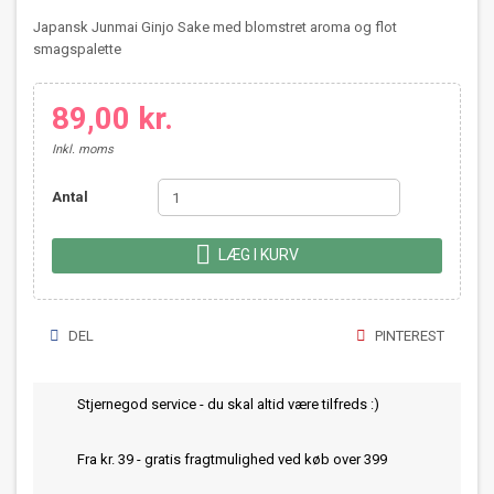
Japansk Junmai Ginjo Sake med blomstret aroma og flot
smagspalette
89,00 kr.
Inkl. moms
Antal

LÆG I KURV
DEL
PINTEREST
Stjernegod service - du skal altid være tilfreds :)
Fra kr. 39 - gratis fragtmulighed ved køb over 399