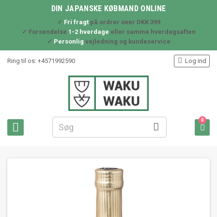
DIN JAPANSKE KØBMAND ONLINE
✓
Fri fragt
på ordrer over DKK 399
✓ Forsendelse
1-2 hverdage
eller samme hverdagsaften
✓
Personlig
vejledning og kundeservice

Ring til os:
+4571992590
Log ind
0


