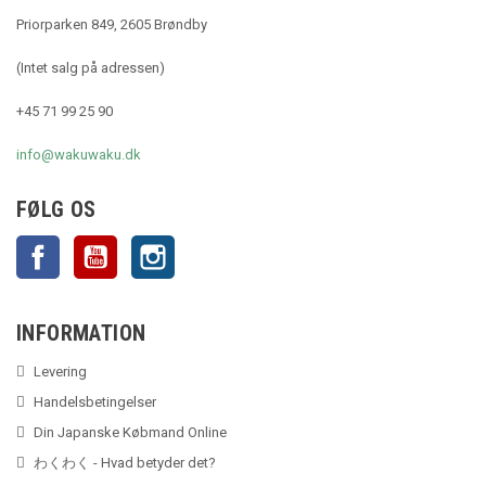
Priorparken 849, 2605 Brøndby
(Intet salg på adressen)
+45 71 99 25 90
info@wakuwaku.dk
FØLG OS
Facebook
YouTube
Instagram
INFORMATION
Levering
Handelsbetingelser
Din Japanske Købmand Online
わくわく - Hvad betyder det?