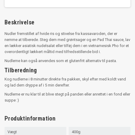
Beskrivelse
Nudler fremstillet af hvide ris og stivelse fra kassavaroden, der er
nemme at tilberede. Steg dem med grøntsager og en Pad Thai sauce, lav
en lækker asiatisk nudelsalat eller tilføj dem i en vietnamesisk Pho for et
overordentligt lækkert måltid med tilfredsstillende bid i.
Nudlerne kan også anvendes som et glutenfrit alternativ til pasta.
Tilberedning
Kog nudlerne i 8 minutter direkte fra pakken, skyl efter med koldt vand
og lad dem dryppe af i 5 min derefter.
Nudlerne er nu klar til at blive stegt på panden eller anrettet i en fond eller
suppe :)
Produktinformation
Vægt
400g