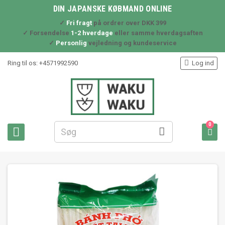
DIN JAPANSKE KØBMAND ONLINE
✓
Fri fragt
på ordrer over DKK 399
✓ Forsendelse
1-2 hverdage
eller samme hverdagsaften
✓
Personlig
vejledning og kundeservice

Ring til os:
+4571992590
Log ind
0


