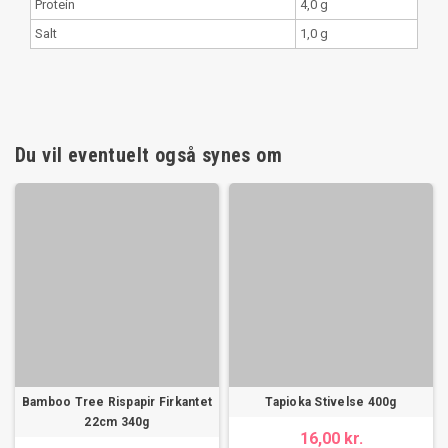
Protein
4,0 g
Salt
1,0 g
Du vil eventuelt også synes om
Bamboo Tree Rispapir Firkantet
Tapioka Stivelse 400g
22cm 340g
16,00 kr.