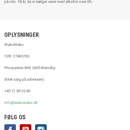
på min. 18 år, da vi sælger varer med alkohol over 6%.
OPLYSNINGER
WakuWaku
CVR: 27465765
Priorparken 849, 2605 Brøndby
(Intet salg på adressen)
+45 71 99 25 90
info@wakuwaku.dk
FØLG OS
Facebook
YouTube
Instagram