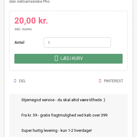
den vietnamesiske Pho
20,00 kr.
Inkl. moms
Antal

LÆG I KURV
DEL
PINTEREST
Stjernegod service - du skal altid være tilfreds :)
Fra kr. 39 - gratis fragtmulighed ved køb over 399
Super hurtig levering - kun 1-2 hverdage!