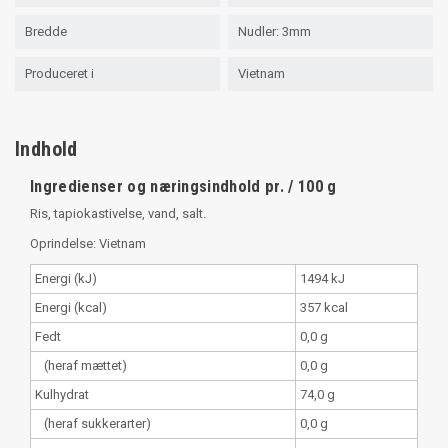
Bredde
Nudler: 3mm
Produceret i
Vietnam
Indhold
Ingredienser og næringsindhold pr. / 100 g
Ris, tapiokastivelse, vand, salt.
Oprindelse: Vietnam
Energi (kJ)
1494 kJ
Energi (kcal)
357 kcal
Fedt
0,0 g
(heraf mættet)
0,0 g
Kulhydrat
74,0 g
(heraf sukkerarter)
0,0 g