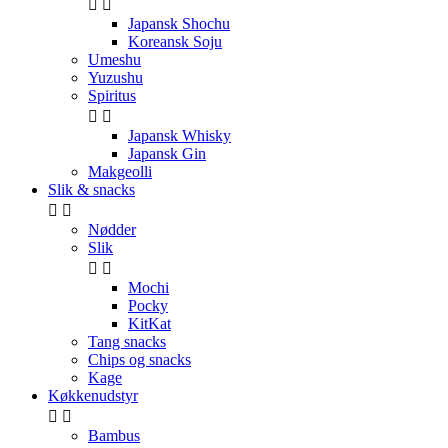


Japansk Shochu
Koreansk Soju
Umeshu
Yuzushu
Spiritus


Japansk Whisky
Japansk Gin
Makgeolli
Slik & snacks


Nødder
Slik


Mochi
Pocky
KitKat
Tang snacks
Chips og snacks
Kage
Køkkenudstyr


Bambus