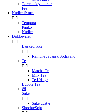
Tørrede krydderier
Frø
Nudler & mel


Tempura
Panko
Nudler
Drikkevarer


Læskedrikke


Ramune Japansk Sodavand
Te


Matcha Te
Milk Tea
Te Udstyr
Bubble Tea
Øl
Sake


Sake udstyr
Shochu/Soju