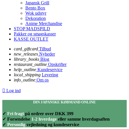
Japansk Grill
Bento Box
Wok udstyr
Dekoration
Anime Merchandise
STOP MADSPILD
Pakker og smagskasser
KASSE OUTLET
card_giftcard
Tilbud
new_releases
Nyheder
library_books
Blog
restaurant_outline
Opskrifter
help_outline
Kundeservice
local_shipping
Levering
info_outline
Om os

Log ind
DIN JAPANSKE KØBMAND ONLINE
✓
Fri fragt
på ordrer over DKK 399
✓ Forsendelse
1-2 hverdage
eller samme hverdagsaften
✓
Personlig
vejledning og kundeservice