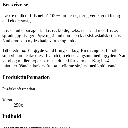
Beskrivelse
Lækre nudler af rismel på 100% brune ris, der giver et godt bid og
en lækker smag.
Disse nudler smager fantastisk kolde, f.eks. i en salat med friske,
sprøde grøntsager. Prøv også nudlerne i en klassisk asiatisk stir-fry.
Nudlerne kan nydes både varme og kolde.
Tilberedning: En gryde vand bringes i kog. En mængde af nudler
som vil kunne dækkes af vandet, hældes langsomt ned i gryden. Når
vand og nudler koger, skrues lidt ned for varmen. Kog i 3-4
minutter. Vandet hældes fra og nudlerne skylles med koldt vand.
Produktinformation
Produktinformation
Vægt
250g
Indhold
Ingredienser og næringsindhold pr. / 100 g