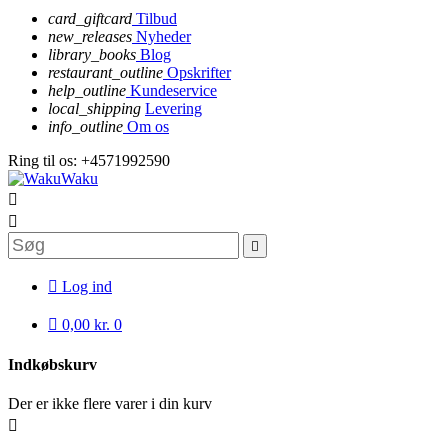
card_giftcard
Tilbud
new_releases
Nyheder
library_books
Blog
restaurant_outline
Opskrifter
help_outline
Kundeservice
local_shipping
Levering
info_outline
Om os
Ring til os:
+4571992590




Log ind

0,00 kr.
0
Indkøbskurv
Der er ikke flere varer i din kurv
