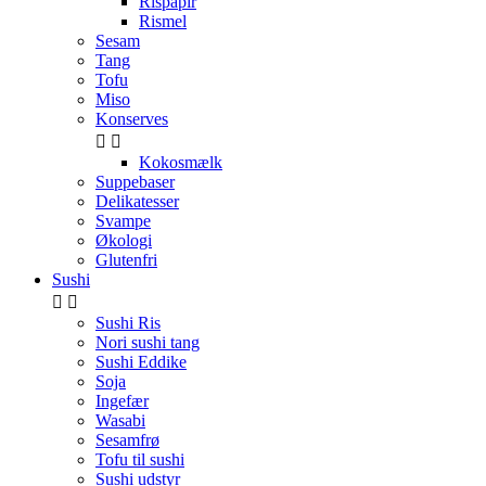
Rispapir
Rismel
Sesam
Tang
Tofu
Miso
Konserves


Kokosmælk
Suppebaser
Delikatesser
Svampe
Økologi
Glutenfri
Sushi


Sushi Ris
Nori sushi tang
Sushi Eddike
Soja
Ingefær
Wasabi
Sesamfrø
Tofu til sushi
Sushi udstyr