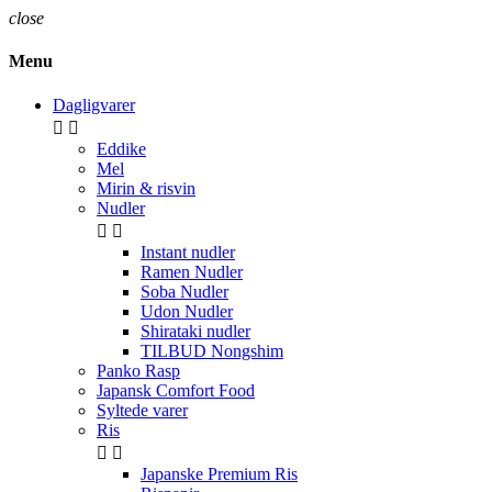
close
Menu
Dagligvarer


Eddike
Mel
Mirin & risvin
Nudler


Instant nudler
Ramen Nudler
Soba Nudler
Udon Nudler
Shirataki nudler
TILBUD Nongshim
Panko Rasp
Japansk Comfort Food
Syltede varer
Ris


Japanske Premium Ris