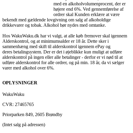
med en alkoholvolumenprocent, der er
højere end 6%. Ved gennemførelse af
ordrer skal Kunden erklære at være
bekendt med gældende lovgivning om salg af alkoholdige
drikkevarer og tobak. Alkohol bør nydes med omtanke.
Hos WakuWaku.dk har vi valgt, at alle køb fremover skal igennem
Alderskontrol, og at minimumsalder er 18 år. Dette sker i
sammenhæng med skift til alderskontrol igennem ePay og
deres betalingsystem. Der er det i øjeblikke kun muligt at udføre
alderskontrol på ingen eller alle betalinger - derfor er vi nød til at
udføre alderskontrol for alle ordrer, og på min. 18 år, da vi sælger
varer med alkohol over 6%.
OPLYSNINGER
WakuWaku
CVR: 27465765
Priorparken 849, 2605 Brøndby
(Intet salg på adressen)