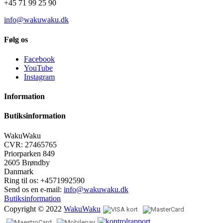
+45 71 99 25 90
info@wakuwaku.dk
Følg os
Facebook
YouTube
Instagram
Information
Butiksinformation
WakuWaku
CVR: 27465765
Priorparken 849
2605 Brøndby
Danmark
Ring til os:
+4571992590
Send os en e-mail:
info@wakuwaku.dk
Butiksinformation
Copyright © 2022
WakuWaku