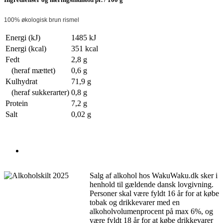
100% økologisk brun rismel
Energi (kJ)
1485 kJ
Energi (kcal)
351 kcal
Fedt
2,8 g
(heraf mættet)
0,6 g
Kulhydrat
71,9 g
(heraf sukkerarter)
0,8 g
Protein
7,2 g
Salt
0,02 g
Salg af alkohol hos WakuWaku.dk sker i
henhold til gældende dansk lovgivning.
Personer skal være fyldt 16 år for at købe
tobak og drikkevarer med en
alkoholvolumenprocent på max 6%, og
være fyldt 18 år for at købe drikkevarer