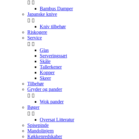


Bambus Damper
Japanske knive


Kniv tilbehør
Riskogere
Service


Glas
Serveringssæt
Skåle
Tallerkener
Kopper
Skeer
Tilbehør
Gryder og pander


Wok pander
Bøger


Oversat Litteratur
Spisepinde
Mandolinjern
Køkkenredskaber