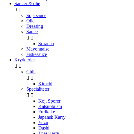
Saucer & olie


Soja sauce
Olie
Dressing
Sauce


Sriracha
Mayonnaise
Fiskesauce
Krydderier


Chili


Kimchi
Specialiteter


Koji Sporer
Katsuobushi
Furikake
Japansk Karry
Yuzu
Dashi
Thai Karry