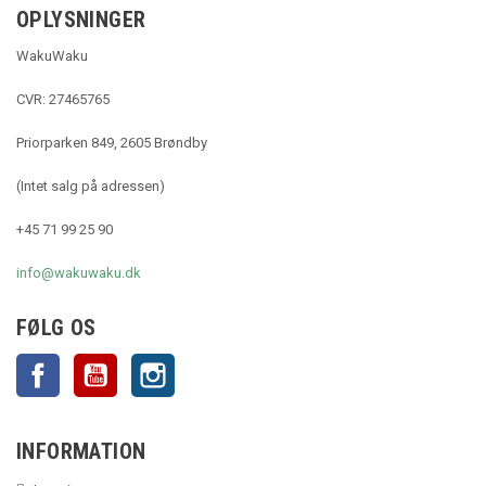
OPLYSNINGER
WakuWaku
CVR: 27465765
Priorparken 849, 2605 Brøndby
(Intet salg på adressen)
+45 71 99 25 90
info@wakuwaku.dk
FØLG OS
Facebook
YouTube
Instagram
INFORMATION