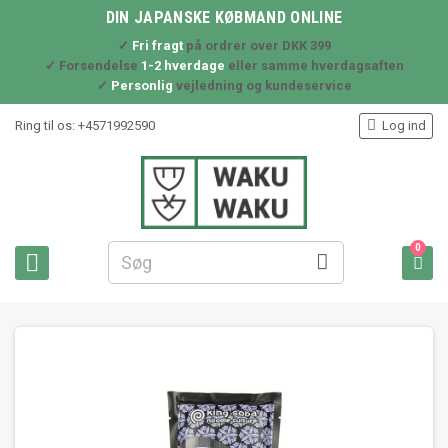
DIN JAPANSKE KØBMAND ONLINE
✓
Fri fragt
på ordrer over DKK 399
✓ Forsendelse
1-2 hverdage
eller samme hverdagsaften
✓
Personlig
vejledning og kundeservice

Ring til os:
+4571992590
Log ind
0


