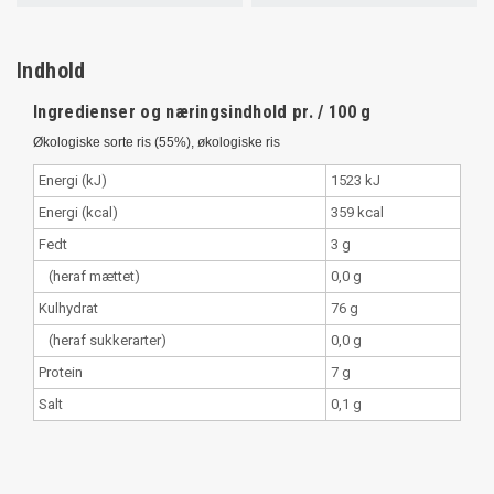
Indhold
Ingredienser og næringsindhold pr. / 100 g
Økologiske sorte ris (55%), økologiske ris
Energi (kJ)
1523 kJ
Energi (kcal)
359 kcal
Fedt
3 g
(heraf mættet)
0,0 g
Kulhydrat
76 g
(heraf sukkerarter)
0,0 g
Protein
7 g
Salt
0,1 g