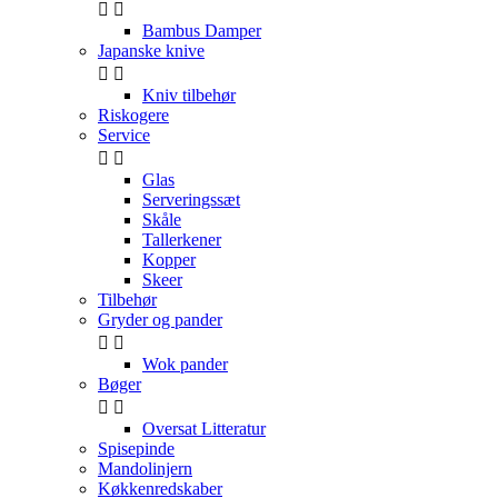


Bambus Damper
Japanske knive


Kniv tilbehør
Riskogere
Service


Glas
Serveringssæt
Skåle
Tallerkener
Kopper
Skeer
Tilbehør
Gryder og pander


Wok pander
Bøger


Oversat Litteratur
Spisepinde
Mandolinjern
Køkkenredskaber