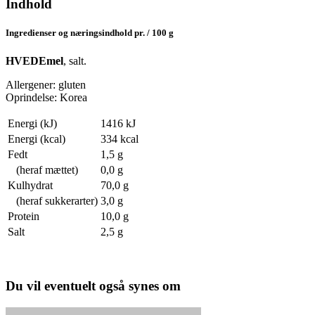
Indhold
Ingredienser og næringsindhold pr. / 100 g
HVEDEmel
, salt.
Allergener: gluten
Oprindelse: Korea
Energi (kJ)
1416 kJ
Energi (kcal)
334 kcal
Fedt
1,5 g
(heraf mættet)
0,0 g
Kulhydrat
70,0 g
(heraf sukkerarter)
3,0 g
Protein
10,0 g
Salt
2,5 g
Du vil eventuelt også synes om