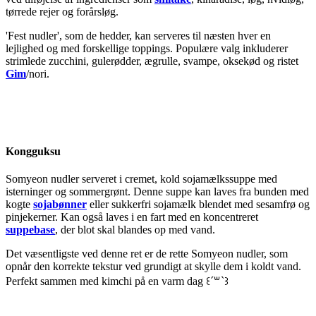
tørrede rejer og forårsløg.
'Fest nudler', som de hedder, kan serveres til næsten hver en
lejlighed og med forskellige toppings. Populære valg inkluderer
strimlede zucchini, gulerødder, ægrulle, svampe, oksekød og ristet
Gim
/nori.
Kongguksu
Somyeon nudler serveret i cremet, kold sojamælkssuppe med
isterninger og sommergrønt. Denne suppe kan laves fra bunden med
kogte
sojabønner
eller sukkerfri sojamælk blendet med sesamfrø og
pinjekerner. Kan også laves i en fart med en koncentreret
suppebase
, der blot skal blandes op med vand.
Det væsentligste ved denne ret er de rette Somyeon nudler, som
opnår den korrekte tekstur ved grundigt at skylle dem i koldt vand.
Perfekt sammen med kimchi på en varm dag ꒰´꒳`꒱