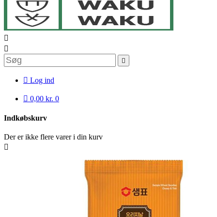




Log ind

0,00 kr.
0
Indkøbskurv
Der er ikke flere varer i din kurv
