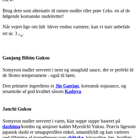
Brug dem som alternativ til ramen nudler eller prøv f.eks. en af de
følgende koreanske nudelretter!
Når vejret lige om lidt bliver endnu varmere, kan vi især anbefale
ret nr. 3 ₍₋ ู₋
Ganjang Bibim Guksu
Somyeon nudler serveret i nem og smagfuld sauce, der er perfekt til
de flestes temperament - også til børn.
Den primære ingrediens er
Jin Ganjan
, koreansk sojasauce, og
sesamolie af god kvalitet såsom
Kadoya
.
Janchi Guksu
Somyeon nudler serveret i varm, klar suppe suppe baseret på
dashima
/kombu og ansjoser kaldet Myeolchi Yuksu. Præcis ligesom
japansk dashi er smagsprofilen enkel, umamifyldt og kan varieres
ved tilføjelse af ingredienser som
shiitake
, kinaradise, løg, hvidløg,