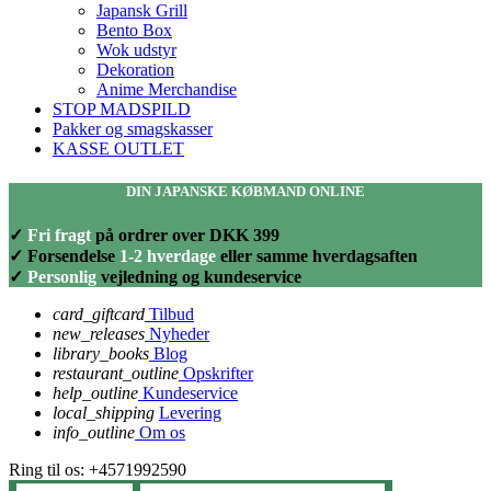
Japansk Grill
Bento Box
Wok udstyr
Dekoration
Anime Merchandise
STOP MADSPILD
Pakker og smagskasser
KASSE OUTLET
DIN JAPANSKE KØBMAND ONLINE
✓
Fri fragt
på ordrer over DKK 399
✓ Forsendelse
1-2 hverdage
eller samme hverdagsaften
✓
Personlig
vejledning og kundeservice
card_giftcard
Tilbud
new_releases
Nyheder
library_books
Blog
restaurant_outline
Opskrifter
help_outline
Kundeservice
local_shipping
Levering
info_outline
Om os
Ring til os:
+4571992590