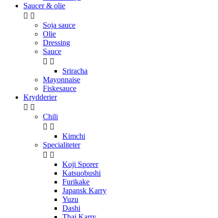
Saucer & olie


Soja sauce
Olie
Dressing
Sauce


Sriracha
Mayonnaise
Fiskesauce
Krydderier


Chili


Kimchi
Specialiteter


Koji Sporer
Katsuobushi
Furikake
Japansk Karry
Yuzu
Dashi
Thai Karry