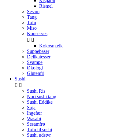
Rispapir
Rismel
Sesam
Tang
Tofu
Miso
Konserves


Kokosmælk
Suppebaser
Delikatesser
Svampe
Økologi
Glutenfri
Sushi


Sushi Ris
Nori sushi tang
Sushi Eddike
Soja
Ingefær
Wasabi
Sesamfrø
Tofu til sushi
Sushi udstyr