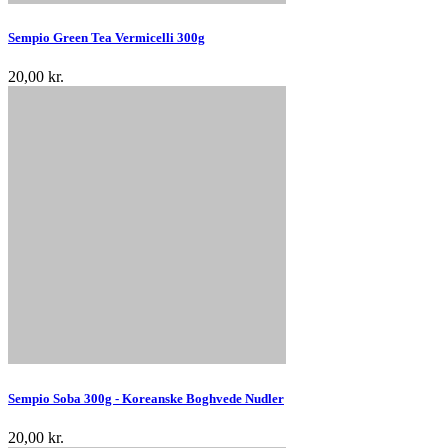
Sempio Green Tea Vermicelli 300g
20,00 kr.
Sempio Soba 300g - Koreanske Boghvede Nudler
20,00 kr.