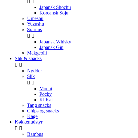


Japansk Shochu
Koreansk Soju
Umeshu
Yuzushu
Spiritus


Japansk Whisky
Japansk Gin
Makgeolli
Slik & snacks


Nødder
Slik


Mochi
Pocky
KitKat
Tang snacks
Chips og snacks
Kage
Køkkenudstyr


Bambus