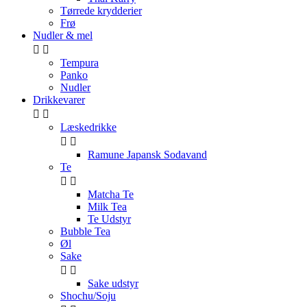
Tørrede krydderier
Frø
Nudler & mel


Tempura
Panko
Nudler
Drikkevarer


Læskedrikke


Ramune Japansk Sodavand
Te


Matcha Te
Milk Tea
Te Udstyr
Bubble Tea
Øl
Sake


Sake udstyr
Shochu/Soju