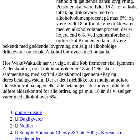
henhold til gældende dansk lovgivning.
Personer skal være fyldt 16 år for at købe
tobak og drikkevarer med en
alkoholvolumenprocent på max 6%, og
være fyldt 18 år for at købe drikkevarer
med en alkoholvolumenprocent, der er
højere end 6%. Ved gennemførelse af
ordrer skal Kunden erklære at være
bekendt med gældende lovgivning om salg af alkoholdige
drikkevarer og tobak. Alkohol bør nydes med omtanke.
Hos WakuWaku.dk har vi valgt, at alle køb fremover skal igennem
Alderskontrol, og at minimumsalder er 18 år. Dette sker i
sammenhæng med skift til alderskontrol igennem ePay og
deres betalingsystem. Der er det i øjeblikke kun muligt at udføre
alderskontrol på ingen eller alle betalinger - derfor er vi nød til at
udføre alderskontrol for alle ordrer, og på min. 18 år, da vi sælger
varer med alkohol over 6%.
home
Forside

Dagligvarer

Nudler

Sempio Somyeon Chewy & Thin 500g - Koreanske
Hvedenudler