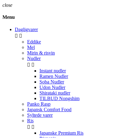
close
Menu
Dagligvarer


Eddike
Mel
Mirin & risvin
Nudler


Instant nudler
Ramen Nudler
Soba Nudler
Udon Nudler
Shirataki nudler
TILBUD Nongshim
Panko Rasp
Japansk Comfort Food
Syltede varer
Ris


Japanske Premium Ris