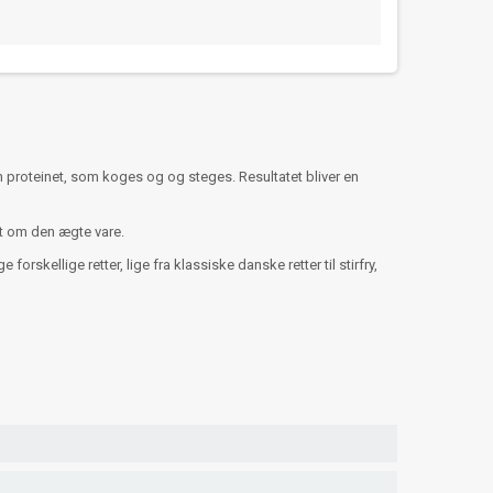
n proteinet, som koges og og steges. Resultatet bliver en
et om den ægte vare.
kellige retter, lige fra klassiske danske retter til stirfry,