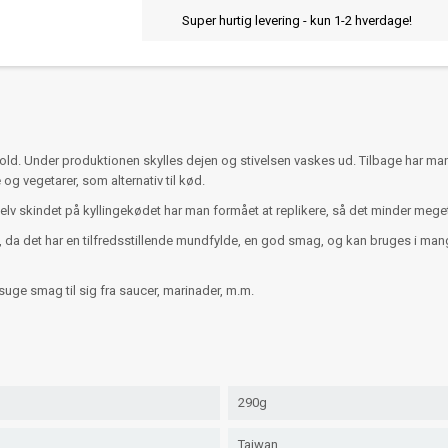
Super hurtig levering - kun 1-2 hverdage!
old. Under produktionen skylles dejen og stivelsen vaskes ud. Tilbage har ma
g vegetarer, som alternativ til kød.
Selv skindet på kyllingekødet har man formået at replikere, så det minder meg
 det har en tilfredsstillende mundfylde, en god smag, og kan bruges i mange fors
suge smag til sig fra saucer, marinader, m.m.
290g
Taiwan