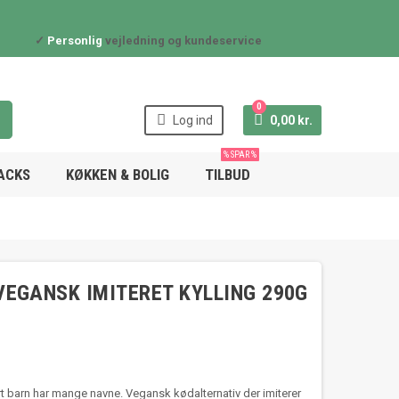
✓
Personlig
vejledning og kundeservice
0


Log ind
0,00 kr.
% SPAR %
NACKS
KØKKEN & BOLIG
TILBUD
VEGANSK IMITERET KYLLING 290G
rt barn har mange navne. Vegansk kødalternativ der imiterer