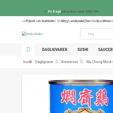
✓
Fri fragt
på ordrer over DKK 399
card_giftcard
new_releases
library_books
restaurant_outline
help_outline
Tilbud
Nyheder
Blog
Opskrifter
Kundeserv

DAGLIGVARER
SUSHI
SAUCER 



home
Dagligvarer
Konserves
Wu Chong Mock Ch