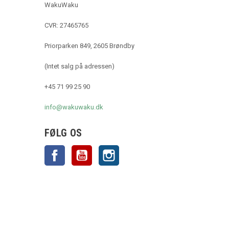
WakuWaku
CVR: 27465765
Priorparken 849, 2605 Brøndby
(Intet salg på adressen)
+45 71 99 25 90
info@wakuwaku.dk
FØLG OS
Facebook
YouTube
Instagram