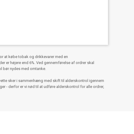
for at købe tobak og drikkevarer med en
er er højere end 6%. Ved gennemførelse af ordrer skal
hol bør nydes med omtanke.
Dette sker i sammenhæng med skift til alderskontrol igennem
 - derfor er vi nød til at udføre alderskontrol for alle ordrer,