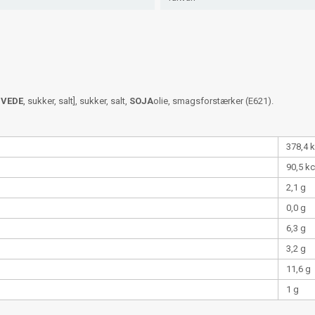
VEDE
, sukker, salt], sukker, salt,
SOJA
olie, smagsforstærker (E621).
378,4 
90,5 kc
2,1 g
0,0 g
6,3 g
3,2 g
11,6 g
1 g