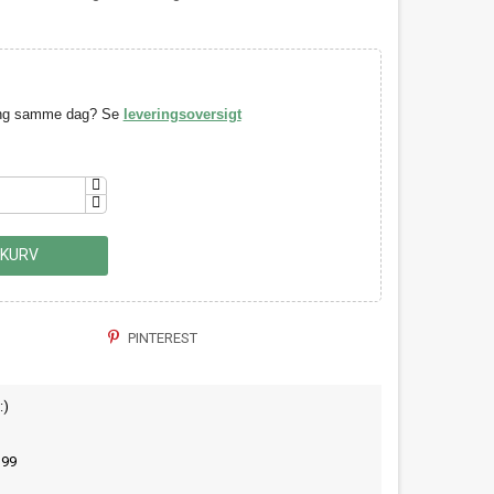
ring samme dag? Se
leveringsoversigt
 KURV
PINTEREST
:)
399