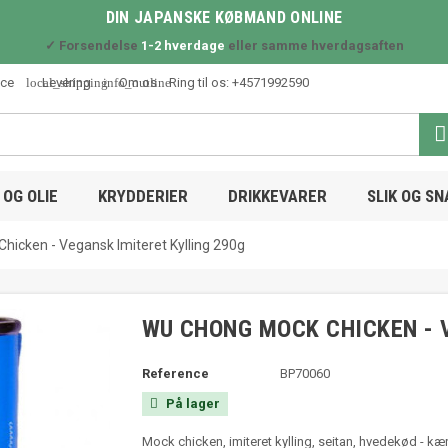
DIN JAPANSKE KØBMAND ONLINE
✓ Forsendelse
1-2 hverdage
eller samme hverdagsaften
local_shipping
info_outline
ice
Levering
Om os
Ring til os:
+4571992590

OG OLIE
KRYDDERIER
DRIKKEVARER
SLIK OG S
icken - Vegansk Imiteret Kylling 290g
WU CHONG MOCK CHICKEN - 
Reference
BP70060
På lager

Mock chicken, imiteret kylling, seitan, hvedekød - kæ