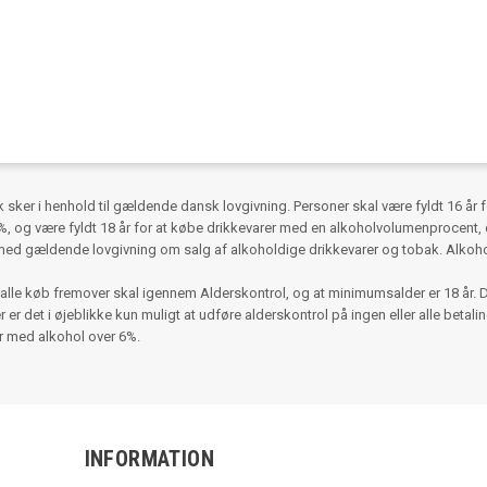
ker i henhold til gældende dansk lovgivning. Personer skal være fyldt 16 år 
 og være fyldt 18 år for at købe drikkevarer med en alkoholvolumenprocent, d
med gældende lovgivning om salg af alkoholdige drikkevarer og tobak. Alko
alle køb fremover skal igennem Alderskontrol, og at minimumsalder er 18 år. 
r det i øjeblikke kun muligt at udføre alderskontrol på ingen eller alle betalinger
er med alkohol over 6%.
INFORMATION