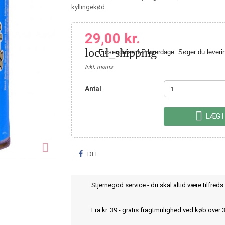
kyllingekød.
29,00 kr.
local_shipping
Forsendelse 1-2 hverdage. Søger du leve
Inkl. moms
Antal

LÆG I

DEL
Stjernegod service - du skal altid være tilfreds 
Fra kr. 39 - gratis fragtmulighed ved køb over 