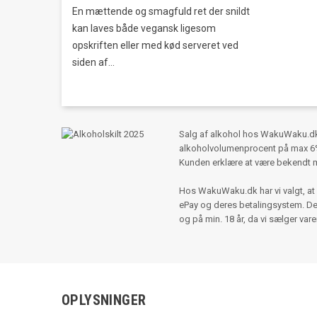
En mættende og smagfuld ret der snildt
kan laves både vegansk ligesom
opskriften eller med kød serveret ved
siden af...
Salg af alkohol hos WakuWaku.dk s
alkoholvolumenprocent på max 6%,
Kunden erklære at være bekendt 
Hos WakuWaku.dk har vi valgt, at 
ePay og deres betalingsystem. Der e
og på min. 18 år, da vi sælger var
OPLYSNINGER