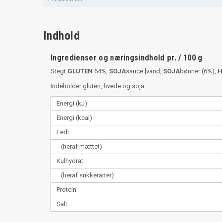
Indhold
Ingredienser og næringsindhold pr. / 100 g
Stegt
GLUTEN
64%,
SOJA
sauce [vand,
SOJA
bønner (6%),
H
Indeholder gluten, hvede og soja
Energi (kJ)
Energi (kcal)
Fedt
(heraf mættet)
Kulhydrat
(heraf sukkerarter)
Protein
Salt