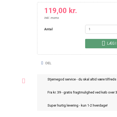
119,00 kr.
Inkl. moms
Antal

LÆG I
DEL
Stjernegod service - du skal altid være tilfreds 

Fra kr. 39 - gratis fragtmulighed ved køb over 
Super hurtig levering - kun 1-2 hverdage!