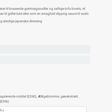
ater til knasende grøntsagsnudler og saftige tofu-bowls, vil
til grillet kød eller som en smagfuld dipping sauce til sushi.
g alsidige japanske dressing.
sregulerende middel (E260),
ÆG
geblomme, gærekstrakt,
 (E306)
 kJ