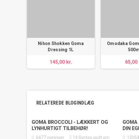
Nihon Shokken Goma
Omodaka Goma
Dressing 1L
500m
145,00 kr.
65,00 
RELATEREDE BLOGINDLÆG
GOMA BROCCOLI - LÆKKERT OG
GOMA 
LYNHURTIGT TILBEHØR!
DIN E
6477
visninger
14
Syntes godt om
1205