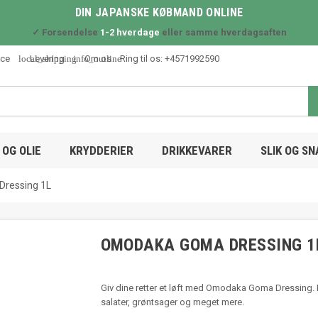
DIN JAPANSKE KØBMAND ONLINE
✓ Forsendelse
1-2 hverdage
eller samme hverdagsaften
local_shipping
info_outline
ice
Levering
Om os
Ring til os:
+4571992590
OG OLIE
KRYDDERIER
DRIKKEVARER
SLIK OG S
ressing 1L
OMODAKA GOMA DRESSING 1
Giv dine retter et løft med Omodaka Goma Dressing. 
salater, grøntsager og meget mere.