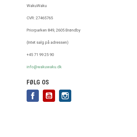
WakuWaku
CVR: 27465765
Priorparken 849, 2605 Brøndby
(Intet salg på adressen)
+45 71 99 25 90
info@wakuwaku.dk
FØLG OS
Facebook
YouTube
Instagram