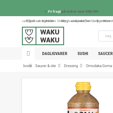
✓
Fri fragt
på ordrer over DKK 399
card_giftcard
new_releases
library_books
restaurant_outline
help_outline
Tilbud
Nyheder
Blog
Opskrifter
Kundeserv

DAGLIGVARER
SUSHI
SAUCER 



home
Saucer & olie
Dressing
Omodaka Goma D