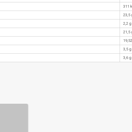
311 
23,5 
2,2 g
21,5 
19,5
3,5 g
3,6 g