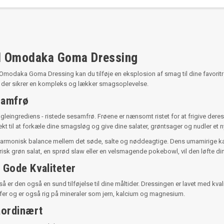
med Omodaka Goma Dressing
Omodaka Goma Dressing kan du tilføje en eksplosion af smag til dine favoritre
, der sikrer en kompleks og lækker smagsoplevelse.
samfrø
grediens - ristede sesamfrø. Frøene er nænsomt ristet for at frigive deres
kt til at forkæle dine smagsløg og give dine salater, grøntsager og nudler et n
monisk balance mellem det søde, salte og nøddeagtige. Dens umamirige karakt
sk grøn salat, en sprød slaw eller en velsmagende pokebowl, vil den løfte dine 
 Gode Kvaliteter
 den også en sund tilføjelse til dine måltider. Dressingen er lavet med kvali
ffer og er også rig på mineraler som jern, kalcium og magnesium.
aordinært