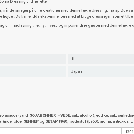
ma Dressing til dine retter.
ede, når de smager på dine kreationer med denne lækre dressing. Fra sprøde sal
 højder. Du kan endda eksperimentere med at bruge dressingen som et tilbehør 
 din madlavning til et nyt niveau og imponér dine gæster med denne lækre o
1L
Japan
 sojasauce (vand,
SOJABØNNER
,
HVEDE
, salt, alkohol), eddike, salt, surhed
er (indeholder
SENNEP
og
SESAMFRØ
), sødestof (E960), aroma, antioxidant:
1301