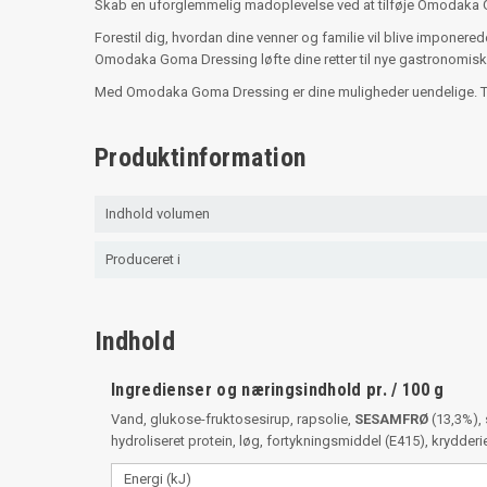
Skab en uforglemmelig madoplevelse ved at tilføje Omodaka Go
Forestil dig, hvordan dine venner og familie vil blive imponer
Omodaka Goma Dressing løfte dine retter til nye gastronomiske
Med Omodaka Goma Dressing er dine muligheder uendelige. Tag
Produktinformation
Indhold volumen
Produceret i
Indhold
Ingredienser og næringsindhold pr. / 100 g
Vand, glukose-fruktosesirup, rapsolie,
SESAMFRØ
(13,3%),
hydroliseret protein, løg, fortykningsmiddel (E415), krydderi
Energi (kJ)