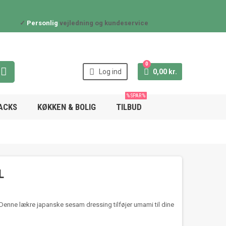
✓
Personlig
vejledning og kundeservice
0



Log ind
0,00 kr.
% SPAR %
NACKS
KØKKEN & BOLIG
TILBUD
L
Denne lækre japanske sesam dressing tilføjer umami til dine