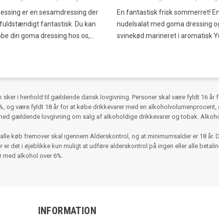
essing er en sesamdressing der
En fantastisk frisk sommerret! En
uldstændigt fantastisk. Du kan
nudelsalat med goma dressing o
be din goma dressing hos os,...
svinekød marineret i aromatisk Yu
ker i henhold til gældende dansk lovgivning. Personer skal være fyldt 16 år 
 og være fyldt 18 år for at købe drikkevarer med en alkoholvolumenprocent, d
med gældende lovgivning om salg af alkoholdige drikkevarer og tobak. Alko
alle køb fremover skal igennem Alderskontrol, og at minimumsalder er 18 år. 
r det i øjeblikke kun muligt at udføre alderskontrol på ingen eller alle betalinger
er med alkohol over 6%.
INFORMATION