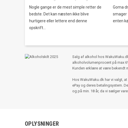
Nogle gange er de mest simple retter de
Goma dr
bedste. Det kan næsten ikke blive
smager f
hurtigere eller lettere end denne
enten kø
opskrift...
Salg af alkohol hos WakuWaku.dk s
alkoholvolumenprocent på max 6%,
Kunden erklære at være bekendt 
Hos WakuWaku.dk har vi valgt, at 
ePay og deres betalingsystem. Der e
og på min. 18 år, da vi sælger var
OPLYSNINGER