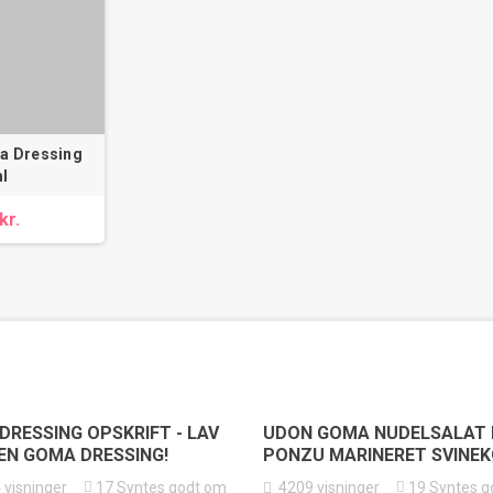
 Dressing
l
kr.
DRESSING OPSKRIFT - LAV
UDON GOMA NUDELSALAT
GEN GOMA DRESSING!
PONZU MARINERET SVINE
4
visninger
17
Syntes godt om
4209
visninger
19
Syntes g