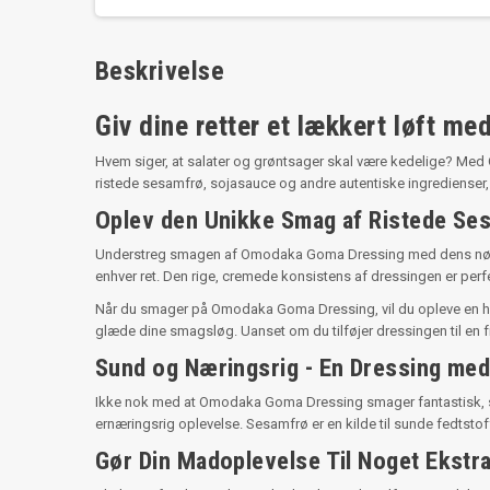
Beskrivelse
Giv dine retter et lækkert løft 
Hvem siger, at salater og grøntsager skal være kedelige? Med 
ristede sesamfrø, sojasauce og andre autentiske ingredienser
Oplev den Unikke Smag af Ristede Se
Understreg smagen af Omodaka Goma Dressing med dens nøglein
enhver ret. Den rige, cremede konsistens af dressingen er perfe
Når du smager på Omodaka Goma Dressing, vil du opleve en har
glæde dine smagsløg. Uanset om du tilføjer dressingen til en fri
Sund og Næringsrig - En Dressing med
Ikke nok med at Omodaka Goma Dressing smager fantastisk, så er
ernæringsrig oplevelse. Sesamfrø er en kilde til sunde fedtsto
Gør Din Madoplevelse Til Noget Ekstr