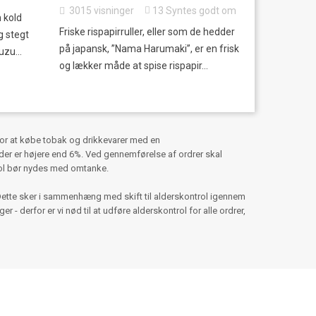
3015
visninger
13
Syntes godt om
 kold
Friske rispapirruller, eller som de hedder
g stegt
på japansk, ”Nama Harumaki”, er en frisk
zu...
og lækker måde at spise rispapir...
for at købe tobak og drikkevarer med en
er er højere end 6%. Ved gennemførelse af ordrer skal
hol bør nydes med omtanke.
Dette sker i sammenhæng med skift til alderskontrol igennem
 - derfor er vi nød til at udføre alderskontrol for alle ordrer,