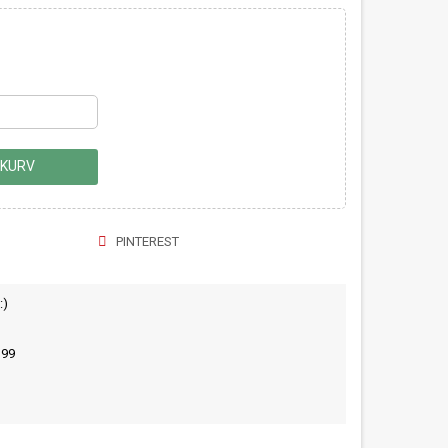
 KURV
PINTEREST
:)
399