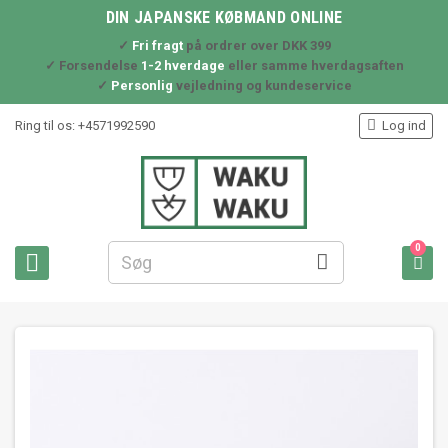
DIN JAPANSKE KØBMAND ONLINE
✓
Fri fragt
på ordrer over DKK 399
✓ Forsendelse
1-2 hverdage
eller samme hverdagsaften
✓
Personlig
vejledning og kundeservice

Ring til os:
+4571992590
Log ind
0


