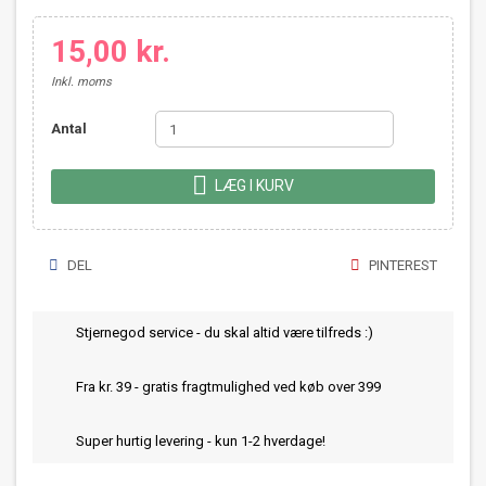
15,00 kr.
Inkl. moms
Antal

LÆG I KURV
DEL
PINTEREST
Stjernegod service - du skal altid være tilfreds :)
Fra kr. 39 - gratis fragtmulighed ved køb over 399
Super hurtig levering - kun 1-2 hverdage!