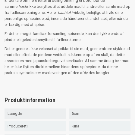
Er der tale om flere retter til deling omkring et bord, bør de
samme
hashi
ikke benyttes til at uddele mad til andre eller samle mad op
fra fællesanretningerne. Her er
hashioki
virkelig belejlige at hvile dine
personlige spisepinde på, imens du håndterer et andet sæt, eller når du
er færdig med at spise.
Er det en meget familiær forsamling spisende, kan den tykke ende af
pindene ligeledes benyttes til fællesretterne.
Det er generelt ikke velanset at prikke til sin mad, gennembore stykker af
mad eller efterlade pindene vertikalt stikkende op af en skål, da dette
associeres med japanske begravelsesritualer. Af samme årsag bør mad
heller ikke flyttes direkte mellem hinandens spisepinde, da denne
praksis symboliserer overleveringen af den afdødes knogler.
Produktinformation
Længde
5cm
Produceret i
Kina