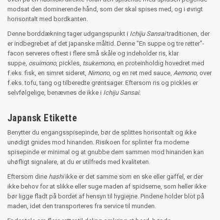
modsat den dominerende hånd, som der skal spises med, og i øvrigt
horisontalt med bordkanten.
Denne borddækning tager udgangspunkt i
Ichiju Sansai
traditionen, der
er indbegrebet af det japanske måltid. Denne "En suppe og tre retter"-
facon serveres oftest i flere små skåle og indeholder ris, klar
suppe,
osuimono
, pickles,
tsukemono,
en proteinholdig hovedret med
f.eks. fisk, en simret sideret,
Nimono
, og en ret med sauce,
Aemono
, over
f.eks. tofu, tang og tilberedte grøntsager. Eftersom ris og pickles er
selvfølgelige, benævnes de ikke i
Ichiju Sansai.
Japansk Etikette
Benytter du engangsspisepinde, bør de splittes horisontalt og ikke
unødigt gnides mod hinanden. Risikoen for splinter fra moderne
spisepinde er minimal og at gnubbe dem sammen mod hinanden kan
uhøfligt signalere, at du er utilfreds med kvaliteten.
Eftersom dine
hashi
ikke er det samme som en ske eller gaffel, er der
ikke behov for at slikke eller suge maden af spidserne, som heller ikke
bør ligge fladt på bordet af hensyn til hygiejne. Pindene holder blot på
maden, idet den transporteres fra service til munden.