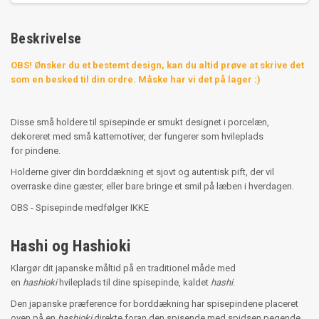
Beskrivelse
OBS! Ønsker du et bestemt design, kan du altid prøve at skrive det
som en besked til din ordre. Måske har vi det på lager :)
Disse små holdere til spisepinde er smukt designet i porcelæn,
dekoreret med små kattemotiver, der fungerer som hvileplads
for pindene.
Holderne giver din borddækning et sjovt og autentisk pift, der vil
overraske dine gæster, eller bare bringe et smil på læben i hverdagen.
OBS - Spisepinde medfølger IKKE
Hashi og Hashioki
Klargør dit japanske måltid på en traditionel måde med
en
hashioki
hvileplads til dine spisepinde, kaldet
hashi
.
Den japanske præference for borddækning har spisepindene placeret
oven på en
hashioki
direkte foran den spisende med spidsen pegende