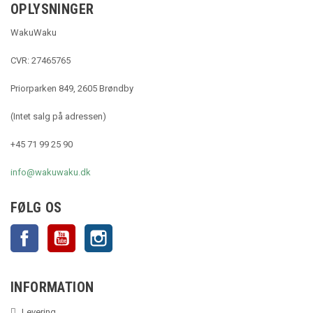
OPLYSNINGER
WakuWaku
CVR: 27465765
Priorparken 849, 2605 Brøndby
(Intet salg på adressen)
+45 71 99 25 90
info@wakuwaku.dk
FØLG OS
Facebook
YouTube
Instagram
INFORMATION
Levering