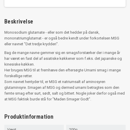
Beskrivelse
Monosodium glutamate - eller som det hedder på dansk,
mononatriumglutamat - er også bedre kendt under forkortelsen MSG
eller navnet "Det tredje krydderi".
Bag de mange navne gemmer sig en smagsforstærker der i mange år
har været en fast del af asiatiske køkkener som f.eks. det japanske og
kinesiske køkken.
Her bruges MSG til at fremhæve den eftersøgte Umami smag i mange
forskellige retter.
Som navnet hentyder til, er MSG et natriumsalt af aminosyren
glutaminsyre. Smagen af MSG og dermed umami betragtes som den
femte smag efter surt, sødt, salt og bittert. Nogle joker derfor også med
at MSG faktisk burde stå for "Maden Smager Godt".
Produktinformation
Vægt
200g