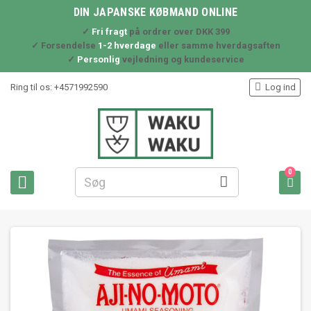
DIN JAPANSKE KØBMAND ONLINE
✓
Fri fragt
på ordrer over DKK 399
✓ Forsendelse
1-2 hverdage
eller samme hverdagsaften
✓
Personlig
vejledning og kundeservice

Ring til os:
+4571992590
Log ind
0


