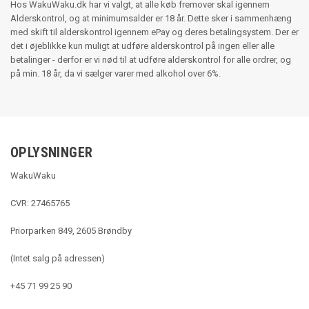
Hos WakuWaku.dk har vi valgt, at alle køb fremover skal igennem
Alderskontrol, og at minimumsalder er 18 år. Dette sker i sammenhæng
med skift til alderskontrol igennem ePay og deres betalingsystem. Der er
det i øjeblikke kun muligt at udføre alderskontrol på ingen eller alle
betalinger - derfor er vi nød til at udføre alderskontrol for alle ordrer, og
på min. 18 år, da vi sælger varer med alkohol over 6%.
OPLYSNINGER
WakuWaku
CVR: 27465765
Priorparken 849, 2605 Brøndby
(Intet salg på adressen)
+45 71 99 25 90