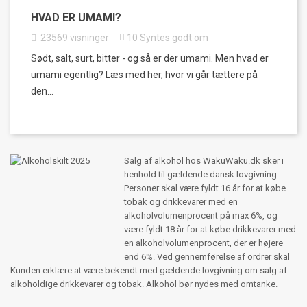
HVAD ER UMAMI?
23569
visninger
10
Syntes godt om
Sødt, salt, surt, bitter - og så er der umami. Men hvad er
umami egentlig? Læs med her, hvor vi går tættere på
den...
Salg af alkohol hos WakuWaku.dk sker i
henhold til gældende dansk lovgivning.
Personer skal være fyldt 16 år for at købe
tobak og drikkevarer med en
alkoholvolumenprocent på max 6%, og
være fyldt 18 år for at købe drikkevarer med
en alkoholvolumenprocent, der er højere
end 6%. Ved gennemførelse af ordrer skal
Kunden erklære at være bekendt med gældende lovgivning om salg af
alkoholdige drikkevarer og tobak. Alkohol bør nydes med omtanke.