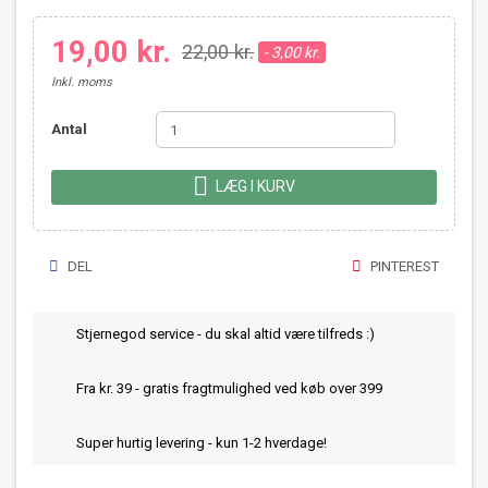
19,00 kr.
22,00 kr.
- 3,00 kr.
Inkl. moms
Antal

LÆG I KURV
DEL
PINTEREST
Stjernegod service - du skal altid være tilfreds :)
Fra kr. 39 - gratis fragtmulighed ved køb over 399
Super hurtig levering - kun 1-2 hverdage!