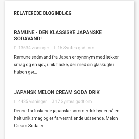
RELATEREDE BLOGINDLÆG
RAMUNE - DEN KLASSISKE JAPANSKE
SODAVAND!
13634
visninger
15
Syntes godt om
Ramune sodavand fra Japan er synonym med lækker
smag og en sjov, unik flaske, der med sin glaskugle i
halsen gør...
JAPANSK MELON CREAM SODA DRIK
4435
visninger
17
Syntes godt om
Denne forfriskende japanske sommerdrik byder på en
helt unik smag og et farvestrålende udseende. Melon
Cream Soda er...