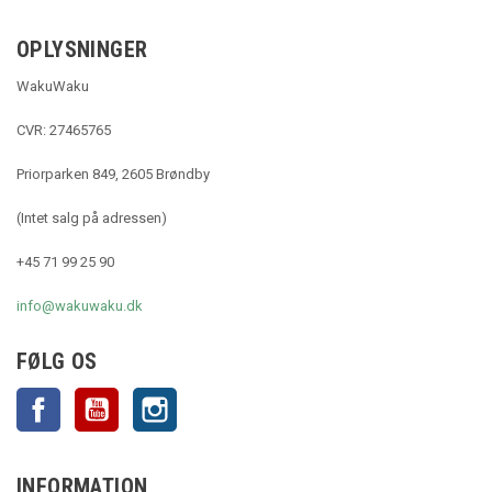
OPLYSNINGER
WakuWaku
CVR: 27465765
Priorparken 849, 2605 Brøndby
(Intet salg på adressen)
+45 71 99 25 90
info@wakuwaku.dk
FØLG OS
Facebook
YouTube
Instagram
INFORMATION