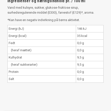
Ingredienser og næringsindhold pr. / 100 ml
Vand med kulsyre, sukker, glukose-fruktose sirup,
surhedsregulerende middel (E330), farvestof (E129)*, aroma.
*Kan have en negativ indvirkning på børns aktivitet.
Energi (kJ)
146 kJ
Energi (kcal)
35 kcal
Fedt
0,0 g
(heraf mættet)
0,0 g
Kulhydrat
9,5 g
(heraf sukkerarter)
9,5 g
Protein
0,0 g
Salt
0,0 g