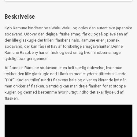
Beskrivelse
Køb Ramune hindbær hos WakuWaku og oplev den autentiske japanske
sodavand. Udover den dejlige, friske smag, får du også oplevelsen af
den lille glaskugle der triller i flaskens hals. Ramune er en japansk
sodavand, der kan fås i et hav af forskellige smagsvarianter. Denne
Ramune Raspberry har en frisk og sød smag hvor hindbær smagen
tydeligt trænger igennem.
At åbne en Ramune sodavand er en helt særlig oplevelse, hvor man
trykker den lille glaskugle ned i flasken med et yderst tilfredsstillende
"POP". Kuglen 'triller' rundt i flaskens hals og giver en klirrende lyd når
man drikker af flasken. Samtidig kan man dreje flasken for at stoppe
kuglen og dermed bestemme hvor hurtigt indholdet skal flyde ud af
flasken.