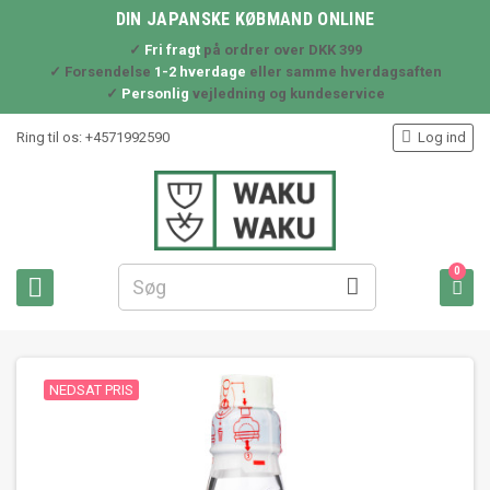
DIN JAPANSKE KØBMAND ONLINE
✓
Fri fragt
på ordrer over DKK 399
✓ Forsendelse
1-2 hverdage
eller samme hverdagsaften
✓
Personlig
vejledning og kundeservice

Ring til os:
+4571992590
Log ind
0



NEDSAT PRIS