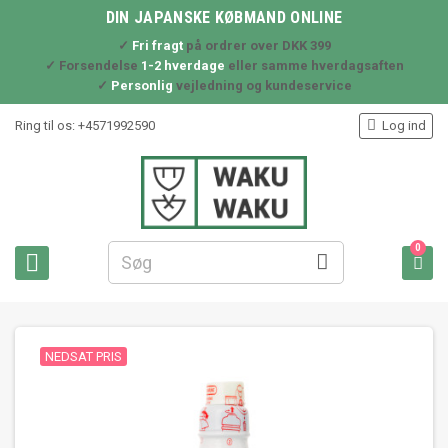
DIN JAPANSKE KØBMAND ONLINE
✓
Fri fragt
på ordrer over DKK 399
✓ Forsendelse
1-2 hverdage
eller samme hverdagsaften
✓
Personlig
vejledning og kundeservice

Ring til os:
+4571992590
Log ind
0



NEDSAT PRIS