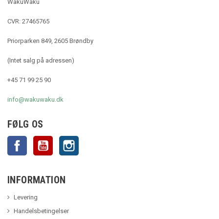
WakuWaku
CVR: 27465765
Priorparken 849, 2605 Brøndby
(Intet salg på adressen)
+45 71 99 25 90
info@wakuwaku.dk
FØLG OS
Facebook
YouTube
Instagram
INFORMATION
Levering
Handelsbetingelser