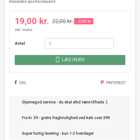
klassiske sportsodavand
19,00 kr.
22,00 kr.
- 3,00 kr.
Inkl. moms
Antal

LÆG I KURV
DEL
PINTEREST
Stjernegod service - du skal altid være tilfreds :)
Fra kr. 39 - gratis fragtmulighed ved køb over 399
Super hurtig levering - kun 1-2 hverdage!