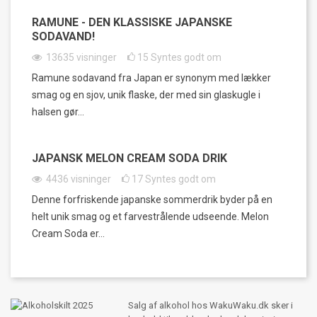
RAMUNE - DEN KLASSISKE JAPANSKE
SODAVAND!
13635
visninger
15
Syntes godt om
Ramune sodavand fra Japan er synonym med lækker
smag og en sjov, unik flaske, der med sin glaskugle i
halsen gør...
JAPANSK MELON CREAM SODA DRIK
4436
visninger
17
Syntes godt om
Denne forfriskende japanske sommerdrik byder på en
helt unik smag og et farvestrålende udseende. Melon
Cream Soda er...
Salg af alkohol hos WakuWaku.dk sker i