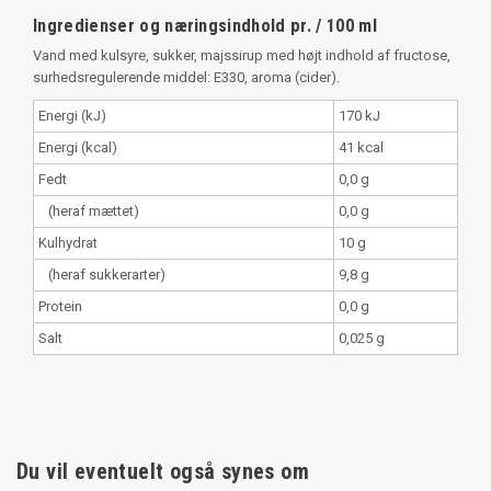
Ingredienser og næringsindhold pr. / 100 ml
Vand med kulsyre, sukker, majssirup med højt indhold af fructose,
surhedsregulerende middel: E330, aroma (cider).
Energi (kJ)
170 kJ
Energi (kcal)
41 kcal
Fedt
0,0 g
(heraf mættet)
0,0 g
Kulhydrat
10 g
(heraf sukkerarter)
9,8 g
Protein
0,0 g
Salt
0,025 g
Du vil eventuelt også synes om