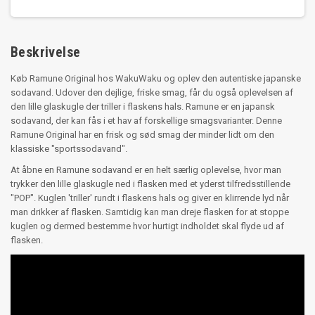
Beskrivelse
Køb Ramune Original hos WakuWaku og oplev den autentiske japanske
sodavand. Udover den dejlige, friske smag, får du også oplevelsen af
den lille glaskugle der triller i flaskens hals. Ramune er en japansk
sodavand, der kan fås i et hav af forskellige smagsvarianter. Denne
Ramune Original har en frisk og sød smag der minder lidt om den
klassiske "sportssodavand".
At åbne en Ramune sodavand er en helt særlig oplevelse, hvor man
trykker den lille glaskugle ned i flasken med et yderst tilfredsstillende
"POP". Kuglen 'triller' rundt i flaskens hals og giver en klirrende lyd når
man drikker af flasken. Samtidig kan man dreje flasken for at stoppe
kuglen og dermed bestemme hvor hurtigt indholdet skal flyde ud af
flasken.