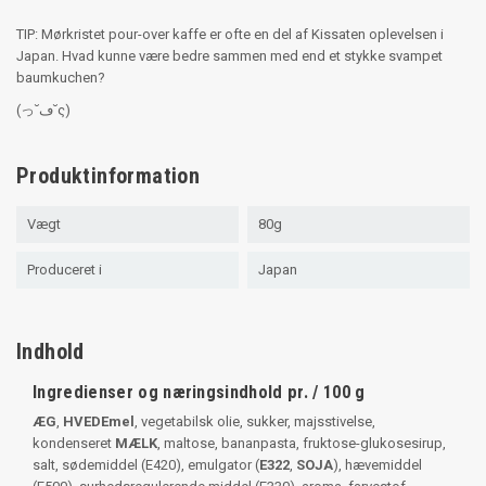
TIP: Mørkristet pour-over kaffe er ofte en del af Kissaten oplevelsen i
Japan. Hvad kunne være bedre sammen med end et stykke svampet
baumkuchen?
(っ˘ڡ˘ς)
Produktinformation
Vægt
80g
Produceret i
Japan
Indhold
Ingredienser og næringsindhold pr. / 100 g
ÆG
,
HVEDEmel
, vegetabilsk olie, sukker, majsstivelse,
kondenseret
MÆLK
, maltose, bananpasta, fruktose-glukosesirup,
salt, sødemiddel (E420), emulgator (
E322
,
SOJA
), hævemiddel