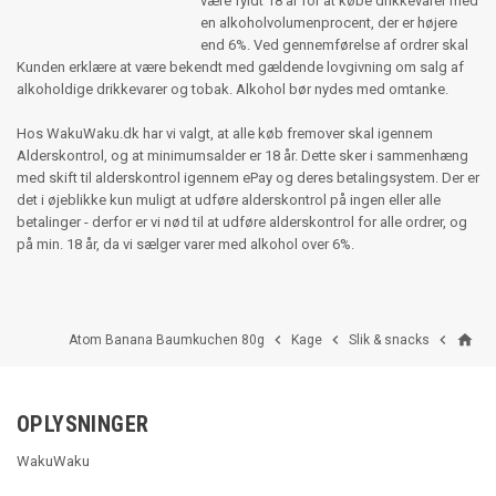
være fyldt 18 år for at købe drikkevarer med
en alkoholvolumenprocent, der er højere
end 6%. Ved gennemførelse af ordrer skal
Kunden erklære at være bekendt med gældende lovgivning om salg af
alkoholdige drikkevarer og tobak. Alkohol bør nydes med omtanke.
Hos WakuWaku.dk har vi valgt, at alle køb fremover skal igennem
Alderskontrol, og at minimumsalder er 18 år. Dette sker i sammenhæng
med skift til alderskontrol igennem ePay og deres betalingsystem. Der er
det i øjeblikke kun muligt at udføre alderskontrol på ingen eller alle
betalinger - derfor er vi nød til at udføre alderskontrol for alle ordrer, og
på min. 18 år, da vi sælger varer med alkohol over 6%.
home



Atom Banana Baumkuchen 80g
Kage
Slik & snacks
OPLYSNINGER
WakuWaku