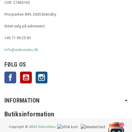
CVR: 27465765
Priorparken 849, 2605 Brøndby
(Intet salg på adressen)
+45 71 99 25 90
info@wakuwaku.dk
FØLG OS
Facebook
YouTube
Instagram
INFORMATION
Butiksinformation
1
Copyright © 2022
WakuWaku