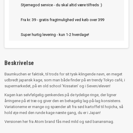
Stjernegod service - du skal altid være tilfreds :)
Fra kr. 39 - gratis fragtmulighed ved køb over 399
Super hurtig levering - kun 1-2 hverdage!
Beskrivelse
Baumkuchen er faktisk, til trods for sit tysk-klingende navn, en meget
udbredt japansk kage, som man både finder på en trendy Tokyo café, i
supermarkedet, på en old school 'Kissaten' og i Seven/eleven!
Kagen kan selvfølgelig genkendes på de tydelige ringe, der ligner
årringene på et træ og giver den en behagelig lag-på-lag konsistens.
Variationerne er mange og spænder alt fra sød kartoffel til hojicha, så
hold øje med den runde kage næste gang, du er i Japan!
Versionen her fra Atom brand fås med mild og sød banansmag.