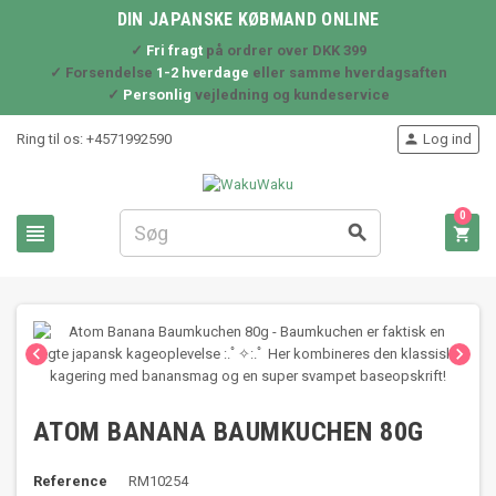
DIN JAPANSKE KØBMAND ONLINE
✓
Fri fragt
på ordrer over DKK 399
✓ Forsendelse
1-2 hverdage
eller samme hverdagsaften
✓
Personlig
vejledning og kundeservice
Ring til os:
+4571992590
Log ind

0





ATOM BANANA BAUMKUCHEN 80G
Reference
RM10254