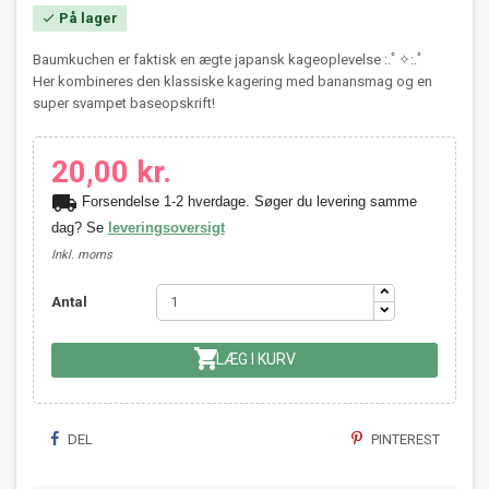
På lager

Baumkuchen er faktisk en ægte japansk kageoplevelse :.ﾟ✧:.ﾟ
Her kombineres den klassiske kagering med banansmag og en
super svampet baseopskrift!
20,00 kr.
local_shipping
Forsendelse 1-2 hverdage. Søger du levering samme
dag? Se
leveringsoversigt
Inkl. moms
Antal

LÆG I KURV
DEL
PINTEREST