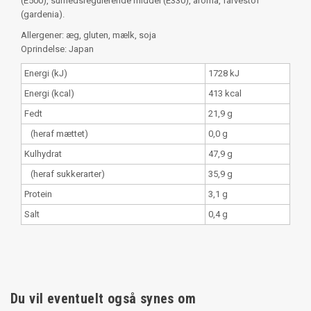
(E500), surhedsregulerende middel (E330), aroma, farvestof
(gardenia).
Allergener: æg, gluten, mælk, soja
Oprindelse: Japan
Energi (kJ)
1728 kJ
Energi (kcal)
413 kcal
Fedt
21,9 g
(heraf mættet)
0,0 g
Kulhydrat
47,9 g
(heraf sukkerarter)
35,9 g
Protein
3,1 g
Salt
0,4 g
Du vil eventuelt også synes om