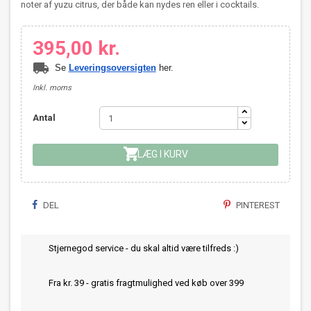
noter af yuzu citrus, der både kan nydes ren eller i cocktails.
395,00 kr.
local_shipping
Se
Leveringsoversigten
her.
Inkl. moms
Antal

LÆG I KURV
DEL
PINTEREST
Stjernegod service - du skal altid være tilfreds :)
Fra kr. 39 - gratis fragtmulighed ved køb over 399