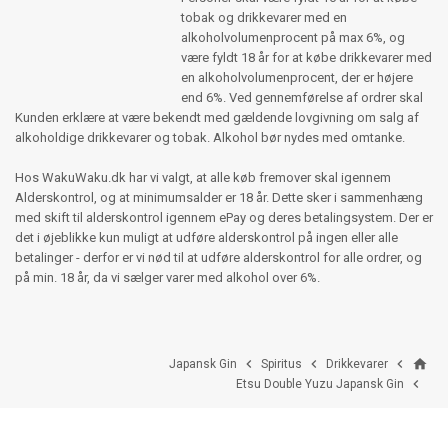
tobak og drikkevarer med en
alkoholvolumenprocent på max 6%, og
være fyldt 18 år for at købe drikkevarer med
en alkoholvolumenprocent, der er højere
end 6%. Ved gennemførelse af ordrer skal
Kunden erklære at være bekendt med gældende lovgivning om salg af
alkoholdige drikkevarer og tobak. Alkohol bør nydes med omtanke.
Hos WakuWaku.dk har vi valgt, at alle køb fremover skal igennem
Alderskontrol, og at minimumsalder er 18 år. Dette sker i sammenhæng
med skift til alderskontrol igennem ePay og deres betalingsystem. Der er
det i øjeblikke kun muligt at udføre alderskontrol på ingen eller alle
betalinger - derfor er vi nød til at udføre alderskontrol for alle ordrer, og
på min. 18 år, da vi sælger varer med alkohol over 6%.
home



Japansk Gin
Spiritus
Drikkevarer

Etsu Double Yuzu Japansk Gin