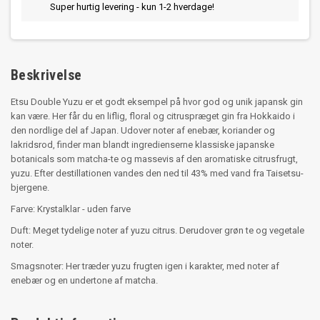
Super hurtig levering - kun 1-2 hverdage!
Beskrivelse
Etsu Double Yuzu er et godt eksempel på hvor god og unik japansk gin
kan være. Her får du en liflig, floral og citruspræget gin fra Hokkaido i
den nordlige del af Japan. Udover noter af enebær, koriander og
lakridsrod, finder man blandt ingredienserne klassiske japanske
botanicals som matcha-te og massevis af den aromatiske citrusfrugt,
yuzu. Efter destillationen vandes den ned til 43% med vand fra Taisetsu-
bjergene.
Farve: Krystalklar - uden farve
Duft: Meget tydelige noter af yuzu citrus. Derudover grøn te og vegetale
noter.
Smagsnoter: Her træder yuzu frugten igen i karakter, med noter af
enebær og en undertone af matcha.