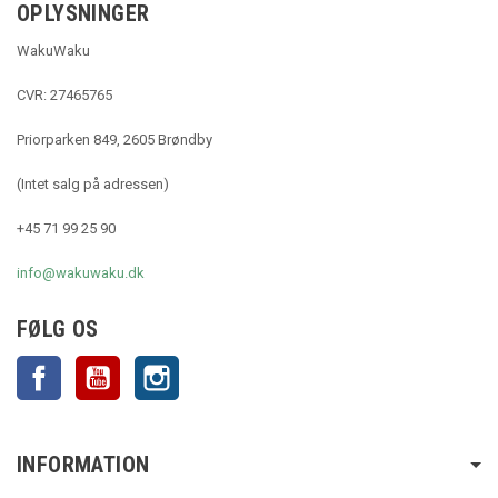
OPLYSNINGER
WakuWaku
CVR: 27465765
Priorparken 849, 2605 Brøndby
(Intet salg på adressen)
+45 71 99 25 90
info@wakuwaku.dk
FØLG OS
Facebook
YouTube
Instagram
INFORMATION