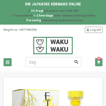
DIN JAPANSKE KØBMAND ONLINE
✓
Fri fragt
på ordrer over DKK 399
✓ Forsendelse
1-2 hverdage
eller samme hverdagsaften
✓
Personlig
vejledning og kundeservice
Ring til os:
+4571992590
Log ind

0


