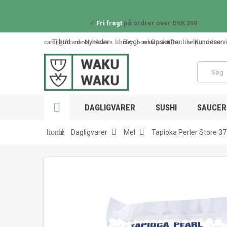
✓
Fri fragt
på ordrer over DKK 399
card_giftcard
new_releases
library_books
restaurant_outline
help_outline
Tilbud
Nyheder
Blog
Opskrifter
Kundeserv

DAGLIGVARER
SUSHI
SAUCER 



home
Dagligvarer
Mel
Tapioka Perler Store 3