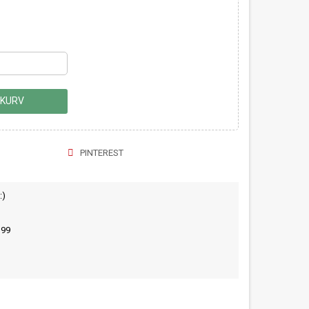
 KURV
PINTEREST
:)
399