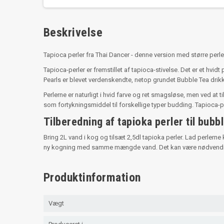
Beskrivelse
Tapioca perler fra Thai Dancer - denne version med større perl
Tapioca-perler er fremstillet af tapioca-stivelse. Det er et hv
Pearls er blevet verdenskendte, netop grundet Bubble Tea drik
Perlerne er naturligt i hvid farve og ret smagsløse, men ved a
som fortykningsmiddel til forskellige typer budding. Tapioca-
Tilberedning af tapioka perler til bubbl
Bring 2L vand i kog og tilsæt 2,5dl tapioka perler. Lad perlern
ny kogning med samme mængde vand. Det kan være nødvendigt a
Produktinformation
Vægt