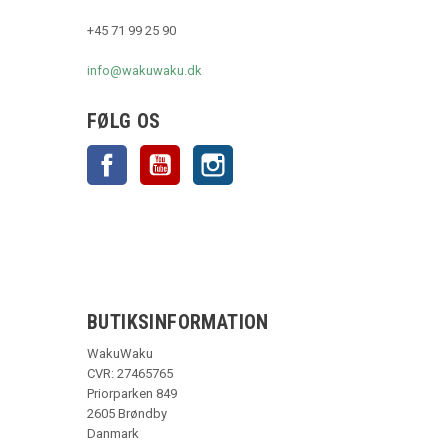
+45 71 99 25 90
info@wakuwaku.dk
FØLG OS
Facebook
YouTube
Instagram
BUTIKSINFORMATION
WakuWaku
CVR: 27465765
Priorparken 849
2605 Brøndby
Danmark