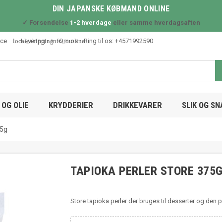
DIN JAPANSKE KØBMAND ONLINE
✓ Forsendelse
1-2 hverdage
eller samme hverdagsaften
local_shipping
info_outline
ice
Levering
Om os
Ring til os:
+4571992590
OG OLIE
KRYDDERIER
DRIKKEVARER
SLIK OG S
75g
TAPIOKA PERLER STORE 375
Store tapioka perler der bruges til desserter og den