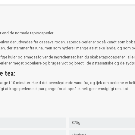
er end de normale tapiocaperler.
idt pulver der udvindes fra cassava roden. Tapioca-perler er også kendt som boba
ken, der stammer fra Kina, men som nyders i mange asiatiske lande, og som og
t tilføje kulør og smagsafgivende ingredienser, kan du skabe tapicoaperler i a
perler er meget populære og bruges vidt og bredt i de østasiatiske og de sydø
e tea:
e koge i 10 minutter. Hæld det overskydende vand fra, og tjek om perlerne er hel
t koge perlerne et par gange for at opnå et helt gennemsigtigt resultat.
375g