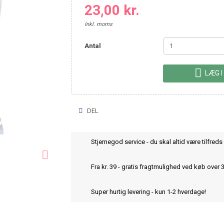
23,00 kr.
Inkl. moms
Antal

LÆG I
DEL
Stjernegod service - du skal altid være tilfreds 

Fra kr. 39 - gratis fragtmulighed ved køb over 
Super hurtig levering - kun 1-2 hverdage!