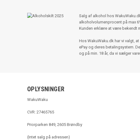
Salg af alkohol hos WakuWaku.dk s
alkoholvolumenprocent på max 6%,
Kunden erklære at være bekendt 
Hos WakuWaku.dk har vi valgt, at 
ePay og deres betalingsystem. Der e
og på min. 18 år, da vi sælger var
OPLYSNINGER
WakuWaku
CVR: 27465765
Priorparken 849, 2605 Brøndby
(Intet salg på adressen)