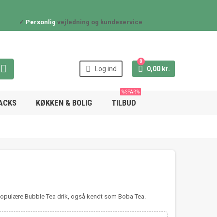
✓
Personlig
vejledning og kundeservice
0



Log ind
0,00 kr.
% SPAR %
NACKS
KØKKEN & BOLIG
TILBUD
G
 populære Bubble Tea drik, også kendt som Boba Tea.