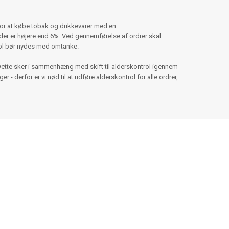
for at købe tobak og drikkevarer med en
er er højere end 6%. Ved gennemførelse af ordrer skal
hol bør nydes med omtanke.
Dette sker i sammenhæng med skift til alderskontrol igennem
 - derfor er vi nød til at udføre alderskontrol for alle ordrer,