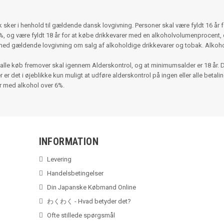
ker i henhold til gældende dansk lovgivning. Personer skal være fyldt 16 år 
 og være fyldt 18 år for at købe drikkevarer med en alkoholvolumenprocent, d
med gældende lovgivning om salg af alkoholdige drikkevarer og tobak. Alko
alle køb fremover skal igennem Alderskontrol, og at minimumsalder er 18 år. 
r det i øjeblikke kun muligt at udføre alderskontrol på ingen eller alle betalinger
er med alkohol over 6%.
INFORMATION
Levering
Handelsbetingelser
Din Japanske Købmand Online
わくわく - Hvad betyder det?
Ofte stillede spørgsmål