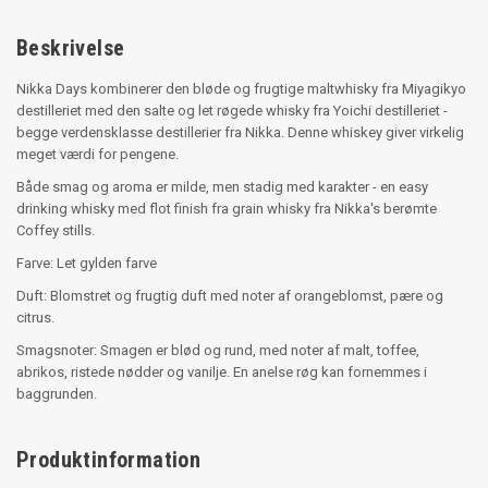
Beskrivelse
Nikka Days kombinerer den bløde og frugtige maltwhisky fra Miyagikyo
destilleriet med den salte og let røgede whisky fra Yoichi destilleriet -
begge verdensklasse destillerier fra Nikka. Denne whiskey giver virkelig
meget værdi for pengene.
Både smag og aroma er milde, men stadig med karakter - en easy
drinking whisky med flot finish fra grain whisky fra Nikka's berømte
Coffey stills.
Farve: Let gylden farve
Duft: Blomstret og frugtig duft med noter af orangeblomst, pære og
citrus.
Smagsnoter: Smagen er blød og rund, med noter af malt, toffee,
abrikos, ristede nødder og vanilje. En anelse røg kan fornemmes i
baggrunden.
Produktinformation