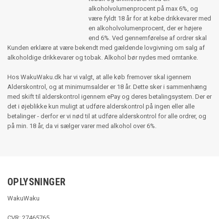
alkoholvolumenprocent på max 6%, og
være fyldt 18 år for at købe drikkevarer med
en alkoholvolumenprocent, der er højere
end 6%. Ved gennemførelse af ordrer skal
Kunden erklære at være bekendt med gældende lovgivning om salg af
alkoholdige drikkevarer og tobak. Alkohol bør nydes med omtanke.
Hos WakuWaku.dk har vi valgt, at alle køb fremover skal igennem
Alderskontrol, og at minimumsalder er 18 år. Dette sker i sammenhæng
med skift til alderskontrol igennem ePay og deres betalingsystem. Der er
det i øjeblikke kun muligt at udføre alderskontrol på ingen eller alle
betalinger - derfor er vi nød til at udføre alderskontrol for alle ordrer, og
på min. 18 år, da vi sælger varer med alkohol over 6%.
OPLYSNINGER
WakuWaku
CVR: 27465765