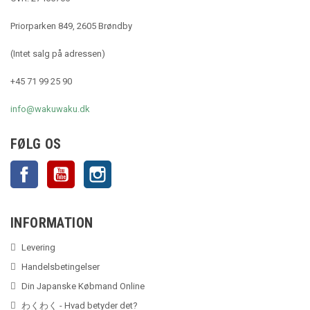
Priorparken 849, 2605 Brøndby
(Intet salg på adressen)
+45 71 99 25 90
info@wakuwaku.dk
FØLG OS
Facebook
YouTube
Instagram
INFORMATION
Levering
Handelsbetingelser
Din Japanske Købmand Online
わくわく - Hvad betyder det?