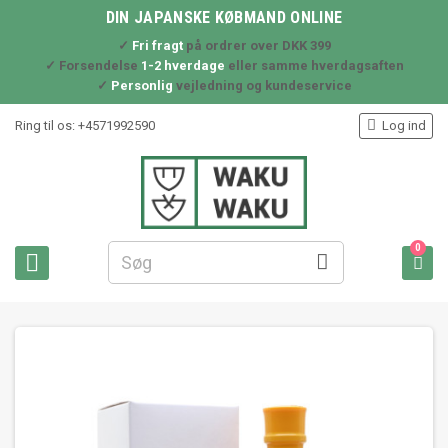
DIN JAPANSKE KØBMAND ONLINE
✓
Fri fragt
på ordrer over DKK 399
✓ Forsendelse
1-2 hverdage
eller samme hverdagsaften
✓
Personlig
vejledning og kundeservice

Ring til os:
+4571992590
Log ind
0


