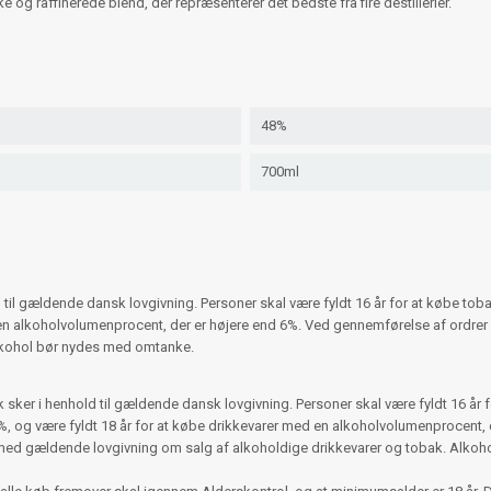
 og raffinerede blend, der repræsenterer det bedste fra fire destillerier.
48%
700ml
 til gældende dansk lovgivning. Personer skal være fyldt 16 år for at købe t
d en alkoholvolumenprocent, der er højere end 6%. Ved gennemførelse af ordr
Alkohol bør nydes med omtanke.
ker i henhold til gældende dansk lovgivning. Personer skal være fyldt 16 år 
 og være fyldt 18 år for at købe drikkevarer med en alkoholvolumenprocent, d
med gældende lovgivning om salg af alkoholdige drikkevarer og tobak. Alko