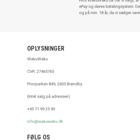
Hos WakuWaku.dk har vi valgt, at 
ePay og deres betalingsystem. Der e
og på min. 18 år, da vi sælger var
OPLYSNINGER
WakuWaku
CVR: 27465765
Priorparken 849, 2605 Brøndby
(Intet salg på adressen)
+45 71 99 25 90
info@wakuwaku.dk
FØLG OS