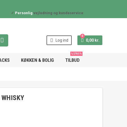
✓
Personlig
vejledning og kundeservice
0



Log ind
0,00 kr.
% SPAR %
NACKS
KØKKEN & BOLIG
TILBUD
N WHISKY