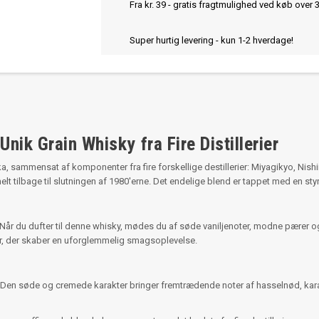
Fra kr. 39 - gratis fragtmulighed ved køb over 
Super hurtig levering - kun 1-2 hverdage!
nik Grain Whisky fra Fire Distillerier
ka, sammensat af komponenter fra fire forskellige destillerier: Miyagikyo, Ni
elt tilbage til slutningen af 1980'erne. Det endelige blend er tappet med en st
 Når du dufter til denne whisky, mødes du af søde vaniljenoter, modne pærer o
r, der skaber en uforglemmelig smagsoplevelse.
sh. Den søde og cremede karakter bringer fremtrædende noter af hasselnød, kar