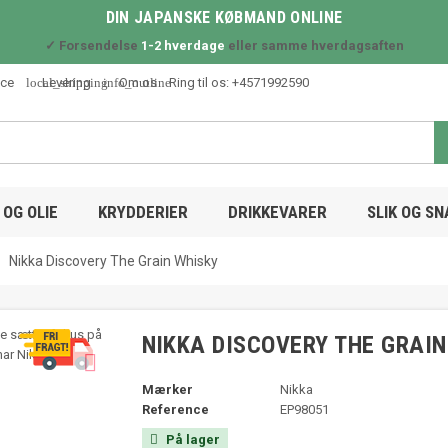
DIN JAPANSKE KØBMAND ONLINE
✓ Forsendelse
1-2 hverdage
eller samme hverdagsaften
local_shipping
info_outline
ice
Levering
Om os
Ring til os:
+4571992590
OG OLIE
KRYDDERIER
DRIKKEVARER
SLIK OG S
Nikka Discovery The Grain Whisky
NIKKA DISCOVERY THE GRAI

Mærker
Nikka
Reference
EP98051
På lager
