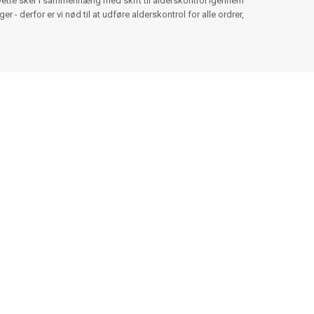
Dette sker i sammenhæng med skift til alderskontrol igennem
 - derfor er vi nød til at udføre alderskontrol for alle ordrer,