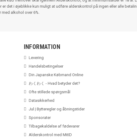
alle køb fremover skal igennem Alderskontrol, og at minimumsalder er 18 år. 
r det i øjeblikke kun muligt at udføre alderskontrol på ingen eller alle betalinger
er med alkohol over 6%.
INFORMATION
Levering
Handelsbetingelser
Din Japanske Købmand Online
わくわく - Hvad betyder det?
Ofte stillede spørgsmål
Datasikkerhed
Jul | Bytteregler og åbningstider
Sponsorater
Tilbagekaldelse af fødevarer
Alderskontrol med MitID