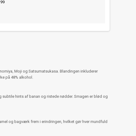
399
shinomiya, Moji og Satsumatsukasa. Blandingen inkluderer
yrke på 48% alkohol.
g subtile hints af banan og ristede nødder. Smagen er blød og
amel og bagværk frem i erindringen, hvilket gør hver mundfuld