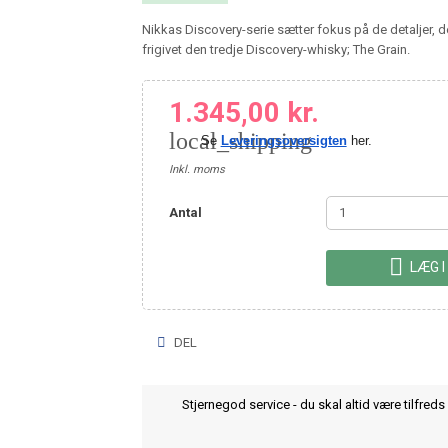
Nikkas Discovery-serie sætter fokus på de detaljer, d
frigivet den tredje Discovery-whisky; The Grain.
1.345,00 kr.
local_shipping
Se
Leveringsoversigten
her.
Inkl. moms
Antal

LÆG I
DEL
Stjernegod service - du skal altid være tilfreds 