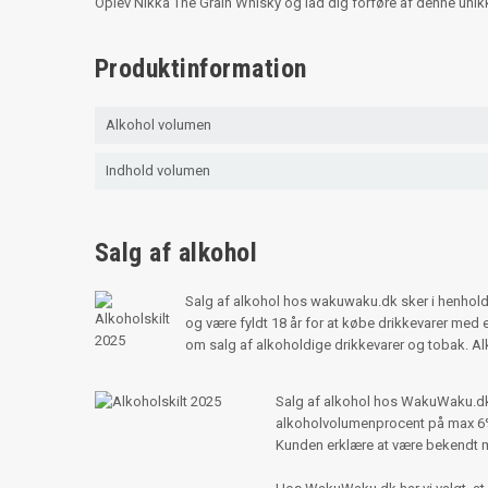
Oplev Nikka The Grain Whisky og lad dig forføre af denne unikke
Produktinformation
Alkohol volumen
Indhold volumen
Salg af alkohol
Salg af alkohol hos wakuwaku.dk sker i henhold
og være fyldt 18 år for at købe drikkevarer me
om salg af alkoholdige drikkevarer og tobak. 
Salg af alkohol hos WakuWaku.dk s
alkoholvolumenprocent på max 6%,
Kunden erklære at være bekendt 