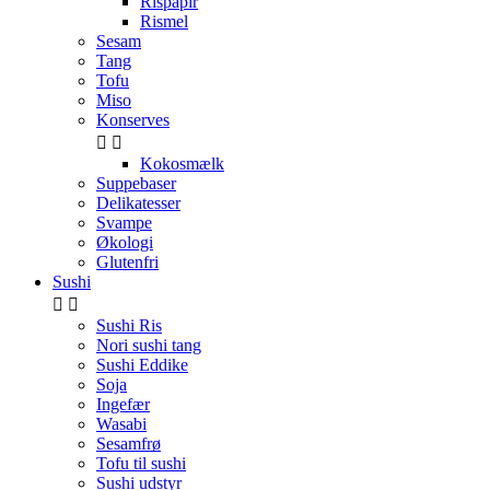
Rispapir
Rismel
Sesam
Tang
Tofu
Miso
Konserves


Kokosmælk
Suppebaser
Delikatesser
Svampe
Økologi
Glutenfri
Sushi


Sushi Ris
Nori sushi tang
Sushi Eddike
Soja
Ingefær
Wasabi
Sesamfrø
Tofu til sushi
Sushi udstyr