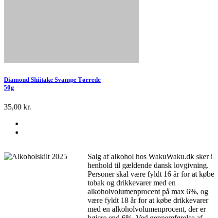
Diamond Shiitake Svampe Tørrede
50g
35,00 kr.
Salg af alkohol hos WakuWaku.dk sker i
henhold til gældende dansk lovgivning.
Personer skal være fyldt 16 år for at købe
tobak og drikkevarer med en
alkoholvolumenprocent på max 6%, og
være fyldt 18 år for at købe drikkevarer
med en alkoholvolumenprocent, der er
højere end 6%. Ved gennemførelse af