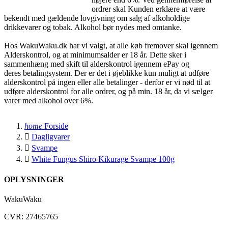
ordrer skal Kunden erklære at være
bekendt med gældende lovgivning om salg af alkoholdige
drikkevarer og tobak. Alkohol bør nydes med omtanke.
Hos WakuWaku.dk har vi valgt, at alle køb fremover skal igennem
Alderskontrol, og at minimumsalder er 18 år. Dette sker i
sammenhæng med skift til alderskontrol igennem ePay og
deres betalingsystem. Der er det i øjeblikke kun muligt at udføre
alderskontrol på ingen eller alle betalinger - derfor er vi nød til at
udføre alderskontrol for alle ordrer, og på min. 18 år, da vi sælger
varer med alkohol over 6%.
home
Forside

Dagligvarer

Svampe

White Fungus Shiro Kikurage Svampe 100g
OPLYSNINGER
WakuWaku
CVR: 27465765