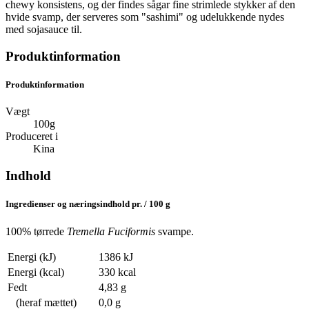
chewy konsistens, og der findes sågar fine strimlede stykker af den
hvide svamp, der serveres som "sashimi" og udelukkende nydes
med sojasauce til.
Produktinformation
Produktinformation
Vægt
100g
Produceret i
Kina
Indhold
Ingredienser og næringsindhold pr. / 100 g
100% tørrede
Tremella Fuciformis
svampe.
Energi (kJ)
1386 kJ
Energi (kcal)
330 kcal
Fedt
4,83 g
(heraf mættet)
0,0 g