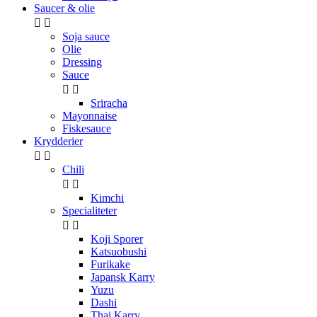
Saucer & olie


Soja sauce
Olie
Dressing
Sauce


Sriracha
Mayonnaise
Fiskesauce
Krydderier


Chili


Kimchi
Specialiteter


Koji Sporer
Katsuobushi
Furikake
Japansk Karry
Yuzu
Dashi
Thai Karry