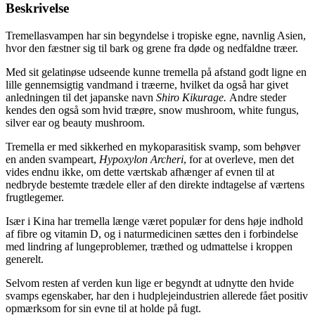
Beskrivelse
Tremellasvampen har sin begyndelse i tropiske egne, navnlig Asien,
hvor den fæstner sig til bark og grene fra døde og nedfaldne træer.
Med sit gelatinøse udseende kunne tremella på afstand godt ligne en
lille gennemsigtig vandmand i træerne, hvilket da også har givet
anledningen til det japanske navn
Shiro Kikurage.
Andre steder
kendes den også som hvid træøre, snow mushroom, white fungus,
silver ear og beauty mushroom.
Tremella er med sikkerhed en mykoparasitisk svamp, som behøver
en anden svampeart,
Hypoxylon Archeri
, for at overleve, men det
vides endnu ikke, om dette værtskab afhænger af evnen til at
nedbryde bestemte trædele eller af den direkte indtagelse af værtens
frugtlegemer.
Især i Kina har tremella længe været populær for dens høje indhold
af fibre og vitamin D, og i naturmedicinen sættes den i forbindelse
med lindring af lungeproblemer, træthed og udmattelse i kroppen
generelt.
Selvom resten af verden kun lige er begyndt at udnytte den hvide
svamps egenskaber, har den i hudplejeindustrien allerede fået positiv
opmærksom for sin evne til at holde på fugt.