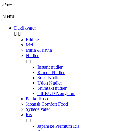
close
Menu
Dagligvarer


Eddike
Mel
Mirin & risvin
Nudler


Instant nudler
Ramen Nudler
Soba Nudler
Udon Nudler
Shirataki nudler
TILBUD Nongshim
Panko Rasp
Japansk Comfort Food
Syltede varer
Ris


Japanske Premium Ris