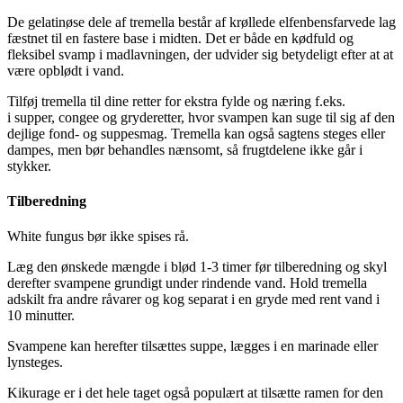
De gelatinøse dele af tremella består af krøllede elfenbensfarvede lag
fæstnet til en fastere base i midten. Det er både en kødfuld og
fleksibel svamp i madlavningen, der udvider sig betydeligt efter at at
være opblødt i vand.
Tilføj tremella til dine retter for ekstra fylde og næring f.eks.
i supper, congee og gryderetter, hvor svampen kan suge til sig af den
dejlige fond- og suppesmag. Tremella kan også sagtens steges eller
dampes, men bør behandles nænsomt, så frugtdelene ikke går i
stykker.
Tilberedning
White fungus bør ikke spises rå.
Læg den ønskede mængde i blød 1-3 timer før tilberedning og skyl
derefter svampene grundigt under rindende vand. Hold tremella
adskilt fra andre råvarer og kog separat i en gryde med rent vand i
10 minutter.
Svampene kan herefter tilsættes suppe, lægges i en marinade eller
lynsteges.
Kikurage er i det hele taget også populært at tilsætte ramen for den