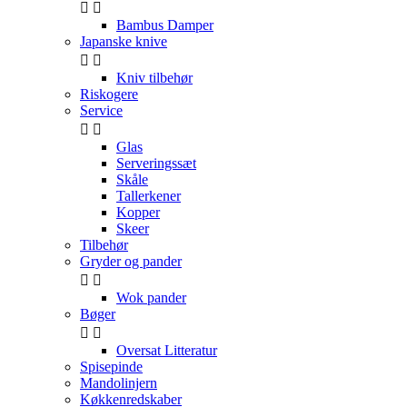


Bambus Damper
Japanske knive


Kniv tilbehør
Riskogere
Service


Glas
Serveringssæt
Skåle
Tallerkener
Kopper
Skeer
Tilbehør
Gryder og pander


Wok pander
Bøger


Oversat Litteratur
Spisepinde
Mandolinjern
Køkkenredskaber