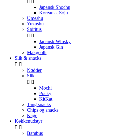


Japansk Shochu
Koreansk Soju
Umeshu
Yuzushu
Spiritus


Japansk Whisky
Japansk Gin
Makgeolli
Slik & snacks


Nødder
Slik


Mochi
Pocky
KitKat
Tang snacks
Chips og snacks
Kage
Køkkenudstyr


Bambus