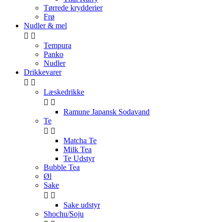
Tørrede krydderier
Frø
Nudler & mel


Tempura
Panko
Nudler
Drikkevarer


Læskedrikke


Ramune Japansk Sodavand
Te


Matcha Te
Milk Tea
Te Udstyr
Bubble Tea
Øl
Sake


Sake udstyr
Shochu/Soju