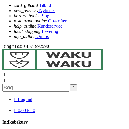
card_giftcard
Tilbud
new_releases
Nyheder
library_books
Blog
restaurant_outline
Opskrifter
help_outline
Kundeservice
local_shipping
Levering
info_outline
Om os
Ring til os:
+4571992590




Log ind

0,00 kr.
0
Indkøbskurv