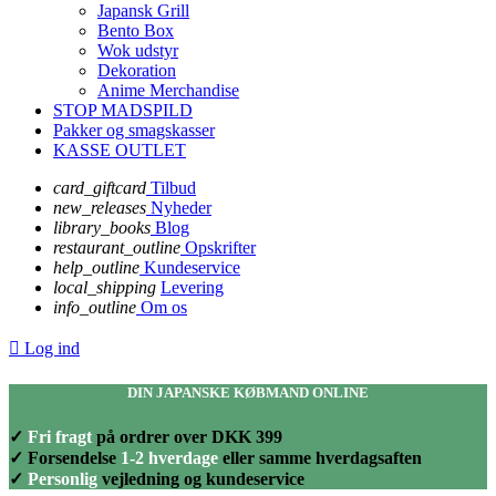
Japansk Grill
Bento Box
Wok udstyr
Dekoration
Anime Merchandise
STOP MADSPILD
Pakker og smagskasser
KASSE OUTLET
card_giftcard
Tilbud
new_releases
Nyheder
library_books
Blog
restaurant_outline
Opskrifter
help_outline
Kundeservice
local_shipping
Levering
info_outline
Om os

Log ind
DIN JAPANSKE KØBMAND ONLINE
✓
Fri fragt
på ordrer over DKK 399
✓ Forsendelse
1-2 hverdage
eller samme hverdagsaften
✓
Personlig
vejledning og kundeservice