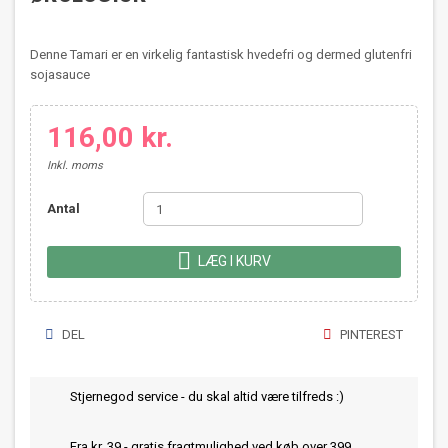
Denne Tamari er en virkelig fantastisk hvedefri og dermed glutenfri
sojasauce
116,00 kr.
Inkl. moms
Antal

LÆG I KURV
DEL
PINTEREST
Stjernegod service - du skal altid være tilfreds :)
Fra kr. 39 - gratis fragtmulighed ved køb over 399