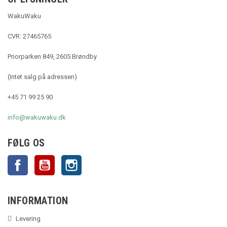
WakuWaku
CVR: 27465765
Priorparken 849, 2605 Brøndby
(Intet salg på adressen)
+45 71 99 25 90
info@wakuwaku.dk
FØLG OS
Facebook
YouTube
Instagram
INFORMATION
Levering