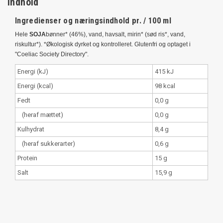
Indhold
Ingredienser og næringsindhold pr. / 100 ml
Hele
SOJA
bønner* (46%), vand, havsalt, mirin* (sød ris*, vand,
riskultur*). *Økologisk dyrket og kontrolleret. Glutenfri og optaget i
"Coeliac Society Directory".
Energi (kJ)
415 kJ
Energi (kcal)
98 kcal
Fedt
0,0 g
(heraf mættet)
0,0 g
Kulhydrat
8,4 g
(heraf sukkerarter)
0,6 g
Protein
15 g
Salt
15,9 g