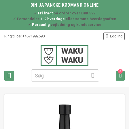
DIN JAPANSKE KØBMAND ONLINE
✓
Fri fragt
på ordrer over DKK 399
✓ Forsendelse
1-2 hverdage
eller samme hverdagsaften
✓
Personlig
vejledning og kundeservice

Ring til os:
+4571992590
Log ind
0


