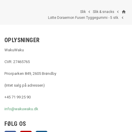
home


Slik
Slik & snacks

Lotte Doraemon Fusen Tyggegummi - 5 stk.
OPLYSNINGER
WakuWaku
CVR: 27465765
Priorparken 849, 2605 Brøndby
(Intet salg på adressen)
+45 71 99 25 90
info@wakuwaku.dk
FØLG OS