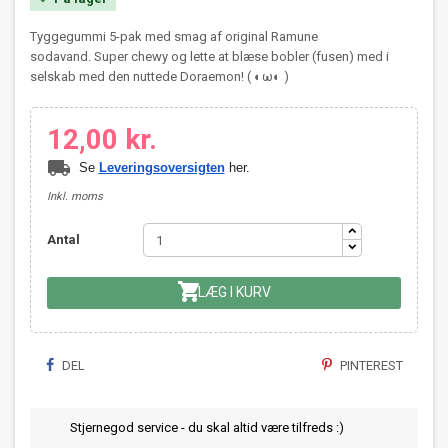
Tyggegummi 5-pak med smag af original Ramune
sodavand. Super chewy og lette at blæse bobler (fusen) med i
selskab med den nuttede Doraemon! ( ◐ω◐ )
12,00 kr.
local_shipping
Se
Leveringsoversigten
her.
Inkl. moms
Antal

LÆG I KURV
DEL
PINTEREST
Stjernegod service - du skal altid være tilfreds :)