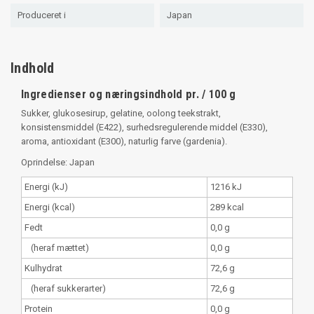
Produceret i
Japan
Indhold
Ingredienser og næringsindhold pr. / 100 g
Sukker, glukosesirup, gelatine, oolong teekstrakt,
konsistensmiddel (E422), surhedsregulerende middel (E330),
aroma, antioxidant (E300), naturlig farve (gardenia).
Oprindelse: Japan
Energi (kJ)
1216 kJ
Energi (kcal)
289 kcal
Fedt
0,0 g
(heraf mættet)
0,0 g
Kulhydrat
72,6 g
(heraf sukkerarter)
72,6 g
Protein
0,0 g