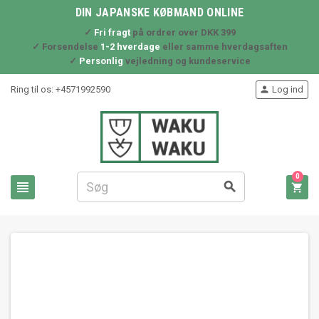
DIN JAPANSKE KØBMAND ONLINE
✓
Fri fragt
på ordrer over DKK 399
✓ Forsendelse
1-2 hverdage
eller samme hverdagsaften
✓
Personlig
vejledning og kundeservice
Ring til os:
+4571992590
Log ind

0


