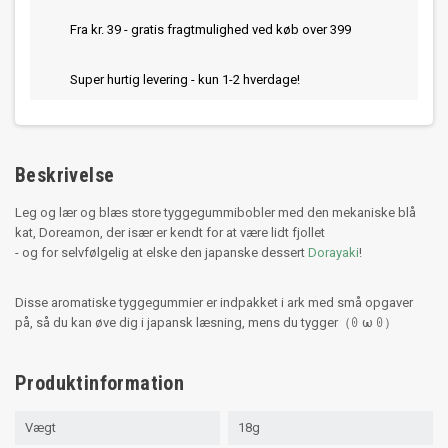
Fra kr. 39 - gratis fragtmulighed ved køb over 399
Super hurtig levering - kun 1-2 hverdage!
Beskrivelse
Leg og lær og blæs store tyggegummibobler med den mekaniske blå
kat, Doreamon, der især er kendt for at være lidt fjollet
- og for selvfølgelig at elske den japanske dessert
Dorayaki
!
Disse aromatiske tyggegummier er indpakket i ark med små opgaver
på, så du kan øve dig i japansk læsning, mens du tygger（ꏿ ω ꏿ）
Produktinformation
Vægt
18g