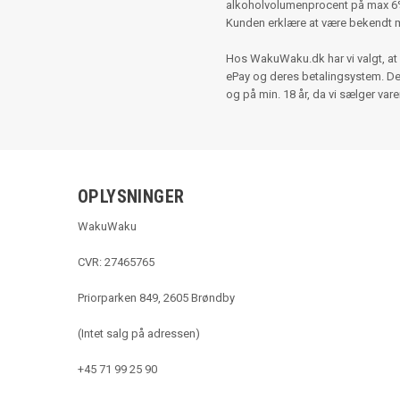
alkoholvolumenprocent på max 6%,
Kunden erklære at være bekendt 
Hos WakuWaku.dk har vi valgt, at 
ePay og deres betalingsystem. Der e
og på min. 18 år, da vi sælger var
OPLYSNINGER
WakuWaku
CVR: 27465765
Priorparken 849, 2605 Brøndby
(Intet salg på adressen)
+45 71 99 25 90