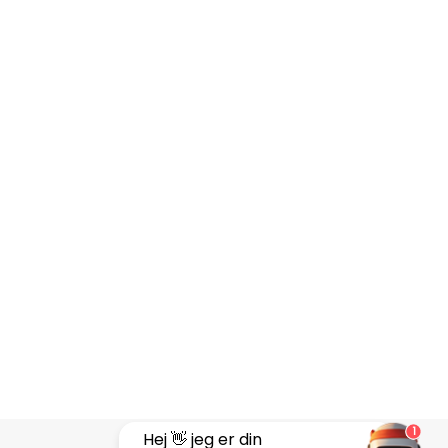
1
Hej 👋 jeg er din