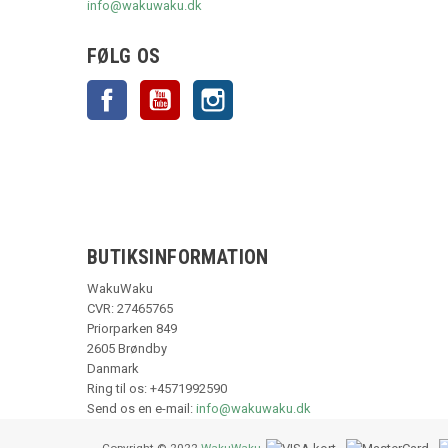
info@wakuwaku.dk
FØLG OS
Facebook
YouTube
Instagram
BUTIKSINFORMATION
WakuWaku
CVR: 27465765
Priorparken 849
2605 Brøndby
Danmark
Ring til os:
+4571992590
Send os en e-mail:
info@wakuwaku.dk