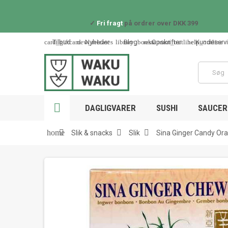
✓
Fri fragt
på ordrer over DKK 399
card_giftcard
new_releases
library_books
restaurant_outline
help_outline
Tilbud
Nyheder
Blog
Opskrifter
Kundeserv

DAGLIGVARER
SUSHI
SAUCER 



home
Slik & snacks
Slik
Sina Ginger Candy Ora