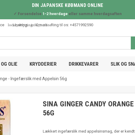
DIN JAPANSKE KØBMAND ONLINE
✓ Forsendelse
1-2 hverdage
eller samme hverdagsaften
local_shipping
info_outline
ice
Levering
Om os
Ring til os:
+4571992590
OG OLIE
KRYDDERIER
DRIKKEVARER
SLIK OG S
nge - Ingefærslik med Appelsin 56g
SINA GINGER CANDY ORANGE 
56G
Lækkert ingefærslik med appelsinsmag, der er kendt 