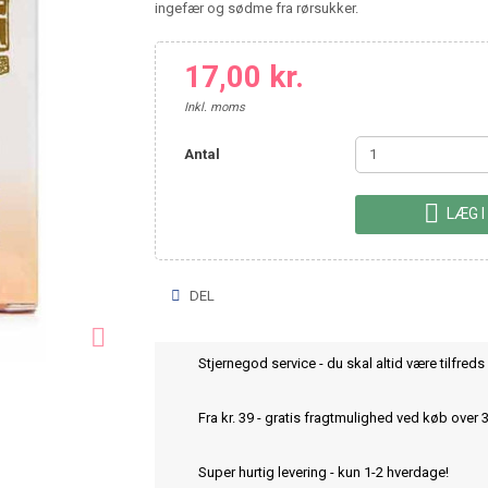
ingefær og sødme fra rørsukker.
17,00 kr.
Inkl. moms
Antal

LÆG I
DEL

Stjernegod service - du skal altid være tilfreds 
Fra kr. 39 - gratis fragtmulighed ved køb over 
Super hurtig levering - kun 1-2 hverdage!