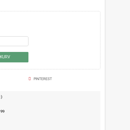
 KURV
PINTEREST
:)
399