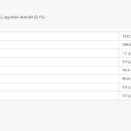
), appelsin ekstrakt (0,1%).
1622
388 
1,2 g
0,9 g
94,4 
80,8 
0,0 g
0,0 g