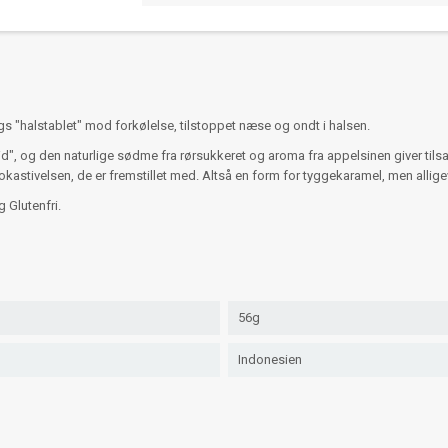
 "halstablet" mod forkølelse, tilstoppet næse og ondt i halsen.
id", og den naturlige sødme fra rørsukkeret og aroma fra appelsinen giver til
stivelsen, de er fremstillet med. Altså en form for tyggekaramel, men allig
 Glutenfri.
56g
Indonesien