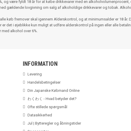
 og være fyldt 18 år for at købe drikkevarer med en alkoholvolumenprocent, d
med gældende lovgivning om salg af alkoholdige drikkevarer og tobak. Alko
alle køb fremover skal igennem Alderskontrol, og at minimumsalder er 18 år. 
r det i øjeblikke kun muligt at udføre alderskontrol på ingen eller alle betalinger
er med alkohol over 6%.
INFORMATION
Levering
Handelsbetingelser
Din Japanske Købmand Online
わくわく - Hvad betyder det?
Ofte stillede spørgsmål
Datasikkerhed
Jul | Bytteregler og åbningstider