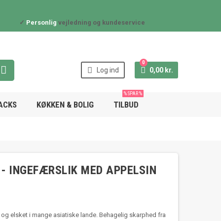
✓
Personlig
vejledning og kundeservice
0



Log ind
0,00 kr.
% SPAR %
NACKS
KØKKEN & BOLIG
TILBUD
- INGEFÆRSLIK MED APPELSIN
og elsket i mange asiatiske lande. Behagelig skarphed fra