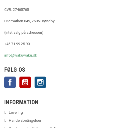
CVR: 27465765
Priorparken 849, 2605 Brøndby
(Intet salg på adressen)
+45 71 99 25 90
info@wakuwaku.dk
FØLG OS
Facebook
YouTube
Instagram
INFORMATION
Levering
Handelsbetingelser