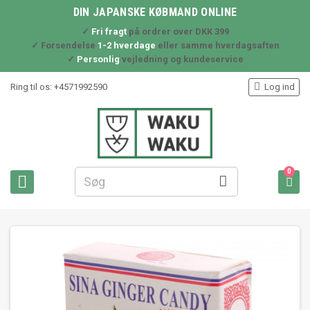
DIN JAPANSKE KØBMAND ONLINE
✓
Fri fragt
på ordrer over DKK 399
✓ Forsendelse
1-2 hverdage
eller samme hverdagsaften
✓
Personlig
vejledning og kundeservice

Ring til os:
+4571992590
Log ind
0


