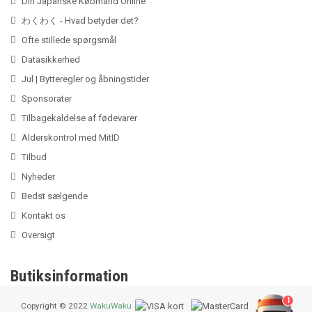
Din Japanske Købmand Online
わくわく - Hvad betyder det?
Ofte stillede spørgsmål
Datasikkerhed
Jul | Bytteregler og åbningstider
Sponsorater
Tilbagekaldelse af fødevarer
Alderskontrol med MitID
Tilbud
Nyheder
Bedst sælgende
Kontakt os
Oversigt
Butiksinformation
1
Copyright © 2022
WakuWaku