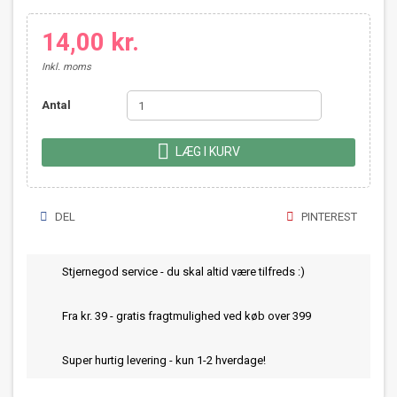
14,00 kr.
Inkl. moms
Antal

LÆG I KURV
DEL
PINTEREST
Stjernegod service - du skal altid være tilfreds :)
Fra kr. 39 - gratis fragtmulighed ved køb over 399
Super hurtig levering - kun 1-2 hverdage!