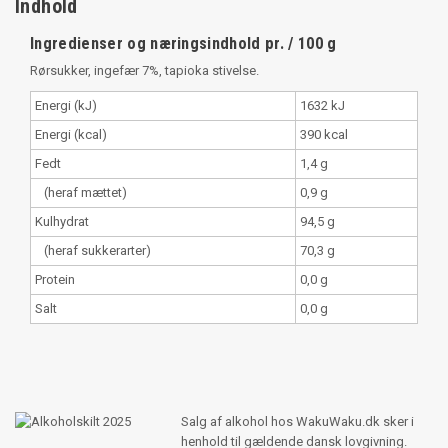
Indhold
Ingredienser og næringsindhold pr. / 100 g
Rørsukker, ingefær 7%, tapioka stivelse.
Energi (kJ)
1632 kJ
Energi (kcal)
390 kcal
Fedt
1,4 g
(heraf mættet)
0,9 g
Kulhydrat
94,5 g
(heraf sukkerarter)
70,3 g
Protein
0,0 g
Salt
0,0 g
Salg af alkohol hos WakuWaku.dk sker i
henhold til gældende dansk lovgivning.