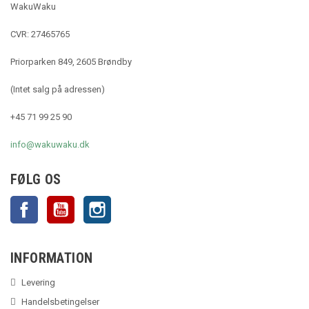
WakuWaku
CVR: 27465765
Priorparken 849, 2605 Brøndby
(Intet salg på adressen)
+45 71 99 25 90
info@wakuwaku.dk
FØLG OS
Facebook
YouTube
Instagram
INFORMATION
Levering
Handelsbetingelser