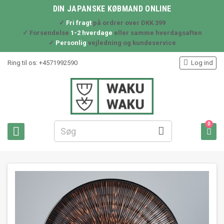
DIN JAPANSKE KØBMAND ONLINE
✓
Fri fragt
på ordrer over DKK 399
✓ Forsendelse
1-2 hverdage
eller samme hverdagsaften
✓
Personlig
vejledning og kundeservice

Ring til os:
+4571992590
Log ind
0


