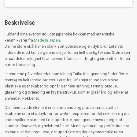
Beskrivelse
Fuldend dine eventyr ud i det japanske køkken med autentiske
keramikvarer fra
Made In Japan
.
Denne store skål har en blank sort yderside og en dyb bronzefarvet
inderside med konvergerende linjer for en helt særlig tekstur. Størrelsen
er særdeles velegnet til at servere både salat, frugt og sideretter i for en
større forsamling.
I hænderne på værksteder som Ichi og Taiku Kiln gennemgår det flotte
stentøj en helt utrolig proces. Leret fra Gifu mister undervejs sine
plastiske egenskaber og opnår gennem æltning, tørring, bisque,
glasering og brænding en krystalstruktur, som er glashård og sikker at
anvende i køkkenet.
Det håndlavede element er charmerende og præsenteres stolt af
skaberne som et udtryk for for
wabi -
respekten for det enkle liv og den
underspillede skønhed i det uperfekte, som gennemsyrer meget af
japansk håndværk og selvforståelse. Mens symmetri og perfektion har
en ende, er det irregulære, det uperfekte og det asymmetriske uden