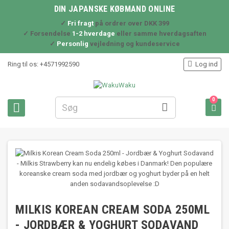
DIN JAPANSKE KØBMAND ONLINE
✓
Fri fragt
på ordrer over DKK 399
✓ Forsendelse
1-2 hverdage
eller samme hverdagsaften
✓
Personlig
vejledning og kundeservice

Ring til os:
+4571992590
Log ind
0



MILKIS KOREAN CREAM SODA 250ML
- JORDBÆR & YOGHURT SODAVAND