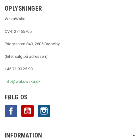
OPLYSNINGER
WakuWaku
CVR: 27465765
Priorparken 849, 2605 Brøndby
(Intet salg på adressen)
+45 71 99 25 90
info@wakuwaku.dk
FØLG OS
Facebook
YouTube
Instagram
INFORMATION