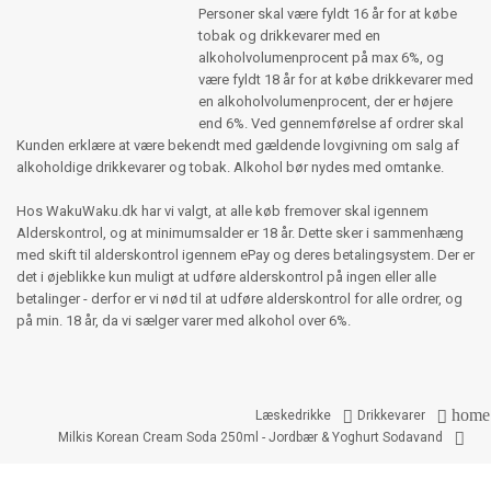
Personer skal være fyldt 16 år for at købe
tobak og drikkevarer med en
alkoholvolumenprocent på max 6%, og
være fyldt 18 år for at købe drikkevarer med
en alkoholvolumenprocent, der er højere
end 6%. Ved gennemførelse af ordrer skal
Kunden erklære at være bekendt med gældende lovgivning om salg af
alkoholdige drikkevarer og tobak. Alkohol bør nydes med omtanke.
Hos WakuWaku.dk har vi valgt, at alle køb fremover skal igennem
Alderskontrol, og at minimumsalder er 18 år. Dette sker i sammenhæng
med skift til alderskontrol igennem ePay og deres betalingsystem. Der er
det i øjeblikke kun muligt at udføre alderskontrol på ingen eller alle
betalinger - derfor er vi nød til at udføre alderskontrol for alle ordrer, og
på min. 18 år, da vi sælger varer med alkohol over 6%.
home


Læskedrikke
Drikkevarer

Milkis Korean Cream Soda 250ml - Jordbær & Yoghurt Sodavand