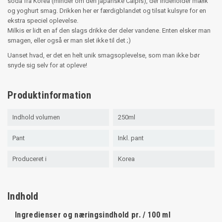
soda fra Korea (minder om den japanske Calpis), der indeholder mælk
og yoghurt smag. Drikken her er færdigblandet og tilsat kulsyre for en
ekstra speciel oplevelse.
Milkis er lidt en af den slags drikke der deler vandene. Enten elsker man
smagen, eller også er man slet ikke til det ;)
Uanset hvad, er det en helt unik smagsoplevelse, som man ikke bør
snyde sig selv for at opleve!
Produktinformation
Indhold volumen
250ml
Pant
Inkl. pant
Produceret i
Korea
Indhold
Ingredienser og næringsindhold pr. / 100 ml