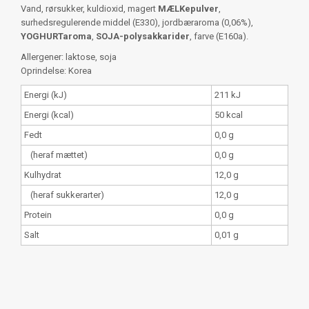
Vand, rørsukker, kuldioxid, magert
MÆLKepulver
,
surhedsregulerende middel (E330), jordbæraroma (0,06%),
YOGHURTaroma
,
SOJA-polysakkarider
, farve (E160a).
Allergener: laktose, soja
Oprindelse: Korea
Energi (kJ)
211 kJ
Energi (kcal)
50 kcal
Fedt
0,0 g
(heraf mættet)
0,0 g
Kulhydrat
12,0 g
(heraf sukkerarter)
12,0 g
Protein
0,0 g
Salt
0,01 g