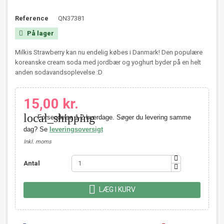
Reference
QN37381
På lager

Milkis Strawberry kan nu endelig købes i Danmark! Den populære
koreanske cream soda med jordbær og yoghurt byder på en helt
anden sodavandsoplevelse :D
15,00 kr.
local_shipping
Forsendelse 1-2 hverdage. Søger du levering samme
dag? Se
leveringsoversigt
Inkl. moms
Antal

LÆG I KURV