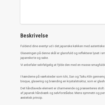
Beskrivelse
Fuldend dine eventyr ud i det japanske køkken med autentiske
Glaseringen på denne skål er glansfuld og reflekterer lyset i s
japanske te og sake.
Vi anbefaler selvfølgelig at fylde den med en masse smagfulde 
I hænderne på værksteder som Ichi, San og Taiku Kiln gennemgår
bisque, glasering og brænding en krystalstruktur, som er glash
Det håndlavede element er charmerende og præsenteres stolt a
af japansk håndværk og selvforståelse. Mens symmetri og per
æstetisk princip.