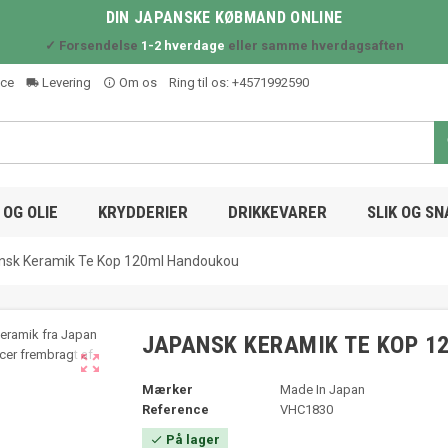
DIN JAPANSKE KØBMAND ONLINE
✓ Forsendelse
1-2 hverdage
eller samme hverdagsaften
ice
Levering
Om os
Ring til os:
+4571992590
local_shipping
info_outline
OG OLIE
KRYDDERIER
DRIKKEVARER
SLIK OG S
nsk Keramik Te Kop 120ml Handoukou
JAPANSK KERAMIK TE KOP 1

Mærker
Made In Japan
Reference
VHC1830
På lager
