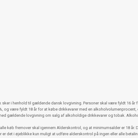
ker i henhold til gældende dansk lovgivning. Personer skal være fyldt 16 år 
 og være fyldt 18 år for at købe drikkevarer med en alkoholvolumenprocent, d
med gældende lovgivning om salg af alkoholdige drikkevarer og tobak. Alko
alle køb fremover skal igennem Alderskontrol, og at minimumsalder er 18 år. 
r det i øjeblikke kun muligt at udføre alderskontrol på ingen eller alle betalinger