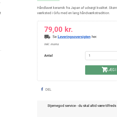
Håndlavet keramik fra Japan af udsøgt kvalitet. Skøn
værksted i Gifu med en lang håndværkstradition.
79,00 kr.
local_shipping
Se
Leveringsoversigten
her.
Inkl. moms
Antal

LÆG I
DEL
Stjernegod service - du skal altid være tilfreds 