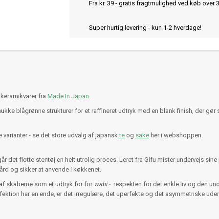
Fra kr. 39 - gratis fragtmulighed ved køb over 
Super hurtig levering - kun 1-2 hverdage!
 keramikvarer fra
Made In Japan
.
mukke blågrønne strukturer for et raffineret udtryk med en blank finish, der g
varianter - se det store udvalg af japansk
te
og
sake
her i webshoppen.
 det flotte stentøj en helt utrolig proces. Leret fra Gifu mister undervejs si
ård og sikker at anvende i køkkenet.
f skaberne som et udtryk for for
wabi -
respekten for det enkle liv og den u
fektion har en ende, er det irregulære, det uperfekte og det asymmetriske 