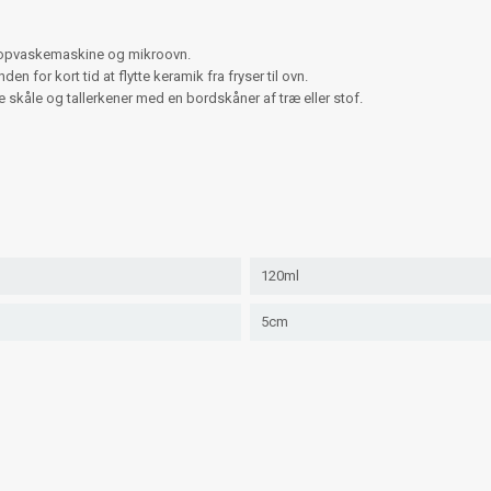
i opvaskemaskine og mikroovn.
for kort tid at flytte keramik fra fryser til ovn.
kåle og tallerkener med en bordskåner af træ eller stof.
120ml
5cm