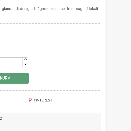
t glansfuldt design i blågrønne nuancer frembragt af lokalt
 KURV
PINTEREST
:)