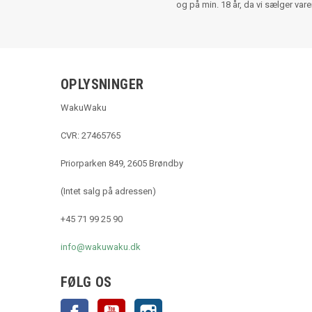
og på min. 18 år, da vi sælger var
OPLYSNINGER
WakuWaku
CVR: 27465765
Priorparken 849, 2605 Brøndby
(Intet salg på adressen)
+45 71 99 25 90
info@wakuwaku.dk
FØLG OS
Facebook
YouTube
Instagram