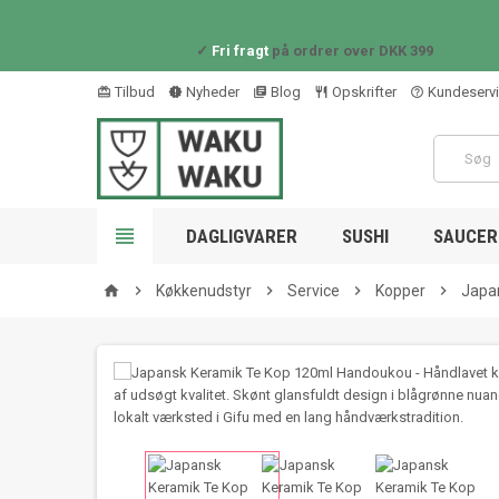
✓
Fri fragt
på ordrer over DKK 399
Tilbud
Nyheder
Blog
Opskrifter
Kundeserv
card_giftcard
new_releases
library_books
restaurant_outline
help_outline

DAGLIGVARER
SUSHI
SAUCER 

Køkkenudstyr

Service

Kopper

Japa
home