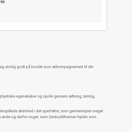
399
ør sig utrolig godt på bordet som akkompagnement til din
ne plastiske egenskaber og opnår gennem æltning, tørring,
nderspillede skønhed i det uperfekte, som gennemsyrer meget
uden ende og derfor noget, som Zenbuddhismen hylder som