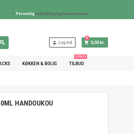
✓
Personlig
vejledning og kundeservice
0



Log ind
0,00 kr.
% SPAR %
NACKS
KØKKEN & BOLIG
TILBUD
20ML HANDOUKOU