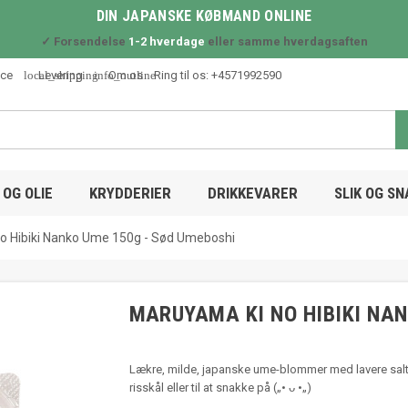
DIN JAPANSKE KØBMAND ONLINE
✓ Forsendelse
1-2 hverdage
eller samme hverdagsaften
local_shipping
info_outline
ice
Levering
Om os
Ring til os:
+4571992590
OG OLIE
KRYDDERIER
DRIKKEVARER
SLIK OG S
o Hibiki Nanko Ume 150g - Sød Umeboshi
MARUYAMA KI NO HIBIKI NAN
Lækre, milde, japanske ume-blommer med lavere salti
risskål eller til at snakke på („• ᴗ •„)