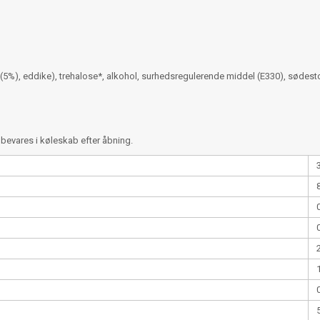
 (5%), eddike), trehalose*, alkohol, surhedsregulerende middel (E330), sødesto
evares i køleskab efter åbning.