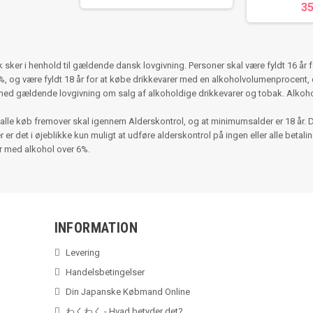
35
ker i henhold til gældende dansk lovgivning. Personer skal være fyldt 16 år 
 og være fyldt 18 år for at købe drikkevarer med en alkoholvolumenprocent, d
med gældende lovgivning om salg af alkoholdige drikkevarer og tobak. Alko
alle køb fremover skal igennem Alderskontrol, og at minimumsalder er 18 år. 
r det i øjeblikke kun muligt at udføre alderskontrol på ingen eller alle betalinger
er med alkohol over 6%.
INFORMATION
Levering
Handelsbetingelser
Din Japanske Købmand Online
わくわく - Hvad betyder det?