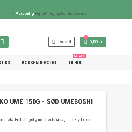
✓
Personlig
vejledning og kundeservice
0



Log ind
0,00 kr.
% SPAR %
NACKS
KØKKEN & BOLIG
TILBUD
KO UME 150G - SØD UMEBOSHI
ndhold. En behagelig umeboshi smag til at krydre din