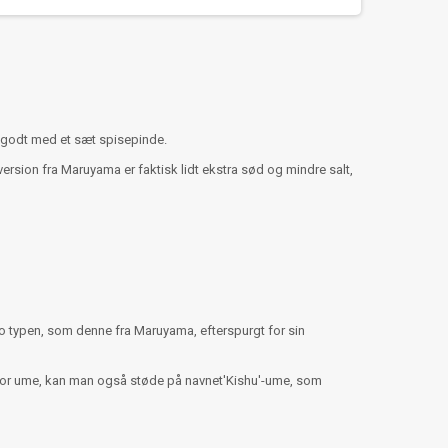
es godt med et sæt spisepinde.
rsion fra Maruyama er faktisk lidt ekstra sød og mindre salt,
 typen, som denne fra Maruyama, efterspurgt for sin
 for ume, kan man også støde på navnet'Kishu'-ume, som