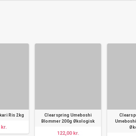
kari Ris 2kg
Clearspring Umeboshi
Clearsp
Blommer 200g Økologisk
Umeboshi
 kr.
Øk
122,00 kr.