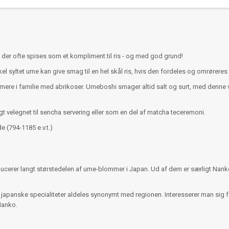
 der ofte spises som et kompliment til ris - og med god grund!
kel syltet ume kan give smag til en hel skål ris, hvis den fordeles og omrører
re i familie med abrikoser. Umeboshi smager altid salt og surt, med denne ve
 velegnet til sencha servering eller som en del af matcha teceremoni.
 (794-1185 e.v.t.)
cerer langt størstedelen af ume-blommer i Japan. Ud af dem er særligt Nanko
japanske specialiteter aldeles synonymt med regionen. Interesserer man sig
Nanko.