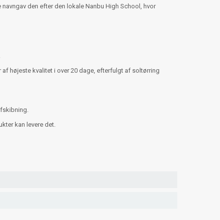
 navngav den efter den lokale Nanbu High School, hvor
.
øjeste kvalitet i over 20 dage, efterfulgt af soltørring
afskibning.
ter kan levere det.