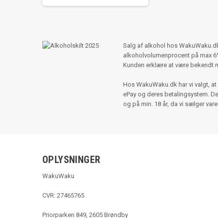
Salg af alkohol hos WakuWaku.dk s
alkoholvolumenprocent på max 6%,
Kunden erklære at være bekendt 
Hos WakuWaku.dk har vi valgt, at 
ePay og deres betalingsystem. Der e
og på min. 18 år, da vi sælger var
OPLYSNINGER
WakuWaku
CVR: 27465765
Priorparken 849, 2605 Brøndby