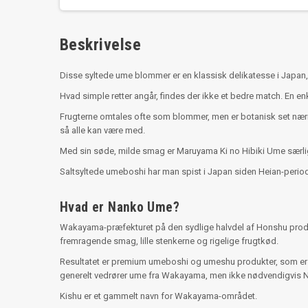
Beskrivelse
Disse syltede ume blommer er en klassisk delikatesse i Japan,
Hvad simple retter angår, findes der ikke et bedre match. En en
Frugterne omtales ofte som blommer, men er botanisk set nærme
så alle kan være med.
Med sin søde, milde smag er Maruyama Ki no Hibiki Ume særligt
Saltsyltede umeboshi har man spist i Japan siden Heian-periode
Hvad er Nanko Ume?
Wakayama-præfekturet på den sydlige halvdel af Honshu produ
fremragende smag, lille stenkerne og rigelige frugtkød.
Resultatet er premium umeboshi og umeshu produkter, som er 
generelt vedrører ume fra Wakayama, men ikke nødvendigvis 
Kishu er et gammelt navn for Wakayama-området.