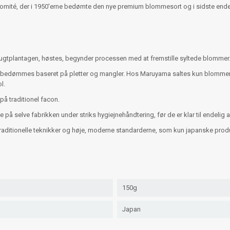
mité, der i 1950'erne bedømte den nye premium blommesort og i sidste ende
frugtplantagen, høstes, begynder processen med at fremstille syltede blommer
 bedømmes baseret på pletter og mangler. Hos Maruyama saltes kun blommer af h
l.
på traditionel facon.
å selve fabrikken under striks hygiejnehåndtering, før de er klar til endelig 
aditionelle teknikker og høje, moderne standarderne, som kun japanske produk
150g
Japan