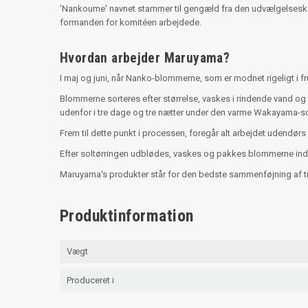
'Nankoume' navnet stammer til gengæld fra den udvælgelsesko
formanden for komitéen arbejdede.
Hvordan arbejder Maruyama?
I maj og juni, når Nanko-blommerne, som er modnet rigeligt i 
Blommerne sorteres efter størrelse, vaskes i rindende vand og
udenfor i tre dage og tre nætter under den varme Wakayama-so
Frem til dette punkt i processen, foregår alt arbejdet udendørs 
Efter soltørringen udblødes, vaskes og pakkes blommerne inde p
Maruyama's produkter står for den bedste sammenføjning af tr
Produktinformation
Vægt
Produceret i