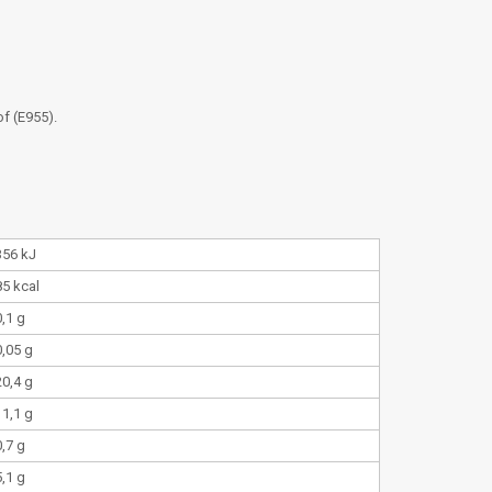
f (E955).
356 kJ
85 kcal
0,1 g
0,05 g
20,4 g
11,1 g
0,7 g
5,1 g