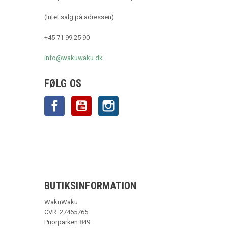
(Intet salg på adressen)
+45 71 99 25 90
info@wakuwaku.dk
FØLG OS
Facebook
YouTube
Instagram
BUTIKSINFORMATION
WakuWaku
CVR: 27465765
Priorparken 849