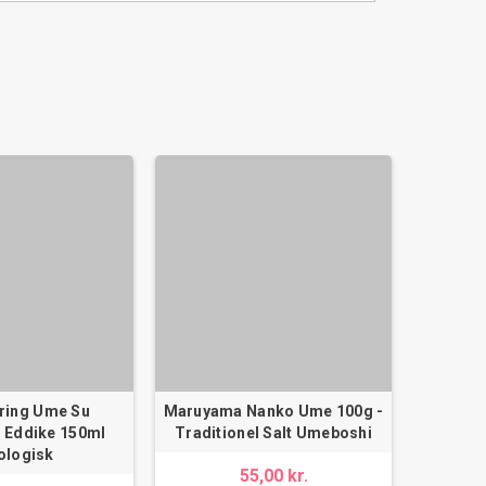
ring Ume Su
Maruyama Nanko Ume 100g -
Maruyam
 Eddike 150ml
Traditionel Salt Umeboshi
Tradit
ologisk
55,00 kr.