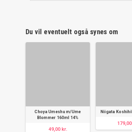
Du vil eventuelt også synes om
Choya Umeshu m/Ume
Niigata Koshihi
Blommer 160ml 14%
179,00
49,00 kr.