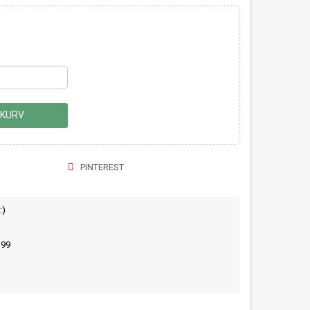
 KURV
PINTEREST
:)
399