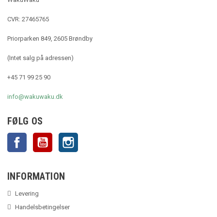
CVR: 27465765
Priorparken 849, 2605 Brøndby
(Intet salg på adressen)
+45 71 99 25 90
info@wakuwaku.dk
FØLG OS
Facebook
YouTube
Instagram
INFORMATION
Levering
Handelsbetingelser