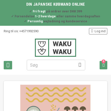
DIN JAPANSKE KØBMAND ONLINE
✓
Fri fragt
på ordrer over DKK 399
✓ Forsendelse
1-2 hverdage
eller samme hverdagsaften
✓
Personlig
vejledning og kundeservice

Ring til os:
+4571992590
Log ind
0


