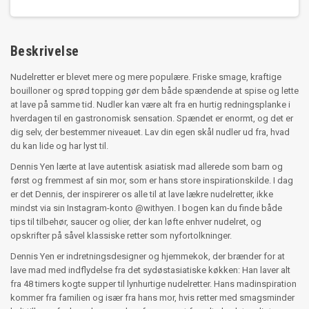
Beskrivelse
Nudelretter er blevet mere og mere populære. Friske smage, kraftige
bouilloner og sprød topping gør dem både spændende at spise og lette
at lave på samme tid. Nudler kan være alt fra en hurtig redningsplanke i
hverdagen til en gastronomisk sensation. Spændet er enormt, og det er
dig selv, der bestemmer niveauet. Lav din egen skål nudler ud fra, hvad
du kan lide og har lyst til.
Dennis Yen lærte at lave autentisk asiatisk mad allerede som barn og
først og fremmest af sin mor, som er hans store inspirationskilde. I dag
er det Dennis, der inspirerer os alle til at lave lækre nudelretter, ikke
mindst via sin Instagram-konto @withyen. I bogen kan du finde både
tips til tilbehør, saucer og olier, der kan løfte enhver nudelret, og
opskrifter på såvel klassiske retter som nyfortolkninger.
Dennis Yen er indretningsdesigner og hjemmekok, der brænder for at
lave mad med indflydelse fra det sydøstasiatiske køkken: Han laver alt
fra 48 timers kogte supper til lynhurtige nudelretter. Hans madinspiration
kommer fra familien og især fra hans mor, hvis retter med smagsminder