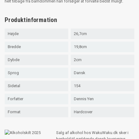
helt tilbage fra barndommen han forsøger at forvalte bedst muligt.
Produktinformation
Højde
26,7cm
Bredde
19,8cm
Dybde
2cm
Sprog
Dansk
Sidetal
154
Forfatter
Dennis Yen
Format
Hardcover
Salg af alkohol hos WakuWaku.dk sker i
henhold til gældende dansk lovgivning.