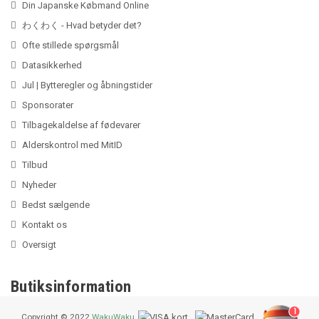
Din Japanske Købmand Online
わくわく - Hvad betyder det?
Ofte stillede spørgsmål
Datasikkerhed
Jul | Bytteregler og åbningstider
Sponsorater
Tilbagekaldelse af fødevarer
Alderskontrol med MitID
Tilbud
Nyheder
Bedst sælgende
Kontakt os
Oversigt
Butiksinformation
1
Copyright © 2022
WakuWaku