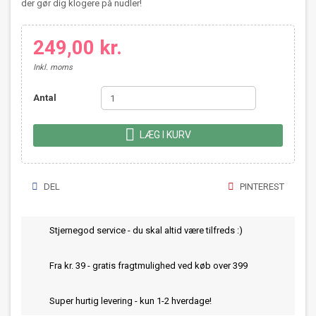
der gør dig klogere på nudler!
249,00 kr.
Inkl. moms
Antal

LÆG I KURV
DEL
PINTEREST
Stjernegod service - du skal altid være tilfreds :)
Fra kr. 39 - gratis fragtmulighed ved køb over 399
Super hurtig levering - kun 1-2 hverdage!