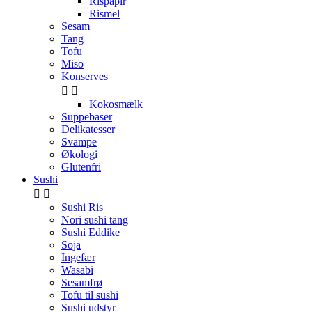
Rispapir
Rismel
Sesam
Tang
Tofu
Miso
Konserves


Kokosmælk
Suppebaser
Delikatesser
Svampe
Økologi
Glutenfri
Sushi


Sushi Ris
Nori sushi tang
Sushi Eddike
Soja
Ingefær
Wasabi
Sesamfrø
Tofu til sushi
Sushi udstyr