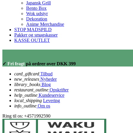
Japansk Grill
Bento Box
Wok udstyr
Dekoration
Anime Merchandise
STOP MADSPILD
Pakker og smagskasser
KASSE OUTLET
✓
Fri fragt
på ordrer over DKK 399
card_giftcard
Tilbud
new_releases
Nyheder
library_books
Blog
restaurant_outline
Opskrifter
help_outline
Kundeservice
local_shipping
Levering
info_outline
Om os
Ring til os:
+4571992590