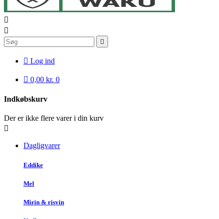




Log ind

0,00 kr.
0
Indkøbskurv
Der er ikke flere varer i din kurv

Dagligvarer
Eddike
Mel
Mirin & risvin