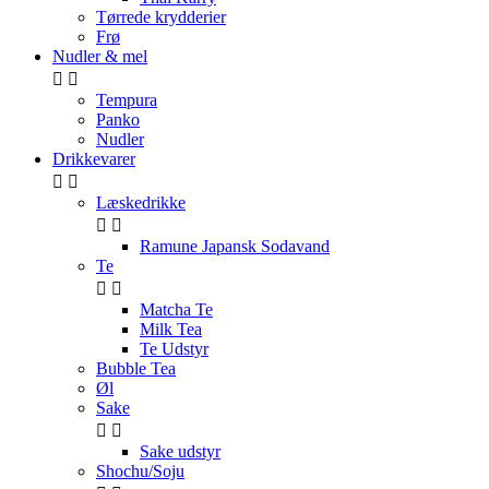
Tørrede krydderier
Frø
Nudler & mel


Tempura
Panko
Nudler
Drikkevarer


Læskedrikke


Ramune Japansk Sodavand
Te


Matcha Te
Milk Tea
Te Udstyr
Bubble Tea
Øl
Sake


Sake udstyr
Shochu/Soju