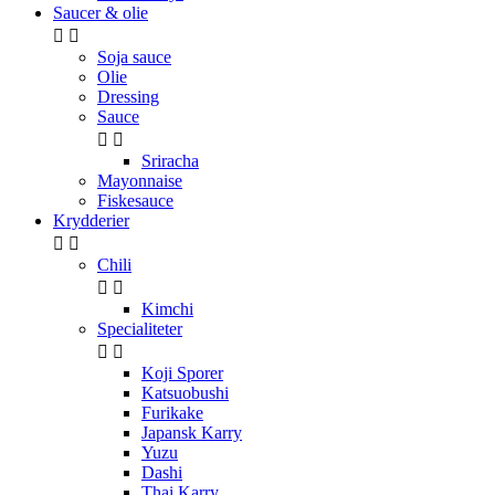
Saucer & olie


Soja sauce
Olie
Dressing
Sauce


Sriracha
Mayonnaise
Fiskesauce
Krydderier


Chili


Kimchi
Specialiteter


Koji Sporer
Katsuobushi
Furikake
Japansk Karry
Yuzu
Dashi
Thai Karry