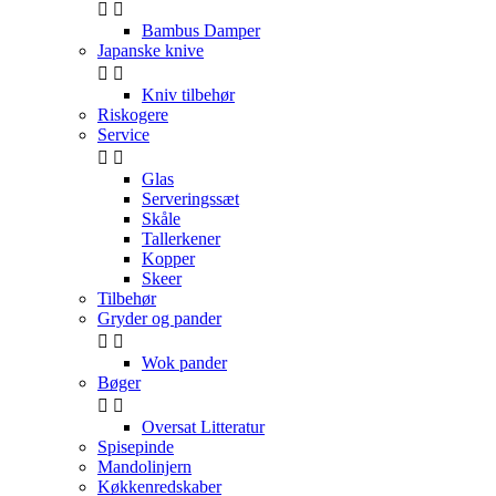


Bambus Damper
Japanske knive


Kniv tilbehør
Riskogere
Service


Glas
Serveringssæt
Skåle
Tallerkener
Kopper
Skeer
Tilbehør
Gryder og pander


Wok pander
Bøger


Oversat Litteratur
Spisepinde
Mandolinjern
Køkkenredskaber