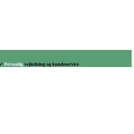
✓
Personlig
vejledning og kundeservice