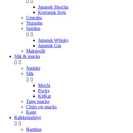


Japansk Shochu
Koreansk Soju
Umeshu
Yuzushu
Spiritus


Japansk Whisky
Japansk Gin
Makgeolli
Slik & snacks


Nødder
Slik


Mochi
Pocky
KitKat
Tang snacks
Chips og snacks
Kage
Køkkenudstyr


Bambus