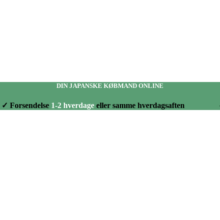
DIN JAPANSKE KØBMAND ONLINE
✓ Forsendelse
1-2 hverdage
eller samme hverdagsaften