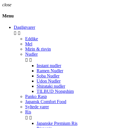
close
Menu
Dagligvarer


Eddike
Mel
Mirin & risvin
Nudler


Instant nudler
Ramen Nudler
Soba Nudler
Udon Nudler
Shirataki nudler
TILBUD Nongshim
Panko Rasp
Japansk Comfort Food
Syltede varer
Ris


Japanske Premium Ris