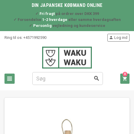
DIN JAPANSKE KØBMAND ONLINE
✓
Fri fragt
på ordrer over DKK 399
✓ Forsendelse
1-2 hverdage
eller samme hverdagsaften
✓
Personlig
vejledning og kundeservice
Ring til os:
+4571992590
Log ind

0


