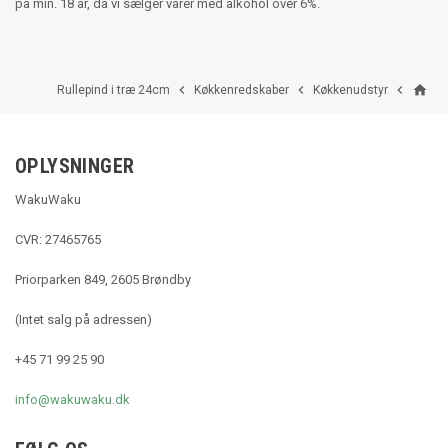
på min. 18 år, da vi sælger varer med alkohol over 6%.
home



Rullepind i træ 24cm
Køkkenredskaber
Køkkenudstyr
OPLYSNINGER
WakuWaku
CVR: 27465765
Priorparken 849, 2605 Brøndby
(Intet salg på adressen)
+45 71 99 25 90
info@wakuwaku.dk