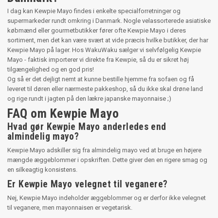
I dag kan Kewpie Mayo findes i enkelte specialforretninger og
supermarkeder rundt omkring i Danmark. Nogle velassorterede asiatiske
købmænd eller gourmetbutikker fører ofte Kewpie Mayo i deres
sortiment, men det kan være svært at vide præcis hvilke butikker, der har
Kewpie Mayo på lager. Hos WakuWaku sælger vi selvfølgelig Kewpie
Mayo - faktisk importerer vi direkte fra Kewpie, så du er sikret høj
tilgængelighed og en god pris!
Og så er det dejligt nemt at kunne bestille hjemme fra sofaen og få
leveret til døren eller nærmeste pakkeshop, så du ikke skal drøne land
og rige rundt i jagten på den lækre japanske mayonnaise ;)
FAQ om Kewpie Mayo
Hvad gør Kewpie Mayo anderledes end
almindelig mayo?
Kewpie Mayo adskiller sig fra almindelig mayo ved at bruge en højere
mængde æggeblommer i opskriften. Dette giver den en rigere smag og
en silkeagtig konsistens.
Er Kewpie Mayo velegnet til veganere?
Nej, Kewpie Mayo indeholder æggeblommer og er derfor ikke velegnet
til veganere, men mayonnaisen er vegetarisk.