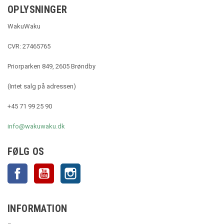
OPLYSNINGER
WakuWaku
CVR: 27465765
Priorparken 849, 2605 Brøndby
(Intet salg på adressen)
+45 71 99 25 90
info@wakuwaku.dk
FØLG OS
Facebook
YouTube
Instagram
INFORMATION