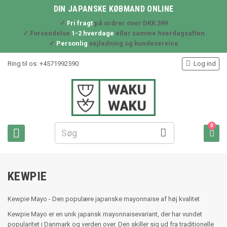
DIN JAPANSKE KØBMAND ONLINE
✓
Fri fragt
på ordrer over DKK 399
✓ Forsendelse
1-2 hverdage
eller samme hverdagsaften
✓
Personlig
vejledning og kundeservice

Ring til os:
+4571992590
Log ind
0



KEWPIE
Kewpie Mayo - Den populære japanske mayonnaise af høj kvalitet
Kewpie Mayo er en unik japansk mayonnaisevariant, der har vundet
popularitet i Danmark og verden over. Den skiller sig ud fra traditionelle