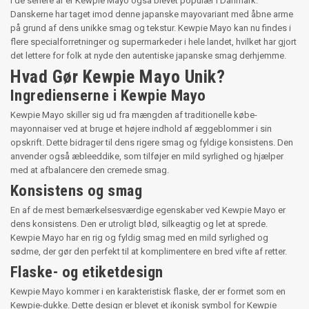
I de senere år er Kewpie Mayo også blevet populær i Danmark.
Danskerne har taget imod denne japanske mayovariant med åbne arme
på grund af dens unikke smag og tekstur. Kewpie Mayo kan nu findes i
flere specialforretninger og supermarkeder i hele landet, hvilket har gjort
det lettere for folk at nyde den autentiske japanske smag derhjemme.
Hvad Gør Kewpie Mayo Unik?
Ingredienserne i Kewpie Mayo
Kewpie Mayo skiller sig ud fra mængden af traditionelle købe-
mayonnaiser ved at bruge et højere indhold af æggeblommer i sin
opskrift. Dette bidrager til dens rigere smag og fyldige konsistens. Den
anvender også æbleeddike, som tilføjer en mild syrlighed og hjælper
med at afbalancere den cremede smag.
Konsistens og smag
En af de mest bemærkelsesværdige egenskaber ved Kewpie Mayo er
dens konsistens. Den er utroligt blød, silkeagtig og let at sprede.
Kewpie Mayo har en rig og fyldig smag med en mild syrlighed og
sødme, der gør den perfekt til at komplimentere en bred vifte af retter.
Flaske- og etiketdesign
Kewpie Mayo kommer i en karakteristisk flaske, der er formet som en
Kewpie-dukke. Dette design er blevet et ikonisk symbol for Kewpie