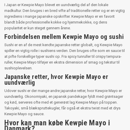
I Japan er Kewpie Mayo blevet en uundværlig del af den lokale
madkultur. Den bruges i en bred vifte af traditionelle retter og er en vigtig
ingrediens i mange japanske opskrifter. Kewpie Mayo er en favorit
blandt både professionelle kokke og hjemmekokke, og dens
popularitet er kun steget gennem årene.
Forbindelsen mellem Kewpie Mayo og sushi
Sushi er en af de mest kendte japanske retter globalt, og Kewpie Mayo
spiller en vigtig rolle i sushiens verden. Den bruges ofte som en sauce til
at pifte forskellige typer sushi op. Fra spicy tunruller til crispy tempura-
ruller, Kewpie Mayo tilføjer en ekstra dimension af smag og tekstur til
sushioplevelsen.
Japanske retter, hvor Kewpie Mayo er
uundværlig
Udover sushi er der mange andre japanske retter, hvor Kewpie Mayo er
uundværlig. Okonomiyaki, en japansk pandekage fyldt med grøntsager
og kød, serveres ofte med et generøst lag Kewpie Mayo på toppen.
Takoyaki, små blækspruttekugler, får også et ekstra twist med et drys
Kewpie Mayo og sauce.
Hvor kan man købe Kewpie Mayo i
Danmark?