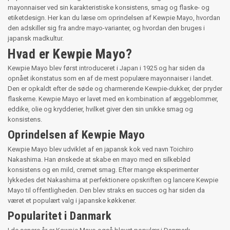
mayonnaiser ved sin karakteristiske konsistens, smag og flaske- og
etiketdesign. Her kan du læse om oprindelsen af Kewpie Mayo, hvordan
den adskiller sig fra andre mayo-varianter, og hvordan den bruges i
japansk madkultur.
Hvad er Kewpie Mayo?
Kewpie Mayo blev først introduceret i Japan i 1925 og har siden da
opnået ikonstatus som en af de mest populære mayonnaiser i landet.
Den er opkaldt efter de søde og charmerende Kewpie-dukker, der pryder
flaskerne. Kewpie Mayo er lavet med en kombination af æggeblommer,
eddike, olie og krydderier, hvilket giver den sin unikke smag og
konsistens.
Oprindelsen af Kewpie Mayo
Kewpie Mayo blev udviklet af en japansk kok ved navn Toichiro
Nakashima. Han ønskede at skabe en mayo med en silkeblød
konsistens og en mild, cremet smag. Efter mange eksperimenter
lykkedes det Nakashima at perfektionere opskriften og lancere Kewpie
Mayo til offentligheden. Den blev straks en succes og har siden da
været et populært valg i japanske køkkener.
Popularitet i Danmark