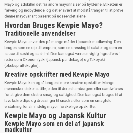
Mayo og adskiller det fra andre mayonnaiser på hylderne. Etiketten er
farverig og indbydende, og det er svært at modstå trangen til at prøve
denne mayovariant baseret på udseendet alene.
Hvordan Bruges Kewpie Mayo?
Traditionelle anvendelser
Kewpie Mayo anvendes på mange måder i japansk madlavning. Den
bruges som en dip til tempura, som en dressing til salater og som en
sauce til sushi og sashimi. Den kan også være en vigtig ingrediens i
retter som Okonomiyaki (japansk pandekage) og Takoyaki
(blækspruttekugler).
Kreative opskrifter med Kewpie Mayo
Kewpie Mayo kan også bruges i mere kreative opskrifter. Mange
mennesker elsker at tilføje den til deres hamburgere eller sandwiches
for at give dem ekstra smag og saftighed. Den kan også bruges til at
lave lækre dips og dressinger til snacks eller som en smagfuld
erstatning for almindelig mayo i forskellige opskrifter.
Kewpie Mayo og Japansk Kultur
Kewpie Mayo som en del af japansk
madkultur