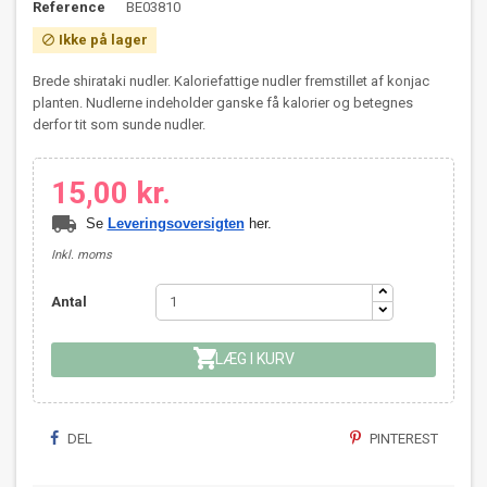
Reference
BE03810
Ikke på lager

Brede shirataki nudler. Kaloriefattige nudler fremstillet af konjac
planten. Nudlerne indeholder ganske få kalorier og betegnes
derfor tit som sunde nudler.
15,00 kr.
local_shipping
Se
Leveringsoversigten
her.
Inkl. moms
Antal

LÆG I KURV
DEL
PINTEREST