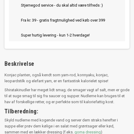
Stjernegod service - du skal altid være tilfreds :)
Fra kr. 39 - gratis fragtmulighed ved køb over 399
Super hurtig levering - kun 1-2 hverdage!
Beskrivelse
Konjac planten, også kendt som yam-rod, konnyaku, konjac,
leopardstilk og elefant yam, er en fantastisk kalorielet spise!
Shiratakinudler har meget lidt smag; de smager vagt af salt, men er gode
til at suge smag til sig fra saucer og supper. Nudlerne kan bruges til et
hav af forskellige retter, og er perfekte som til kaloriefattig kost.
Tilberedning:
Skyld nudlerne med kogende vand og server dem straks herefter i
suppe eller prøv dem kølige i en salat med grøntsager eller kød,
sammen med en lækker dressing (f.eks.
goma dressing
)