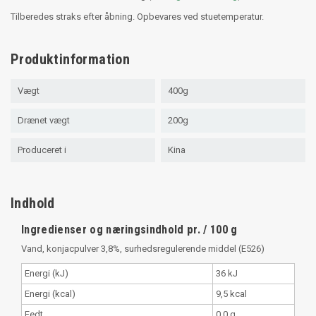
Tilberedes straks efter åbning. Opbevares ved stuetemperatur.
Produktinformation
Vægt
400g
Drænet vægt
200g
Produceret i
Kina
Indhold
Ingredienser og næringsindhold pr. / 100 g
Vand, konjacpulver 3,8%, surhedsregulerende middel (E526)
Energi (kJ)
36 kJ
Energi (kcal)
9,5 kcal
Fedt
0,0 g