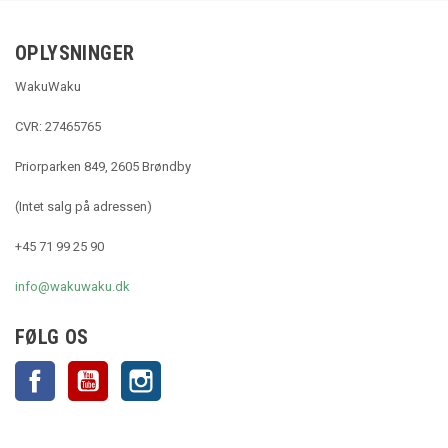
OPLYSNINGER
WakuWaku
CVR: 27465765
Priorparken 849, 2605 Brøndby
(Intet salg på adressen)
+45 71 99 25 90
info@wakuwaku.dk
FØLG OS
Facebook
YouTube
Instagram