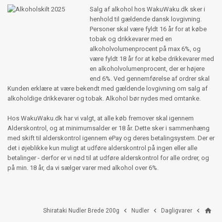
Salg af alkohol hos WakuWaku.dk sker i
henhold til gældende dansk lovgivning.
Personer skal være fyldt 16 år for at købe
tobak og drikkevarer med en
alkoholvolumenprocent på max 6%, og
være fyldt 18 år for at købe drikkevarer med
en alkoholvolumenprocent, der er højere
end 6%. Ved gennemførelse af ordrer skal
Kunden erklære at være bekendt med gældende lovgivning om salg af
alkoholdige drikkevarer og tobak. Alkohol bør nydes med omtanke.
Hos WakuWaku.dk har vi valgt, at alle køb fremover skal igennem
Alderskontrol, og at minimumsalder er 18 år. Dette sker i sammenhæng
med skift til alderskontrol igennem ePay og deres betalingsystem. Der er
det i øjeblikke kun muligt at udføre alderskontrol på ingen eller alle
betalinger - derfor er vi nød til at udføre alderskontrol for alle ordrer, og
på min. 18 år, da vi sælger varer med alkohol over 6%.
home



Shirataki Nudler Brede 200g
Nudler
Dagligvarer