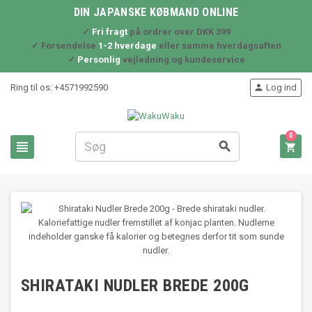
DIN JAPANSKE KØBMAND ONLINE
✓
Fri fragt
på ordrer over DKK 399
✓ Forsendelse
1-2 hverdage
eller samme hverdagsaften
✓
Personlig
vejledning og kundeservice
Ring til os:
+4571992590
Log ind

0



SHIRATAKI NUDLER BREDE 200G