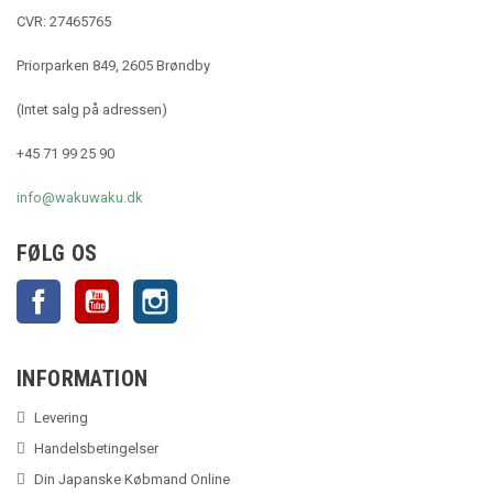
CVR: 27465765
Priorparken 849, 2605 Brøndby
(Intet salg på adressen)
+45 71 99 25 90
info@wakuwaku.dk
FØLG OS
Facebook
YouTube
Instagram
INFORMATION
Levering
Handelsbetingelser
Din Japanske Købmand Online