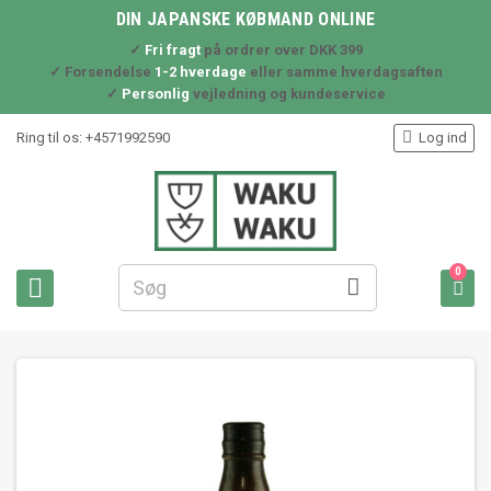
DIN JAPANSKE KØBMAND ONLINE
✓
Fri fragt
på ordrer over DKK 399
✓ Forsendelse
1-2 hverdage
eller samme hverdagsaften
✓
Personlig
vejledning og kundeservice

Ring til os:
+4571992590
Log ind
0


