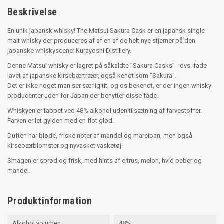
Beskrivelse
En unik japansk whisky! The Matsui Sakura Cask er en japansk single
malt whisky der produceres af af en af de helt nye stjerner på den
japanske whiskyscene: Kurayoshi Distillery.
Denne Matsui whisky er lagret på såkaldte ”Sakura Casks” - dvs. fade
lavet af japanske kirsebærtræer, også kendt som "Sakura".
Det er ikke noget man ser særlig tit, og os bekendt, er der ingen whisky
producenter uden for Japan der benytter disse fade.
Whiskyen er tappet ved 48% alkohol uden tilsætning af farvestoffer.
Farven er let gylden med en flot glød.
Duften har bløde, friske noter af mandel og marcipan, men også
kirsebærblomster og nyvasket vasketøj.
Smagen er sprød og frisk, med hints af citrus, melon, hvid peber og
mandel.
Produktinformation
Alkohol volumen
48%