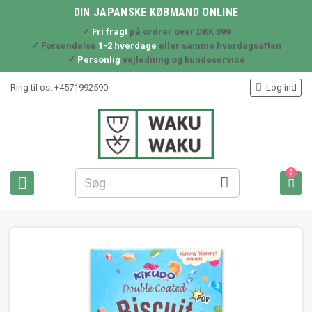
DIN JAPANSKE KØBMAND ONLINE
✓
Fri fragt
på ordrer over DKK 399
✓ Forsendelse
1-2 hverdage
eller samme hverdagsaften
✓
Personlig
vejledning og kundeservice

Ring til os:
+4571992590
Log ind
0


