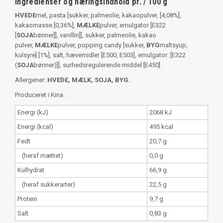
Ingredienser og næringsindhold pr. / 100 g
HVEDE
mel, pasta [sukker, palmeolie, kakaopulver, [4,08%],
kakaomasse [0,36%],
MÆLKE
pulver, emulgator [E322
[
SOJA
bønner]], vanillin]], sukker, palmeolie, kakao
pulver,
MÆLKE
pulver, popping candy [sukker,
BYG
maltsyup,
kulsyre] [1%], salt, hævemidler [E500, E503], emulgator: [E322
(
SOJA
bønner)]], surhedsregulerende middel [E450].
Allergener:
HVEDE, MÆLK, SOJA, BYG.
Produceret i Kina.
Energi (kJ)
2068 kJ
Energi (kcal)
495 kcal
Fedt
20,7 g
(heraf mættet)
0,0 g
Kulhydrat
66,9 g
(heraf sukkerarter)
22,5 g
Protein
9,7 g
Salt
0,83 g