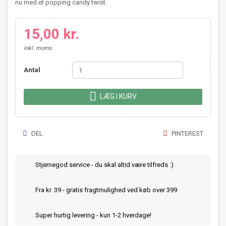
nu med et popping candy twist.
15,00 kr.
Inkl. moms
Antal

LÆG I KURV
DEL
PINTEREST
Stjernegod service - du skal altid være tilfreds :)
Fra kr. 39 - gratis fragtmulighed ved køb over 399
Super hurtig levering - kun 1-2 hverdage!