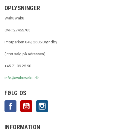
OPLYSNINGER
WakuWaku
CVR: 27465765
Priorparken 849, 2605 Brøndby
(Intet salg på adressen)
+45 71 99 25 90
info@wakuwaku.dk
FØLG OS
Facebook
YouTube
Instagram
INFORMATION