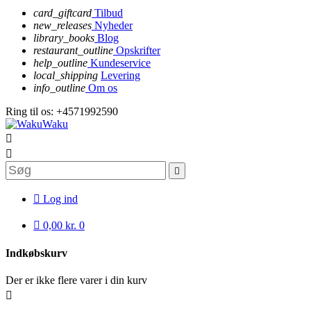
card_giftcard
Tilbud
new_releases
Nyheder
library_books
Blog
restaurant_outline
Opskrifter
help_outline
Kundeservice
local_shipping
Levering
info_outline
Om os
Ring til os:
+4571992590




Log ind

0,00 kr.
0
Indkøbskurv
Der er ikke flere varer i din kurv
