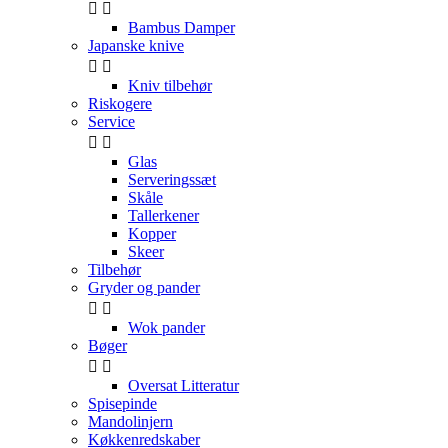


Bambus Damper
Japanske knive


Kniv tilbehør
Riskogere
Service


Glas
Serveringssæt
Skåle
Tallerkener
Kopper
Skeer
Tilbehør
Gryder og pander


Wok pander
Bøger


Oversat Litteratur
Spisepinde
Mandolinjern
Køkkenredskaber