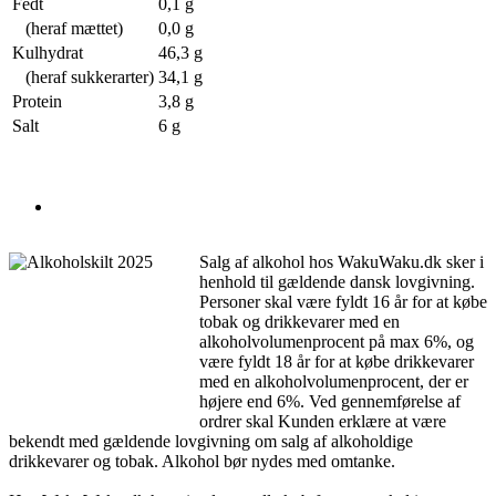
Fedt
0,1 g
(heraf mættet)
0,0 g
Kulhydrat
46,3 g
(heraf sukkerarter)
34,1 g
Protein
3,8 g
Salt
6 g
Salg af alkohol hos WakuWaku.dk sker i
henhold til gældende dansk lovgivning.
Personer skal være fyldt 16 år for at købe
tobak og drikkevarer med en
alkoholvolumenprocent på max 6%, og
være fyldt 18 år for at købe drikkevarer
med en alkoholvolumenprocent, der er
højere end 6%. Ved gennemførelse af
ordrer skal Kunden erklære at være
bekendt med gældende lovgivning om salg af alkoholdige
drikkevarer og tobak. Alkohol bør nydes med omtanke.