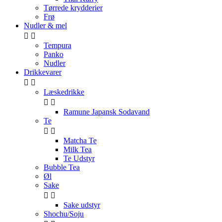
Tørrede krydderier
Frø
Nudler & mel


Tempura
Panko
Nudler
Drikkevarer


Læskedrikke


Ramune Japansk Sodavand
Te


Matcha Te
Milk Tea
Te Udstyr
Bubble Tea
Øl
Sake


Sake udstyr
Shochu/Soju