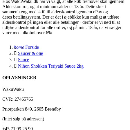
Hos WakuWaku.dk har vi valgt, at alle køb fremover skal igennem
Alderskontrol, og at minimumsalder er 18 år. Dette sker i
sammenhæng med skift til alderskontrol igennem ePay og
deres betalingsystem. Der er det i øjeblikke kun muligt at udføre
alderskontrol på ingen eller alle betalinger - derfor er vi nød til at
udføre alderskontrol for alle ordrer, og på min. 18 år, da vi sælger
varer med alkohol over 6%.
home
Forside

Saucer & olie

Sauce

Nihon Shokken Teriyaki Sauce 2kg
OPLYSNINGER
WakuWaku
CVR: 27465765
Priorparken 849, 2605 Brøndby
(Intet salg på adressen)
+45 71 99 25 90