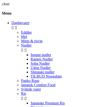
close
Menu
Dagligvarer


Eddike
Mel
Mirin & risvin
Nudler


Instant nudler
Ramen Nudler
Soba Nudler
Udon Nudler
Shirataki nudler
TILBUD Nongshim
Panko Rasp
Japansk Comfort Food
Syltede varer
Ris


Japanske Premium Ris