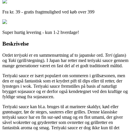
Fra kr. 39 - gratis fragtmulighed ved køb over 399
Super hurtig levering - kun 1-2 hverdage!
Beskrivelse
Ordet
teriyaki
er en sammensætning af to japanske ord.
Teri
(glans)
og
Yaki
(grill/stegning). I Japan har retter med teriyaki sauce gennem
mange generationer været en fast del af et godt traditionelt måltid.
Teriyaki sauce er isært populært om sommeren i grillsæsonen, men
den er også fantastisk som et krydret pift til dips eller til retter, der
lynsteges i wok. Teriyaki sauce fremstilles på basis af naturligt
brygget sojasauce og er derfor også kendetegnet ved den kraftige og
fyldige smag fra sojasaucen.
Teriyaki sauce kan bl.a. bruges til at marinere skaldyr, kød eller
grøntsager, før de steges, sauteres eller grilles. Denne klassiske
teriyaki sauce har en fin sur-sød smag og en flot umami, der giver
såvel wokretter og gryderetter som ovnretter og grillretter en
fantastisk aroma og smag. Teriyaki sauce er dog ikke kun til det