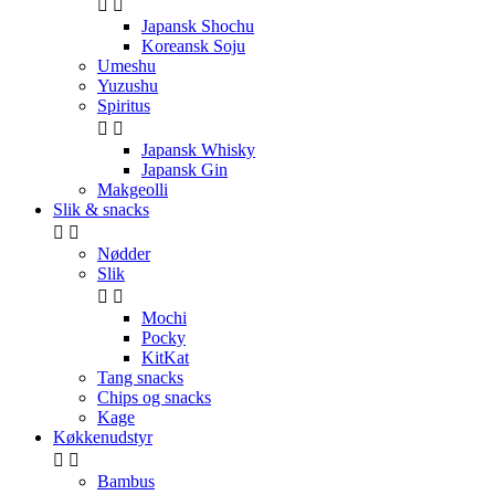


Japansk Shochu
Koreansk Soju
Umeshu
Yuzushu
Spiritus


Japansk Whisky
Japansk Gin
Makgeolli
Slik & snacks


Nødder
Slik


Mochi
Pocky
KitKat
Tang snacks
Chips og snacks
Kage
Køkkenudstyr


Bambus