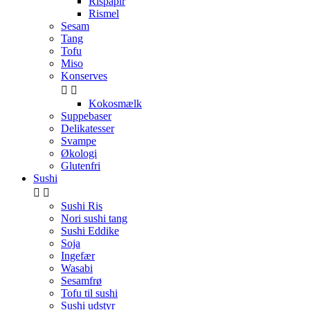
Rispapir
Rismel
Sesam
Tang
Tofu
Miso
Konserves


Kokosmælk
Suppebaser
Delikatesser
Svampe
Økologi
Glutenfri
Sushi


Sushi Ris
Nori sushi tang
Sushi Eddike
Soja
Ingefær
Wasabi
Sesamfrø
Tofu til sushi
Sushi udstyr