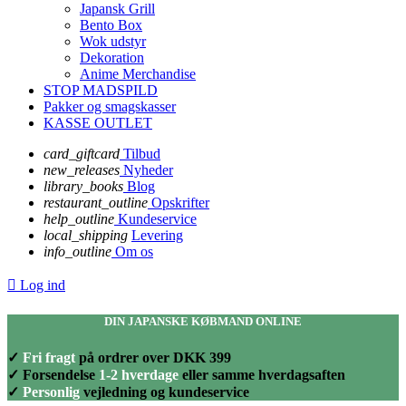
Japansk Grill
Bento Box
Wok udstyr
Dekoration
Anime Merchandise
STOP MADSPILD
Pakker og smagskasser
KASSE OUTLET
card_giftcard
Tilbud
new_releases
Nyheder
library_books
Blog
restaurant_outline
Opskrifter
help_outline
Kundeservice
local_shipping
Levering
info_outline
Om os

Log ind
DIN JAPANSKE KØBMAND ONLINE
✓
Fri fragt
på ordrer over DKK 399
✓ Forsendelse
1-2 hverdage
eller samme hverdagsaften
✓
Personlig
vejledning og kundeservice