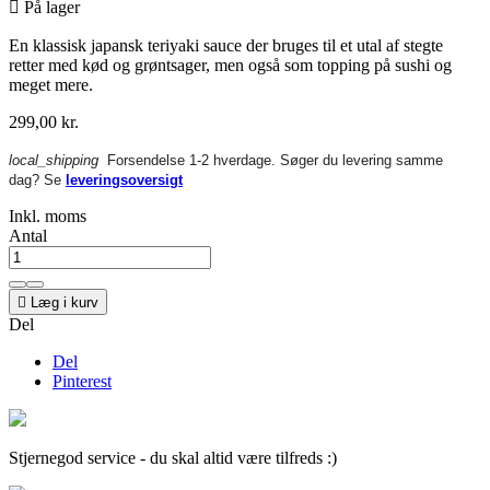

På lager
En klassisk japansk teriyaki sauce der bruges til et utal af stegte
retter med kød og grøntsager, men også som topping på sushi og
meget mere.
299,00 kr.
local_shipping
Forsendelse 1-2 hverdage. Søger du levering samme
dag? Se
leveringsoversigt
Inkl. moms
Antal

Læg i kurv
Del
Del
Pinterest
Stjernegod service - du skal altid være tilfreds :)