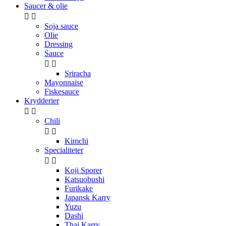
Saucer & olie


Soja sauce
Olie
Dressing
Sauce


Sriracha
Mayonnaise
Fiskesauce
Krydderier


Chili


Kimchi
Specialiteter


Koji Sporer
Katsuobushi
Furikake
Japansk Karry
Yuzu
Dashi
Thai Karry