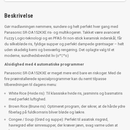
Beskrivelse
Gør madlavningen nemmere, sundere og helt perfekt hver gang med
Panasonic SR-DA152KXE ris- og multikogeren. Takket være avanceret
Fuzzy Logic-teknologi og en PFAS-fri non-stick keramisk inderskål, får
du silkebløde ris, fyldige supper og perfekt dampede grøntsager – helt
uden skadelig kemi og besværlig rengøring. Det oplagte valg til et
moderne, sundhedsbevidst liv (o^▽^o)
Alsidighed med 4 automatiske programmer
Panasonic SR-DA152KXE er meget mere end bare en riskoger. Med de
fire præinstallerede specialprogrammer kan du nemt tilpasse
tilberedningen til dagens menu:
White Rice (Hvide ris): Til klassiske hvide ris, jasminris og basmatiris
med perfekt luftighed.
Brown Rice (Brune ris): Optimeret program, der sikrer, at de hårde ydre
fiberlag på fuldkornsris bliver bløde og lækre.
Congee / Soup (Grød og suppe): Perfekt til asiatisk risgrød,
havregrød eller simresupper, der kræver jævn, svag varme uden at