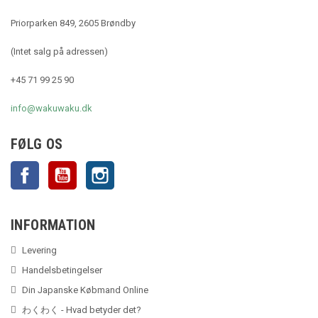
Priorparken 849, 2605 Brøndby
(Intet salg på adressen)
+45 71 99 25 90
info@wakuwaku.dk
FØLG OS
Facebook
YouTube
Instagram
INFORMATION
Levering
Handelsbetingelser
Din Japanske Købmand Online
わくわく - Hvad betyder det?