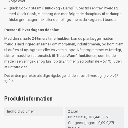
koge over.
Quick Cook / Steam (Hurtigkog / Damp): Spar tid i en travl hverdag
med Quick Cook, eller brug den medfølgende dampkurv til at dampe
friske grøntsager, fisk eller dumplings, mens du koger ris i bunden.
Passer til hverdagens tidsplan
Med den smarte 24-timers timerfunktion kan du planlægge maden
forud. Hæld ingredienserne i om morgenen, indstil timeren, og kom hjem
til duften af nykogte ris eller en varm suppe. Når programmet er færdigt,
skifter maskinen automatisk til "Keep Warm"-funktionen, som holder
maden serveringsklar og lun i op til 24 timer (ved optimale ~67 °C) uden
at udtørre den.
Det er den perfekte alsidige rigskoger til den travle hverdag! (ﾉ◕ヮ◕)ﾉ
*:･ﾟ✧
Produktinformation
Indhold volumen
2 Liter
Brune ris: 0,18-1,44L [1-6]
Congee/rigsgrød: 0,09-0,27L