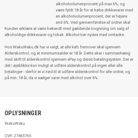
alkoholvolumenprocent på max 6%, og
være fyldt 18 år for at købe drikkevarer med
en alkoholvolumenprocent, der er højere
end 6%. Ved gennemførelse af ordrer skal
Kunden erklære at være bekendt med gældende lovgivning om salg af
alkoholdige drikkevarer og tobak. Alkohol bør nydes med omtanke.
Hos WakuWaku.dk har vi valgt, at alle køb fremover skal igennem
Alderskontrol, og at minimumsalder er 18 år. Dette sker i sammenhæng
med skift til alderskontrol igennem ePay og deres betalingsystem. Der er
det i øjeblikke kun muligt at udføre alderskontrol på ingen eller alle
betalinger - derfor er vi nød til at udføre alderskontrol for alle ordrer, og
på min. 18 år, da vi sælger varer med alkohol over 6%.
OPLYSNINGER
WakuWaku
CVR: 27465765