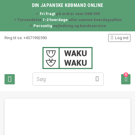
DIN JAPANSKE KØBMAND ONLINE
✓
Fri fragt
på ordrer over DKK 399
✓ Forsendelse
1-2 hverdage
eller samme hverdagsaften
✓
Personlig
vejledning og kundeservice

Ring til os:
+4571992590
Log ind
0


