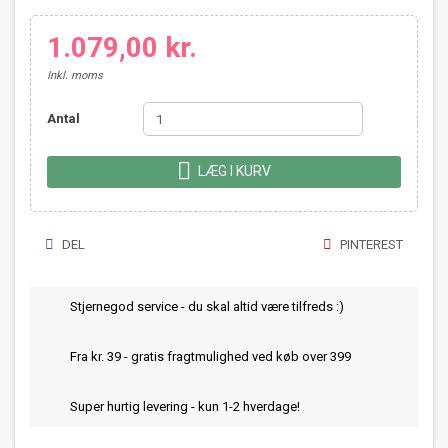
1.079,00 kr.
Inkl. moms
Antal

LÆG I KURV
DEL
PINTEREST
Stjernegod service - du skal altid være tilfreds :)
Fra kr. 39 - gratis fragtmulighed ved køb over 399
Super hurtig levering - kun 1-2 hverdage!