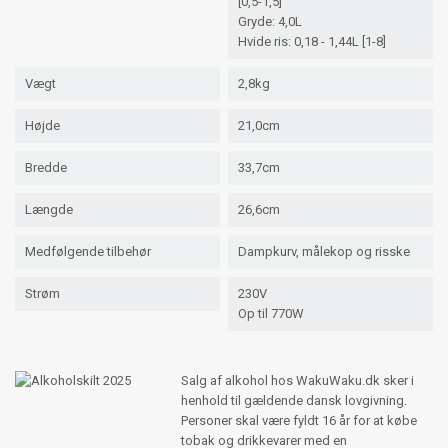
[0,5-1,5]
Gryde: 4,0L
Hvide ris: 0,18 - 1,44L [1-8]
Vægt
2,8kg
Højde
21,0cm
Bredde
33,7cm
Længde
26,6cm
Medfølgende tilbehør
Dampkurv, målekop og risske
Strøm
230V
Op til 770W
Salg af alkohol hos WakuWaku.dk sker i
henhold til gældende dansk lovgivning.
Personer skal være fyldt 16 år for at købe
tobak og drikkevarer med en