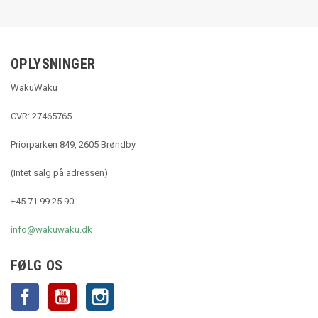
OPLYSNINGER
WakuWaku
CVR: 27465765
Priorparken 849, 2605 Brøndby
(Intet salg på adressen)
+45 71 99 25 90
info@wakuwaku.dk
FØLG OS
Facebook
YouTube
Instagram