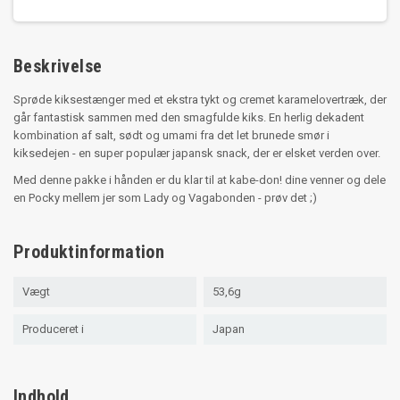
Beskrivelse
Sprøde kiksestænger med et ekstra tykt og cremet karamelovertræk, der
går fantastisk sammen med den smagfulde kiks. En herlig dekadent
kombination af salt, sødt og umami fra det let brunede smør i
kiksedejen - en super populær japansk snack, der er elsket verden over.
Med denne pakke i hånden er du klar til at kabe-don! dine venner og dele
en Pocky mellem jer som Lady og Vagabonden - prøv det ;)
Produktinformation
Vægt
53,6g
Produceret i
Japan
Indhold