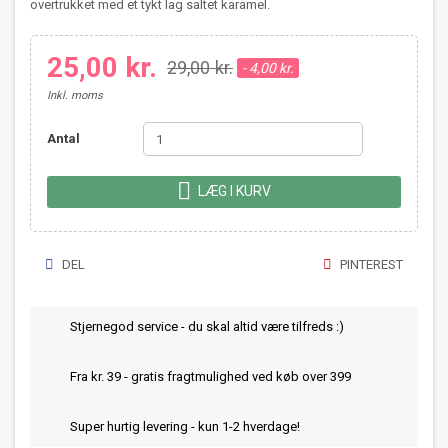
overtrukket med et tykt lag saltet karamel.
25,00 kr.
29,00 kr.
- 4,00 kr.
Inkl. moms
Antal

LÆG I KURV
DEL
PINTEREST
Stjernegod service - du skal altid være tilfreds :)
Fra kr. 39 - gratis fragtmulighed ved køb over 399
Super hurtig levering - kun 1-2 hverdage!