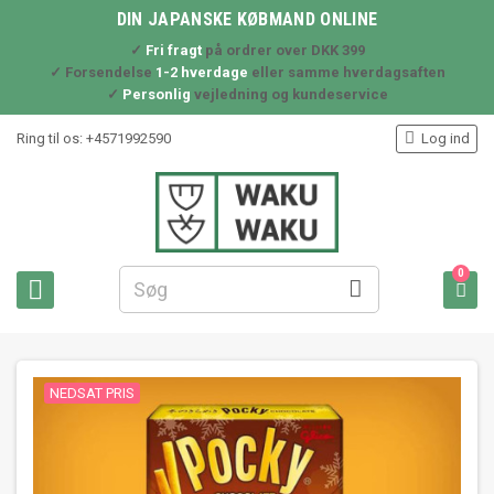
DIN JAPANSKE KØBMAND ONLINE
✓
Fri fragt
på ordrer over DKK 399
✓ Forsendelse
1-2 hverdage
eller samme hverdagsaften
✓
Personlig
vejledning og kundeservice

Ring til os:
+4571992590
Log ind
0



NEDSAT PRIS