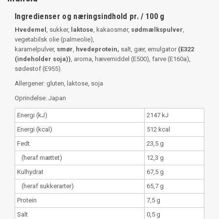
Ingredienser og næringsindhold pr. / 100 g
Hvedemel
, sukker,
laktose
, kakaosmør,
sødmælkspulver
,
vegetabilsk olie (palmeolie),
karamelpulver,
smør
,
hvedeprotein,
salt, gær, emulgator
(E322
(indeholder soja))
, aroma, hævemiddel (E500), farve (E160a),
sødestof (E955).
Allergener: gluten, laktose, soja
Oprindelse: Japan
Energi (kJ)
2147 kJ
Energi (kcal)
512 kcal
Fedt
23,5 g
(heraf mættet)
12,3 g
Kulhydrat
67,5 g
(heraf sukkerarter)
65,7 g
Protein
7,5 g
Salt
0,5 g