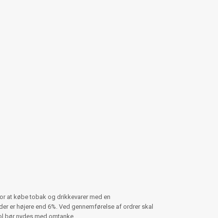
for at købe tobak og drikkevarer med en
er er højere end 6%. Ved gennemførelse af ordrer skal
hol bør nydes med omtanke.