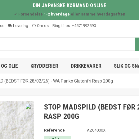
DIN JAPANSKE KØBMAND ONLINE
✓ Forsendelse
1-2 hverdage
eller samme hverdagsaften
ice
Levering
Om os
Ring til os:
+4571992590
local_shipping
info_outline
OG OLIE
KRYDDERIER
DRIKKEVARER
SLIK OG S
 (BEDST FØR 28/02/26) - WA Panko Glutenfri Rasp 200g
STOP MADSPILD (BEDST FØR 
RASP 200G
Reference
AZ04000X