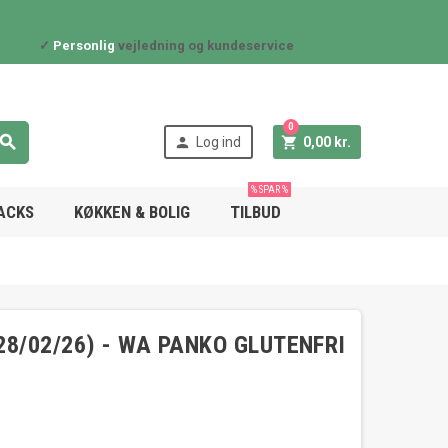
✓
Personlig
vejledning og kundeservice
0



Log ind
0,00 kr.
% SPAR %
NACKS
KØKKEN & BOLIG
TILBUD
28/02/26) - WA PANKO GLUTENFRI