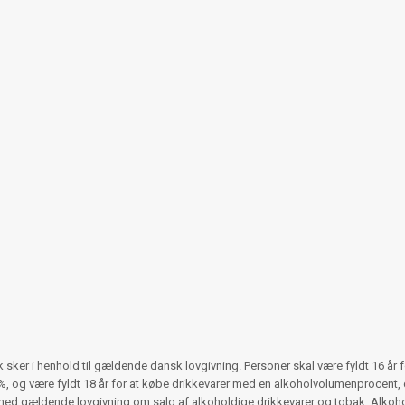
ker i henhold til gældende dansk lovgivning. Personer skal være fyldt 16 år 
 og være fyldt 18 år for at købe drikkevarer med en alkoholvolumenprocent, d
med gældende lovgivning om salg af alkoholdige drikkevarer og tobak. Alko