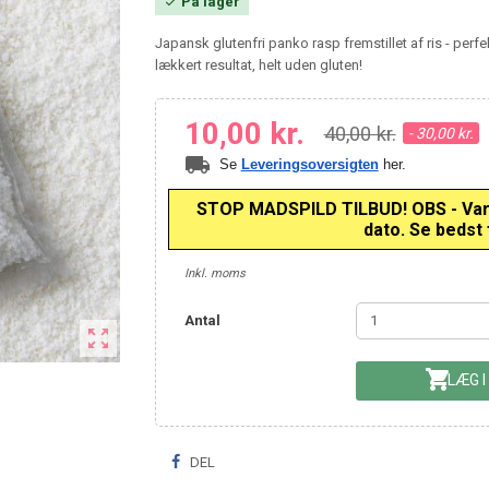
På lager

Japansk glutenfri panko rasp fremstillet af ris - perfe
lækkert resultat, helt uden gluten!
10,00 kr.
40,00 kr.
- 30,00 kr.
local_shipping
Se
Leveringsoversigten
her.
STOP MADSPILD TILBUD! OBS - Varen
dato. Se bedst f
Inkl. moms
Antal


LÆG I
DEL