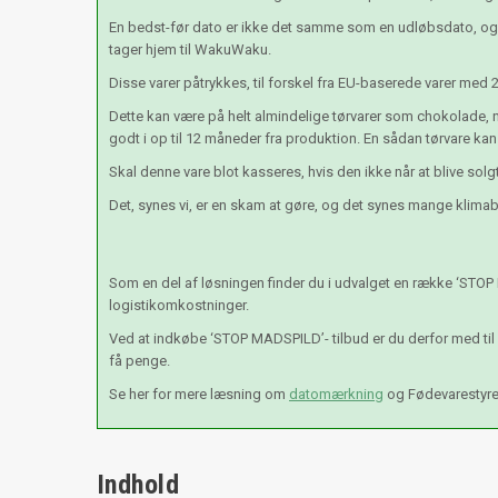
En bedst-før dato er ikke det samme som en udløbsdato, og e
tager hjem til WakuWaku.
Disse varer påtrykkes, til forskel fra EU-baserede varer med 
Dette kan være på helt almindelige tørvarer som chokolade, n
godt i op til 12 måneder fra produktion. En sådan tørvare kan
Skal denne vare blot kasseres, hvis den ikke når at blive so
Det, synes vi, er en skam at gøre, og det synes mange klimabe
Som en del af løsningen finder du i udvalget en række ‘STOP
logistikomkostninger.
Ved at indkøbe ‘STOP MADSPILD’- tilbud er du derfor med ti
få penge.
Se her for mere læsning om
datomærkning
og Fødevarestyr
Indhold