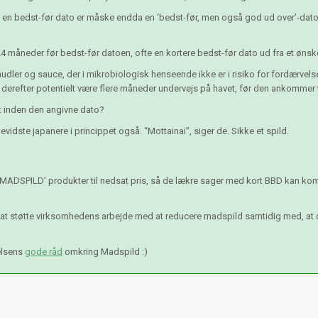
n bedst-før dato er måske endda en ‘bedst-før, men også god ud over’-dato, 
24 måneder før bedst-før datoen, ofte en kortere bedst-før dato ud fra et ønsk
udler og sauce, der i mikrobiologisk henseende ikke er i risiko for fordærvel
 derefter potentielt være flere måneder undervejs på havet, før den ankommer ti
lgt inden den angivne dato?
vidste japanere i princippet også. “Mottainai”, siger de. Sikke et spild.
 MADSPILD’ produkter til nedsat pris, så de lækre sager med kort BBD kan komm
l at støtte virksomhedens arbejde med at reducere madspild samtidig med, at
elsens
gode råd
omkring Madspild :)