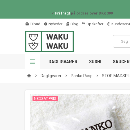
✓
Fri fragt
på ordrer over DKK 399
Tilbud
Nyheder
Blog
Opskrifter
Kundeserv
card_giftcard
new_releases
library_books
restaurant_outline
help_outline

DAGLIGVARER
SUSHI
SAUCER 

Dagligvarer

Panko Rasp

STOP MADSPILD
home
NEDSAT PRIS