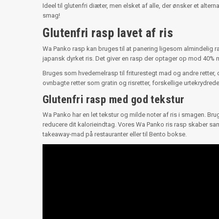
Ideel til glutenfri diæter, men elsket af alle, der ønsker et alt
smag!
Glutenfri rasp lavet af ris
Wa Panko rasp kan bruges til at panering ligesom almindelig 
japansk dyrket ris. Det giver en rasp der optager op mod 40%
Bruges som hvedemelrasp til friturestegt mad og andre retter, d
ovnbagte retter som gratin og risretter, forskellige urtekrydrede
Glutenfri rasp med god tekstur
Wa Panko har en let tekstur og milde noter af ris i smagen. Bru
reducere dit kalorieindtag. Vores Wa Panko ris rasp skaber sa
takeaway-mad på restauranter eller til Bento bokse.