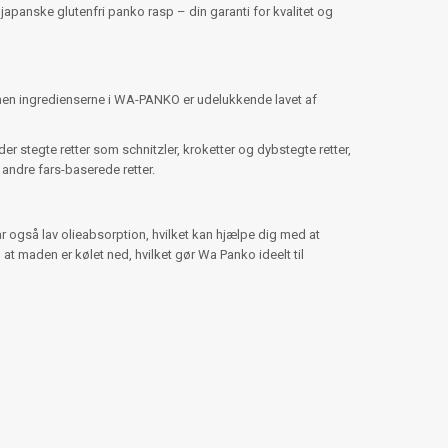
s japanske glutenfri panko rasp – din garanti for kvalitet og
 men ingredienserne i WA-PANKO er udelukkende lavet af
er stegte retter som schnitzler, kroketter og dybstegte retter,
g andre fars-baserede retter.
ar også lav olieabsorption, hvilket kan hjælpe dig med at
t maden er kølet ned, hvilket gør Wa Panko ideelt til