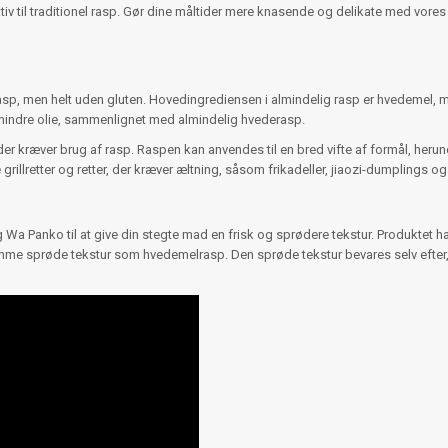
ernativ til traditionel rasp. Gør dine måltider mere knasende og delikate med vore
rasp, men helt uden gluten. Hovedingrediensen i almindelig rasp er hvedemel,
 mindre olie, sammenlignet med almindelig hvederasp.
er kræver brug af rasp. Raspen kan anvendes til en bred vifte af formål, herund
 grillretter og retter, der kræver æltning, såsom frikadeller, jiaozi-dumplings o
g Wa Panko til at give din stegte mad en frisk og sprødere tekstur. Produktet h
mme sprøde tekstur som hvedemelrasp. Den sprøde tekstur bevares selv efter, a