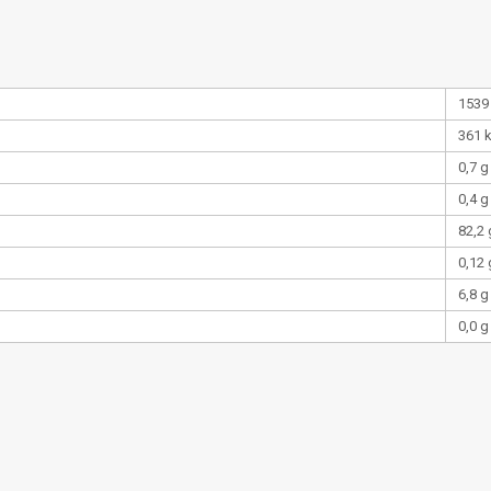
1539
361 
0,7 g
0,4 g
82,2 
0,12 
6,8 g
0,0 g