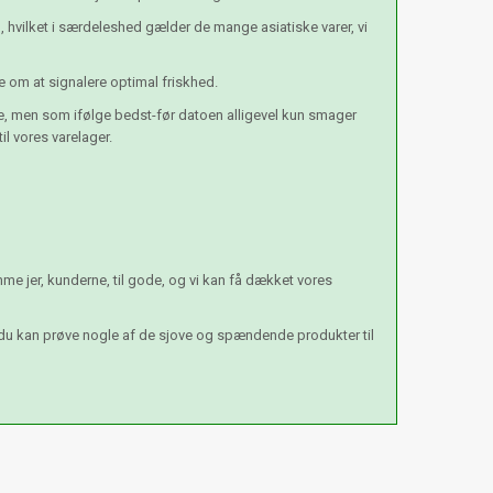
hvilket i særdeleshed gælder de mange asiatiske varer, vi
e om at signalere optimal friskhed.
se, men som ifølge bedst-før datoen alligevel kun smager
l vores varelager.
e jer, kunderne, til gode, og vi kan få dækket vores
 du kan prøve nogle af de sjove og spændende produkter til