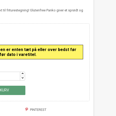
kt til friturestegning! Glutenfree Panko giver et sprødt og
 er enten tæt på eller over bedst før
ør dato i varetitel.
 KURV
PINTEREST