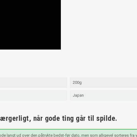
200g
Japan
rgerligt, når gode ting går til spilde.
ode langt ud over den påtrykte bedst-før dato, men som alligevel sorteres fra