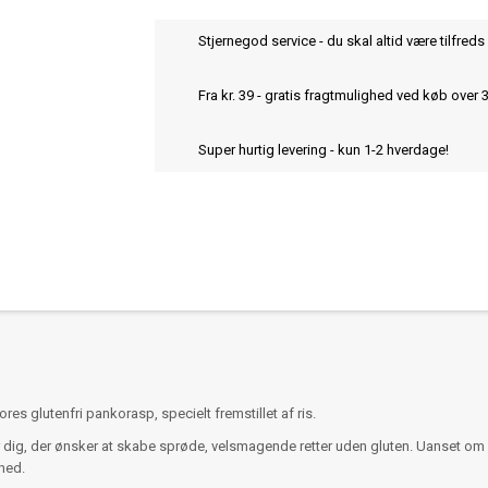
Stjernegod service - du skal altid være tilfreds 
Fra kr. 39 - gratis fragtmulighed ved køb over 
Super hurtig levering - kun 1-2 hverdage!
es glutenfri pankorasp, specielt fremstillet af ris.
ig, der ønsker at skabe sprøde, velsmagende retter uden gluten. Uanset om du fr
dhed.