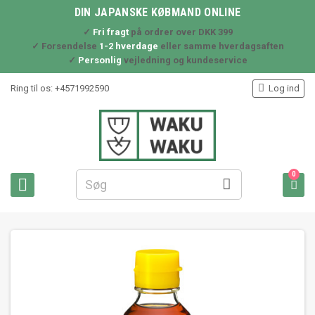
DIN JAPANSKE KØBMAND ONLINE
✓
Fri fragt
på ordrer over DKK 399
✓ Forsendelse
1-2 hverdage
eller samme hverdagsaften
✓
Personlig
vejledning og kundeservice

Ring til os:
+4571992590
Log ind
0


