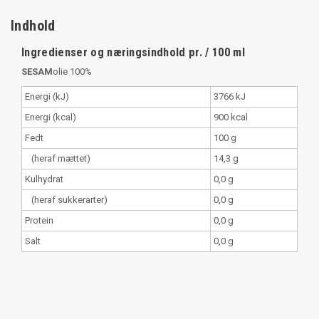
Indhold
Ingredienser og næringsindhold pr. / 100 ml
SESAM
olie 100%
Energi (kJ)
3766 kJ
Energi (kcal)
900 kcal
Fedt
100 g
(heraf mættet)
14,3 g
Kulhydrat
0,0 g
(heraf sukkerarter)
0,0 g
Protein
0,0 g
Salt
0,0 g