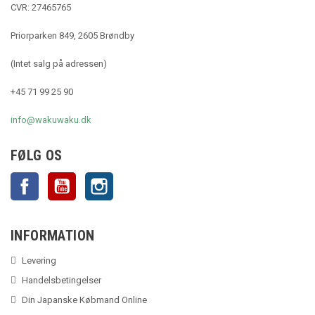
CVR: 27465765
Priorparken 849, 2605 Brøndby
(Intet salg på adressen)
+45 71 99 25 90
info@wakuwaku.dk
FØLG OS
Facebook
YouTube
Instagram
INFORMATION
Levering
Handelsbetingelser
Din Japanske Købmand Online