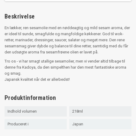
Beskrivelse
En lækker, ren sesamolie med en nøddeagtig og mild sesam aroma, der
er ideel til sunde, smagfulde og mangfoldige køkkener. God til wok-
retter, marinader, dressinger, saucer, salater og meget mere. Den rene
sesamsmag giver dybde og balance til dine retter, samtidig med du får
den udsøgte aroma fra sesamfrøene olien er lavet på.
Tro os - vi har smagt utallige sesamolier, men vi vender altid tilbage til
denne fra Kadoya, da den simpelthen har den mest fantastiske aroma
og smag.
Japansk kvalitet når det er allerbedst!
Produktinformation
Indhold volumen
218ml
Produceret i
Japan