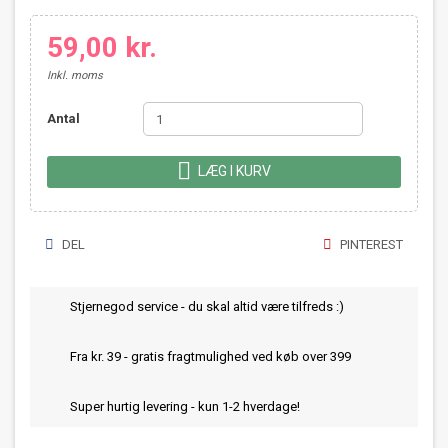
59,00 kr.
Inkl. moms
Antal

LÆG I KURV
DEL
PINTEREST
Stjernegod service - du skal altid være tilfreds :)
Fra kr. 39 - gratis fragtmulighed ved køb over 399
Super hurtig levering - kun 1-2 hverdage!