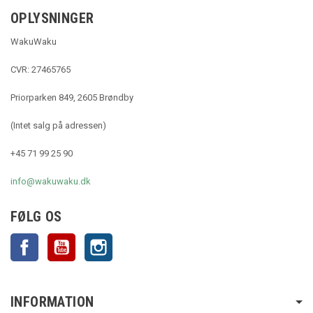
OPLYSNINGER
WakuWaku
CVR: 27465765
Priorparken 849, 2605 Brøndby
(Intet salg på adressen)
+45 71 99 25 90
info@wakuwaku.dk
FØLG OS
Facebook
YouTube
Instagram
INFORMATION