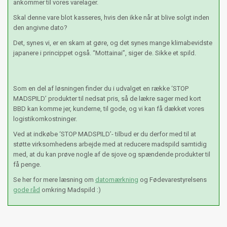
ankommer til vores varelager.
Skal denne vare blot kasseres, hvis den ikke når at blive solgt inden
den angivne dato?
Det, synes vi, er en skam at gøre, og det synes mange klimabevidste
japanere i princippet også. “Mottainai”, siger de. Sikke et spild.
Som en del af løsningen finder du i udvalget en række ‘STOP
MADSPILD’ produkter til nedsat pris, så de lækre sager med kort
BBD kan komme jer, kunderne, til gode, og vi kan få dækket vores
logistikomkostninger.
Ved at indkøbe ‘STOP MADSPILD’- tilbud er du derfor med til at
støtte virksomhedens arbejde med at reducere madspild samtidig
med, at du kan prøve nogle af de sjove og spændende produkter til
få penge.
Se her for mere læsning om
datomærkning
og Fødevarestyrelsens
gode råd
omkring Madspild :)