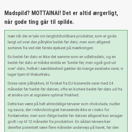
Madspild? MOTTAINAI! Det er altid ærgerligt,
når gode ting går til spilde.
Især når der er tale om langtidsholdbare produkter, som er gode
langt ud over den påtrykte bedst-før dato, men som alligevel
sorteres fra ved det første øjekast på mærkningen.
En bedst-før dato er ikke det samme som en udløbsdato, og en
bedst-før dato er måske endda en ‘bedst-før, men også god ud
over’-dato, hvilket i særdeleshed gælder de mange asiatiske varer, vi
tager hjem til WakuWaku.
Disse varer påtrykkes, til forskel fra EU-baserede varer med 24
måneder før bedst-før datoen, ofte en kortere bedst-før dato ud fra
et ønske om at signalere optimal friskhed.
Dette kan være på helt almindelige tørvarer som chokolade, nudler
og sauce, der i mikrobiologisk henseende ikke er i risiko for
fordærvelse, men som ifølge bedst-før datoen alligevel kun smager
godt i op til 12 måneder fra produktion. En sådan tørvare kan
derefter potentielt være flere måneder undervejs på havet, før den