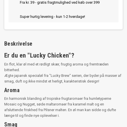
Fra kr. 39 - gratis fragtmulighed ved køb over 399
Super hurtig levering - kun 1-2 hverdage!
Beskrivelse
Er du en "Lucky Chicken"?
En flot, klar øl med et rødligt skær, frugtig aroma og fremtræden
bitterhed.
Ægte japansk specialøl fra "Lucky Brew" serien, der byder på masser af
smag, duft og ikke mindst et herligt, karakteristisk design!
Aroma
En harmonisk blanding af tropiske frugtaromaer fra humletyperne
Mosaic og Nugget, søde maltaromaer fra karamel malt og en
afsluttende friskhed fra Pilsner malten. En øl man kan sidde og dufte
længe til og finde nye oplevelser i.
Smag